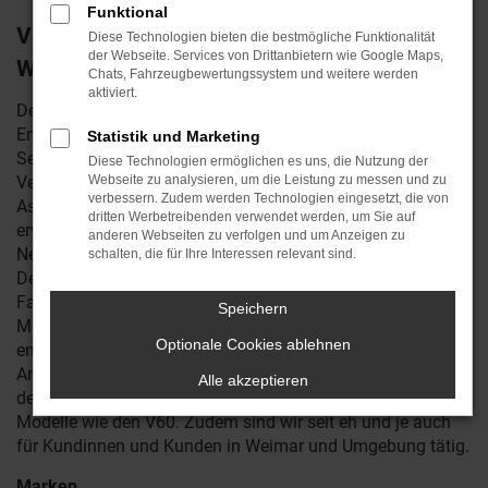
Funktional
Volvo V60 Neuwagen – erstklassig mobil in
Diese Technologien bieten die bestmögliche Funktionalität
der Webseite. Services von Drittanbietern wie Google Maps,
Weimar
Chats, Fahrzeugbewertungssystem und weitere werden
aktiviert.
Der Volvo V60 Neuwagen vereint Verstandsargumente und
Emotionen wie kaum ein anderes Fahrzeug. Auf der einen
Statistik und Marketing
Seite stehen die hocheffizienten Motoren, die erstklassige
Diese Technologien ermöglichen es uns, die Nutzung der
Verarbeitung und die zahlreichen Sicherheits- und
Webseite zu analysieren, um die Leistung zu messen und zu
verbessern. Zudem werden Technologien eingesetzt, die von
Assistenzsysteme, die auch in Tests immer wieder lobend
dritten Werbetreibenden verwendet werden, um Sie auf
erwähnt werden. Andererseits elektrisiert der Volvo V60
anderen Webseiten zu verfolgen und um Anzeigen zu
Neuwagen nicht nur in Weimar durch sein gefälliges
schalten, die für Ihre Interessen relevant sind.
Design und die vielen kleinen Details, mit denen das
Fahrzeug immer wieder überrascht. Wenn Sie sich für Ihre
Speichern
Mobilität in Weimar für einen Volvo V60 Neuwagen
Optionale Cookies ablehnen
entscheiden, unterbreiten wir Ihnen gerne ein attraktives
Angebot. Reichstein & Opitz ist seit vielen Jahren Partner
Alle akzeptieren
des Herstellers Volvo und ist entsprechend Experte für
Modelle wie den V60. Zudem sind wir seit eh und je auch
für Kundinnen und Kunden in Weimar und Umgebung tätig.
Marken