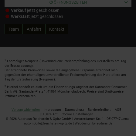
ÖFFNUNGSZEITEN
Verkauf
jetzt geschlossen
Werkstatt
jetzt geschlossen
Team
Anfahrt
Kontakt
1
Ehemaliger Neupreis (Unverbindliche Preisempfehlung des Herstellers am Tag
der Erstzulassung).
Der errechnete Preisvorteil sowie die angegebene Ersparnis errechnet sich
gegenüber der ehemaligen unverbindlichen Preisempfehlung des Herstellers am
Tag der Erstzulassung (Neupreis).
2
Hierbei handelt es sich um ein Finanzierungs-Angebot der Santander Consumer
Bank AG, Santander-Platz 1, 41061 Mönchengladbach. Preise sind Bruttopreise.
Irrtümer vorbehalten.
Vertrag widerrufen
Impressum
Datenschutz
Barrierefreiheit
AGB
EU Data Act
Cookie Einstellungen
© 2026 Autohaus Reichstein & Opitz GmbH | Amsterdamer Str. 1 | DE-07747 Jena |
automobile@reichstein-opitz.de |
Webdesign by audaris.de