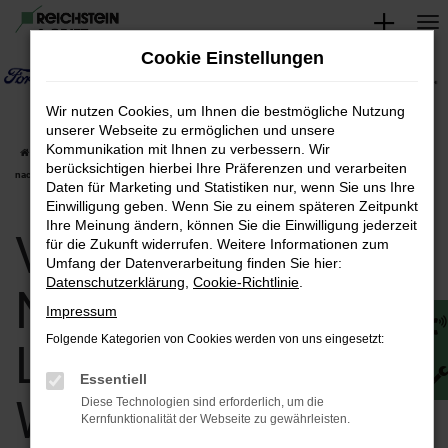
Zum
Hauptinhalt
Cookie Einstellungen
springen
Wir nutzen Cookies, um Ihnen die bestmögliche Nutzung
unserer Webseite zu ermöglichen und unsere
Kommunikation mit Ihnen zu verbessern. Wir
Startseite
Weimar
Volvo
Volvo V60
Volvo V60 Neuwagen | Lieferservice
berücksichtigen hierbei Ihre Präferenzen und verarbeiten
nach Weimar
Daten für Marketing und Statistiken nur, wenn Sie uns Ihre
Einwilligung geben. Wenn Sie zu einem späteren Zeitpunkt
Ihre Meinung ändern, können Sie die Einwilligung jederzeit
Volvo V60
für die Zukunft widerrufen. Weitere Informationen zum
Umfang der Datenverarbeitung finden Sie hier:
Datenschutzerklärung
,
Cookie-Richtlinie
.
Neuwagen |
Impressum
Folgende Kategorien von Cookies werden von uns eingesetzt:
Lieferservice nach
Essentiell
Weimar
Diese Technologien sind erforderlich, um die
Kernfunktionalität der Webseite zu gewährleisten.