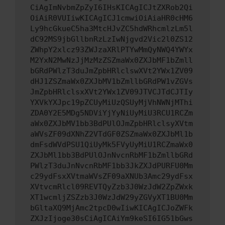
CiAgImNvbmZpZyI6IHsKICAgICJtZXRob2Qi
OiAiR0VUIiwKICAgICJ1cmwiOiAiaHR0cHM6
Ly9hcGkueC5ha3MtcHJvZC5hdWRhcmlzLm5l
dC92MS9jbGllbnRzLzIwNjgvd2Vic2l0ZS12
ZWhpY2xlcz93ZWJzaXRlPTYwMmQyNWQ4YWYx
M2YxN2MwNzJjMzMzZSZmaWx0ZXJbMF1bZmll
bGRdPWlzT3duJmZpbHRlclswXVt2YWx1ZV09
dHJ1ZSZmaWx0ZXJbMV1bZmllbGRdPW1vZGVs
JmZpbHRlclsxXVt2YWx1ZV09JTVCJTdCJTIy
YXVkYXJpc19pZCUyMiUzQSUyMjVhNWNjMThi
ZDA0Y2E5MDg5NDViYjYyNiUyMiU3RCU1RCZm
aWx0ZXJbMV1bb3BdPUlOJmZpbHRlclsyXVtm
aWVsZF09dXNhZ2VTdGF0ZSZmaWx0ZXJbMl1b
dmFsdWVdPSU1QiUyMk5FVyUyMiU1RCZmaWx0
ZXJbMl1bb3BdPUlOJnNvcnRbMF1bZmllbGRd
PWlzT3duJnNvcnRbMF1bb3JkZXJdPURFU0Mm
c29ydFsxXVtmaWVsZF09aXNUb3Amc29ydFsx
XVtvcmRlcl09REVTQyZzb3J0WzJdW2ZpZWxk
XT1wcmljZSZzb3J0WzJdW29yZGVyXT1BU0Mm
bGltaXQ9MjAmc2tpcD0wIiwKICAgICJoZWFk
ZXJzIjoge30sCiAgICAiYm9keSI6IG51bGws