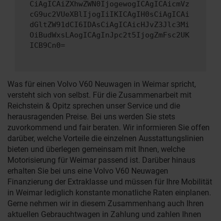
CiAgICAiZXhwZWN0IjogewogICAgICAicmVz
cG9uc2VUeXBlIjogIiIKICAgIH0sCiAgICAi
dGltZW91dCI6IDAsCiAgICAicHJvZ3Jlc3Mi
OiBudWxsLAogICAgInJpc2t5IjogZmFsc2UK
ICB9Cn0=
Was für einen Volvo V60 Neuwagen in Weimar spricht,
versteht sich von selbst. Für die Zusammenarbeit mit
Reichstein & Opitz sprechen unser Service und die
herausragenden Preise. Bei uns werden Sie stets
zuvorkommend und fair beraten. Wir informieren Sie offen
darüber, welche Vorteile die einzelnen Ausstattungslinien
bieten und überlegen gemeinsam mit Ihnen, welche
Motorisierung für Weimar passend ist. Darüber hinaus
erhalten Sie bei uns eine Volvo V60 Neuwagen
Finanzierung der Extraklasse und müssen für Ihre Mobilität
in Weimar lediglich konstante monatliche Raten einplanen.
Gerne nehmen wir in diesem Zusammenhang auch Ihren
aktuellen Gebrauchtwagen in Zahlung und zahlen Ihnen