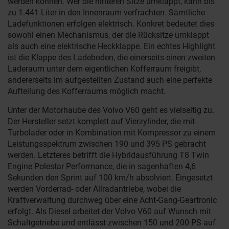
werden können. Wer die hinteren Sitze umklappt, kann bis
zu 1.441 Liter in den Innenraum verfrachten. Sämtliche
Ladefunktionen erfolgen elektrisch. Konkret bedeutet dies
sowohl einen Mechanismus, der die Rücksitze umklappt
als auch eine elektrische Heckklappe. Ein echtes Highlight
ist die Klappe des Ladeboden, die einerseits einen zweiten
Laderaum unter dem eigentlichen Kofferraum freigibt,
andererseits im aufgestellten Zustand auch eine perfekte
Aufteilung des Kofferraums möglich macht.
Unter der Motorhaube des Volvo V60 geht es vielseitig zu.
Der Hersteller setzt komplett auf Vierzylinder, die mit
Turbolader oder in Kombination mit Kompressor zu einem
Leistungsspektrum zwischen 190 und 395 PS gebracht
werden. Letzteres betrifft die Hybridausführung T8 Twin
Engine Polestar Performance, die in sagenhaften 4,6
Sekunden den Sprint auf 100 km/h absolviert. Eingesetzt
werden Vorderrad- oder Allradantriebe, wobei die
Kraftverwaltung durchweg über eine Acht-Gang-Geartronic
erfolgt. Als Diesel arbeitet der Volvo V60 auf Wunsch mit
Schaltgetriebe und entlässt zwischen 150 und 200 PS auf