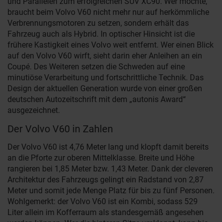
und Parallelen zum erfolgreichen SUV XC90. Wer möchte,
braucht beim Volvo V60 nicht mehr nur auf herkömmliche
Verbrennungsmotoren zu setzen, sondern erhält das
Fahrzeug auch als Hybrid. In optischer Hinsicht ist die
frühere Kastigkeit eines Volvo weit entfernt. Wer einen Blick
auf den Volvo V60 wirft, sieht darin eher Anleihen an ein
Coupé. Des Weiteren setzen die Schweden auf eine
minutiöse Verarbeitung und fortschrittliche Technik. Das
Design der aktuellen Generation wurde von einer großen
deutschen Autozeitschrift mit dem „autonis Award“
ausgezeichnet.
Der Volvo V60 in Zahlen
Der Volvo V60 ist 4,76 Meter lang und klopft damit bereits
an die Pforte zur oberen Mittelklasse. Breite und Höhe
rangieren bei 1,85 Meter bzw. 1,43 Meter. Dank der cleveren
Architektur des Fahrzeugs gelingt ein Radstand von 2,87
Meter und somit jede Menge Platz für bis zu fünf Personen.
Wohlgemerkt: der Volvo V60 ist ein Kombi, sodass 529
Liter allein im Kofferraum als standesgemäß angesehen