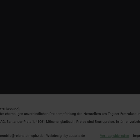
stzulassung).
 der ehemaligen unverbindlichen Preisempfehlung des Herstellers am Tag der Erstzulassun
G, Santander-Platz 1, 41061 Mönchengladbach. Preise sind Bruttopreise. Irrtümer vorbeh
omobile@reichstein-opitz.de |
Webdesign by audaris.de
Vertrag widerrufen
Imp