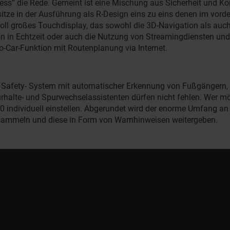
ess“ die Rede. Gemeint ist eine Mischung aus Sicherheit und Kom
ksitze in der Ausführung als R-Design eins zu eins denen im vo
oll großes Touchdisplay, das sowohl die 3D-Navigation als auch 
n in Echtzeit oder auch die Nutzung von Streamingdiensten und 
o-Car-Funktion mit Routenplanung via Internet.
 Safety- System mit automatischer Erkennung von Fußgängern, Ra
alte- und Spurwechselassistenten dürfen nicht fehlen. Wer möch
60 individuell einstellen. Abgerundet wird der enorme Umfang a
n sammeln und diese in Form von Warnhinweisen weitergeben.