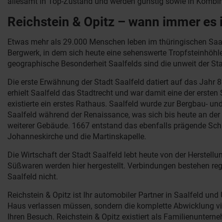
allesamt in Top-Zustand und werden günstig sowie in Kombin
Reichstein & Opitz – wann immer es 
Etwas mehr als 29.000 Menschen leben im thüringischen Saalfe
Bergwerk, in dem sich heute eine sehenswerte Tropfsteinhöhle
geographische Besonderheit Saalfelds sind die unweit der St
Die erste Erwähnung der Stadt Saalfeld datiert auf das Jahr 8
erhielt Saalfeld das Stadtrecht und war damit eine der erste
existierte ein erstes Rathaus. Saalfeld wurde zur Bergbau- un
Saalfeld während der Renaissance, was sich bis heute an der
weiterer Gebäude. 1667 entstand das ebenfalls prägende Schl
Johanneskirche und die Martinskapelle.
Die Wirtschaft der Stadt Saalfeld lebt heute von der Herste
Süßwaren werden hier hergestellt. Verbindungen bestehen reg
Saalfeld nicht.
Reichstein & Opitz ist Ihr automobiler Partner in Saalfeld 
Haus verlassen müssen, sondern die komplette Abwicklung via 
Ihren Besuch. Reichstein & Opitz existiert als Familienuntern