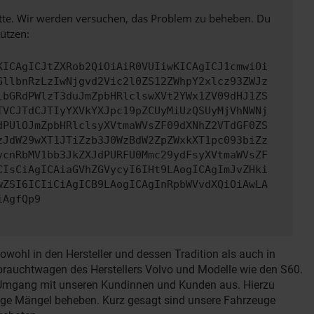
bitte. Wir werden versuchen, das Problem zu beheben. Du
ützen:
KICAgICJtZXRob2QiOiAiR0VUIiwKICAgICJ1cmwiOi
GllbnRzLzIwNjgvd2Vic2l0ZS12ZWhpY2xlcz93ZWJz
lbGRdPWlzT3duJmZpbHRlclswXVt2YWx1ZV09dHJ1ZS
TVCJTdCJTIyYXVkYXJpc19pZCUyMiUzQSUyMjVhNWNj
dPUlOJmZpbHRlclsyXVtmaWVsZF09dXNhZ2VTdGF0ZS
zJdW29wXT1JTiZzb3J0WzBdW2ZpZWxkXT1pc093biZz
vcnRbMV1bb3JkZXJdPURFU0Mmc29ydFsyXVtmaWVsZF
CIsCiAgICAiaGVhZGVycyI6IHt9LAogICAgImJvZHki
wZSI6ICIiCiAgICB9LAogICAgInRpbWVvdXQiOiAwLA
iAgfQp9
wohl in den Hersteller und dessen Tradition als auch in
Gebrauchtwagen des Herstellers Volvo und Modelle wie den S60.
en Umgang mit unseren Kundinnen und Kunden aus. Hierzu
ige Mängel beheben. Kurz gesagt sind unsere Fahrzeuge