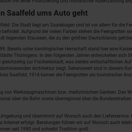
ation mit einer Finanzierung und monatlicher Ratenzahlung an
in Saalfeld ums Auto geht
ld. Die Stadt liegt am Saalebogen und ist vor allem für die Fee
 befindet. Aufgrund der vielen Farben stehen die Feengrotten so
adt liegenden Stauseen, die zu den größten Deutschlands gehöre
99. Bereits unter karolingischer Herrschaft stand hier eine Kais
n Städte Thüringens. In den folgenden Jahren entwickelten sich
d gleichzeitig zur Fischereistadt, was beides wirtschaftlichen 
 dominierenden Architektur zeigt. Sehenswert sind in diesem K
oss Saalfeld, 1914 kamen die Feengrotten als touristischer An
llung von Werkzeugmaschinen bzw. medizinischen Geräten. Des We
ional über die Bahn sowie überregional über die Bundesstraßen 
und Umgebung und übernimmt auf Wunsch auch den Lieferservice. 
Internet erfolgt. Beratungen führen wir auf Wunsch auch telefon
ehmen seit 1990 und schreibt Tradition groß.