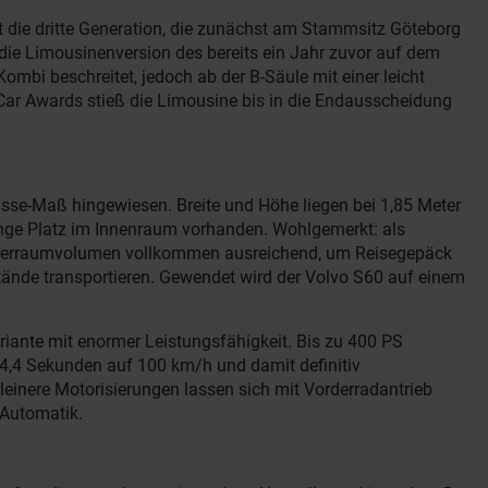
rt die dritte Generation, die zunächst am Stammsitz Göteborg
 die Limousinenversion des bereits ein Jahr zuvor auf dem
bi beschreitet, jedoch ab der B-Säule mit einer leicht
 Car Awards stieß die Limousine bis in die Endausscheidung
asse-Maß hingewiesen. Breite und Höhe liegen bei 1,85 Meter
enge Platz im Innenraum vorhanden. Wohlgemerkt: als
 Kofferraumvolumen vollkommen ausreichend, um Reisegepäck
ände transportieren. Gewendet wird der Volvo S60 auf einem
riante mit enormer Leistungsfähigkeit. Bis zu 400 PS
 4,4 Sekunden auf 100 km/h und damit definitiv
einere Motorisierungen lassen sich mit Vorderradantrieb
-Automatik.