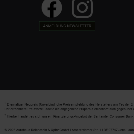
ANMELDUNG NEWSLETTER
1
Ehemaliger Neupreis (Unverbindliche Preisempfehlung des Herstellers am Tag der Er
Der errechnete Preisvorteil sowie die angegebene Ersparnis errechnet sich gegenüber
2
Hierbei handelt es sich um ein Finanzierungs-Angebot der Santander Consumer Bank A
© 2026 Autohaus Reichstein & Opitz GmbH | Amsterdamer Str. 1 | DE-07747 Jena | aut