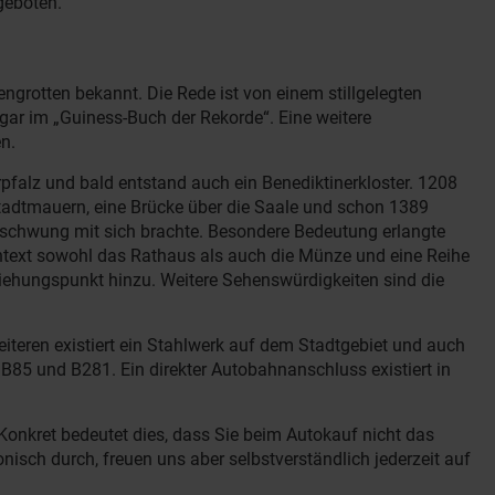
geboten.
ngrotten bekannt. Die Rede ist von einem stillgelegten
gar im „Guiness-Buch der Rekorde“. Eine weitere
n.
erpfalz und bald entstand auch ein Benediktinerkloster. 1208
 Stadtmauern, eine Brücke über die Saale und schon 1389
Aufschwung mit sich brachte. Besondere Bedeutung erlangte
ontext sowohl das Rathaus als auch die Münze und eine Reihe
ziehungspunkt hinzu. Weitere Sehenswürdigkeiten sind die
iteren existiert ein Stahlwerk auf dem Stadtgebiet und auch
B85 und B281. Ein direkter Autobahnanschluss existiert in
Konkret bedeutet dies, dass Sie beim Autokauf nicht das
isch durch, freuen uns aber selbstverständlich jederzeit auf