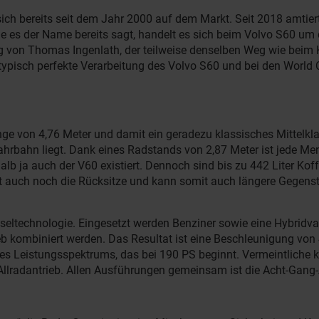
 sich bereits seit dem Jahr 2000 auf dem Markt. Seit 2018 amtie
ie es der Name bereits sagt, handelt es sich beim Volvo S60 um
von Thomas Ingenlath, der teilweise denselben Weg wie beim Kom
ntypisch perfekte Verarbeitung des Volvo S60 und bei den World
nge von 4,76 Meter und damit ein geradezu klassisches Mittelkl
ahrbahn liegt. Dank eines Radstands von 2,87 Meter ist jede M
shalb ja auch der V60 existiert. Dennoch sind bis zu 442 Liter
t auch noch die Rücksitze und kann somit auch längere Gegenst
eseltechnologie. Eingesetzt werden Benziner sowie eine Hybridva
eb kombiniert werden. Das Resultat ist eine Beschleunigung von
es Leistungsspektrums, das bei 190 PS beginnt. Vermeintliche kl
 Allradantrieb. Allen Ausführungen gemeinsam ist die Acht-Gang