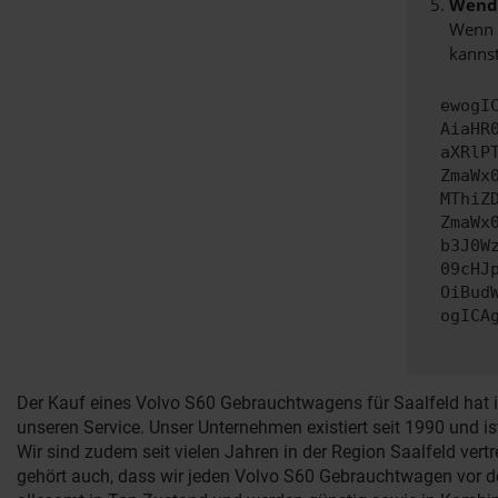
Wende
Wenn d
kannst
ewogI
AiaHR
aXRlP
ZmaWx
MThiZ
ZmaWx
b3J0W
09cHJ
OiBud
ogICA
Der Kauf eines Volvo S60 Gebrauchtwagens für Saalfeld hat i
unseren Service. Unser Unternehmen existiert seit 1990 und i
Wir sind zudem seit vielen Jahren in der Region Saalfeld ve
gehört auch, dass wir jeden Volvo S60 Gebrauchtwagen vor d