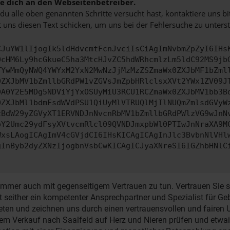
 dich an den Webseitenbetreiber.
u alle oben genannten Schritte versucht hast, kontaktiere uns 
 uns diesen Text schicken, um uns bei der Fehlersuche zu unterst
CJuYW1lIjogIk5ldHdvcmtFcnJvciIsCiAgImNvbmZpZyI6IHs
0cHM6Ly9hcGkueC5ha3MtcHJvZC5hdWRhcmlzLm5ldC92MS9jb
TYwMmQyNWQ4YWYxM2YxN2MwNzJjMzMzZSZmaWx0ZXJbMF1bZml
0ZXJbMV1bZmllbGRdPW1vZGVsJmZpbHRlclsxXVt2YWx1ZV09J
DA0Y2E5MDg5NDViYjYxOSUyMiU3RCU1RCZmaWx0ZXJbMV1bb3B
0ZXJbMl1bdmFsdWVdPSU1QiUyMlVTRUQlMjIlNUQmZmlsdGVyW
zBdW29yZGVyXT1ERVNDJnNvcnRbMV1bZmllbGRdPWlzVG9wJnN
pY2Umc29ydFsyXVtvcmRlcl09QVNDJmxpbWl0PTIwJnNraXA9M
WxsLAogICAgImV4cGVjdCI6IHsKICAgICAgInJlc3BvbnNlVHl
gInByb2dyZXNzIjogbnVsbCwKICAgICJyaXNreSI6IGZhbHNlC
mmer auch mit gegenseitigem Vertrauen zu tun. Vertrauen Sie so
st seither ein kompetenter Ansprechpartner und Spezialist für 
rtreten und zeichnen uns durch einen vertrauensvollen und fair
em Verkauf nach Saalfeld auf Herz und Nieren prüfen und etwa