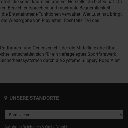
fort, die sonst kaum ein anderer Hersteller zu bieten hat. Da
rderen Bereich entsprechen und maximale Bequemlichkeit
die Entertainment-Funktionen verwaltet. Wer Lust hat, bringt
die Wiedergabe von Playlisten. Ebenfalls Teil des
dfahrern und Gegenverkehr, der die Mittellinie überfährt.
te, entscheidet sich für ein tiefergelegtes Sportfahrwerk
n Sicherheitssystemen durch die Systeme Slippery Road Alert
UNSERE STANDORTE
Autohaus Reichstein & Opitz GmbH