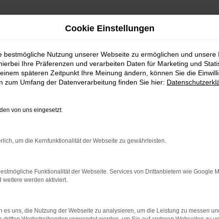
Cookie Einstellungen
ie bestmögliche Nutzung unserer Webseite zu ermöglichen und unsere
hierbei Ihre Präferenzen und verarbeiten Daten für Marketing und Stati
einem späteren Zeitpunkt Ihre Meinung ändern, können Sie die Einwillig
en zum Umfang der Datenverarbeitung finden Sie hier:
Datenschutzerkl
e nach Saalfeld
en von uns eingesetzt:
twagen | Lieferservi
rlich, um die Kernfunktionalität der Webseite zu gewährleisten.
lleicht bald im Volvo S60 Gebrauchtwa
estmögliche Funktionalität der Webseite. Services von Drittanbietern wie Google 
eitere werden aktiviert.
n in Saalfeld nichts verkehrt macht. Die Fahrzeuge des Herstel
en treue und pannenfreie Dienste. Für Saalfeld ist ein Volvo S
 es uns, die Nutzung der Webseite zu analysieren, um die Leistung zu messen u
r Fahrten auf Autobahn und Landstraße geschaffen wurde. Unte