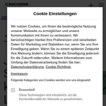
Zum
Hauptinhalt
Cookie Einstellungen
springen
Wir nutzen Cookies, um Ihnen die bestmögliche Nutzung
unserer Webseite zu ermöglichen und unsere
Kommunikation mit Ihnen zu verbessern. Wir
Startseite
Saalfeld
Jaguar
Jaguar I-Pace in Saalfeld günstig kaufen |
berücksichtigen hierbei Ihre Präferenzen und verarbeiten
Lieferservice nach Saalfeld
Daten für Marketing und Statistiken nur, wenn Sie uns Ihre
Einwilligung geben. Wenn Sie zu einem späteren Zeitpunkt
Ihre Meinung ändern, können Sie die Einwilligung jederzeit
Jaguar I-Pace in
für die Zukunft widerrufen. Weitere Informationen zum
Umfang der Datenverarbeitung finden Sie hier:
Datenschutzerklärung
,
Cookie-Richtlinie
.
Saalfeld günstig
Impressum
Folgende Kategorien von Cookies werden von uns eingesetzt:
kaufen |
Essentiell
Lieferservice nach
Diese Technologien sind erforderlich, um die
Kernfunktionalität der Webseite zu gewährleisten.