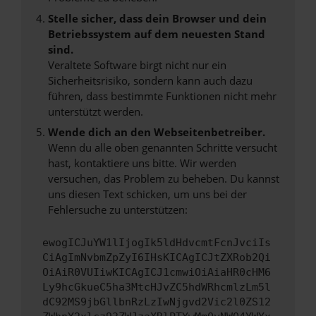
Stelle sicher, dass dein Browser und dein
Betriebssystem auf dem neuesten Stand
sind.
Veraltete Software birgt nicht nur ein
Sicherheitsrisiko, sondern kann auch dazu
führen, dass bestimmte Funktionen nicht mehr
unterstützt werden.
Wende dich an den Webseitenbetreiber.
Wenn du alle oben genannten Schritte versucht
hast, kontaktiere uns bitte. Wir werden
versuchen, das Problem zu beheben. Du kannst
uns diesen Text schicken, um uns bei der
Fehlersuche zu unterstützen:
ewogICJuYW1lIjogIk5ldHdvcmtFcnJvciIs
CiAgImNvbmZpZyI6IHsKICAgICJtZXRob2Qi
OiAiR0VUIiwKICAgICJ1cmwiOiAiaHR0cHM6
Ly9hcGkueC5ha3MtcHJvZC5hdWRhcmlzLm5l
dC92MS9jbGllbnRzLzIwNjgvd2Vic2l0ZS12