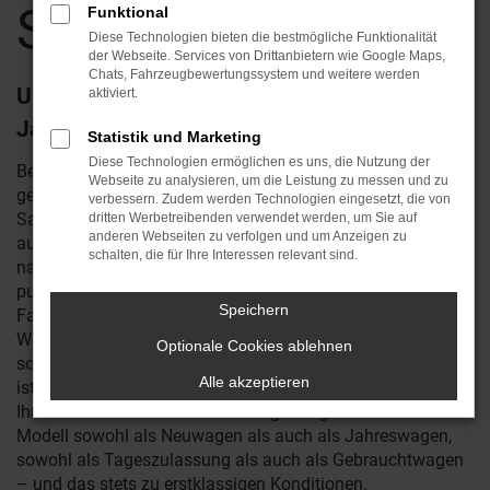
Saalfeld
Funktional
Diese Technologien bieten die bestmögliche Funktionalität
der Webseite. Services von Drittanbietern wie Google Maps,
Chats, Fahrzeugbewertungssystem und weitere werden
Unterwegs in Saalfeld – warum nicht im
aktiviert.
Jaguar I-Pace?
Statistik und Marketing
Diese Technologien ermöglichen es uns, die Nutzung der
Bestimmt haben Sie schon viel über den Jaguar I-Pace
Webseite zu analysieren, um die Leistung zu messen und zu
gelesen oder eines der Fahrzeuge auf den Straßen von
verbessern. Zudem werden Technologien eingesetzt, die von
Saalfeld gesehen. Wir von Reichstein & Opitz sind
dritten Werbetreibenden verwendet werden, um Sie auf
anderen Webseiten zu verfolgen und um Anzeigen zu
ausgewiesene Fachleute für Jaguar und verkaufen
schalten, die für Ihre Interessen relevant sind.
naturgemäß eine Reihe von I-Pace auch in Saalfeld. In
puncto Qualität hat das Fahrzeug schnell die Kritiker und
Speichern
Fans begeistert. Kaum ein anderer Hersteller legt solchen
Wert auf eine saubere Verarbeitung und wartet zudem mit
Optionale Cookies ablehnen
so spannenden Ausstattungsmerkmalen auf. Kurz gesagt
Alle akzeptieren
ist der Jaguar I-Pace ein echter Star und wie geschaffen für
Ihre Mobilität in Saalfeld und Umgebung. Wir bieten dieses
Modell sowohl als Neuwagen als auch als Jahreswagen,
sowohl als Tageszulassung als auch als Gebrauchtwagen
– und das stets zu erstklassigen Konditionen.