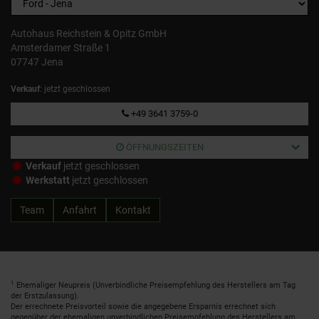
Autohaus Reichstein & Opitz GmbH
Amsterdamer Straße 1
07747 Jena
Verkauf
: jetzt geschlossen
+49 3641 3759-0
ÖFFNUNGSZEITEN
Verkauf
jetzt geschlossen
Werkstatt
jetzt geschlossen
Team
Anfahrt
Kontakt
1
Ehemaliger Neupreis (Unverbindliche Preisempfehlung des Herstellers am Tag
der Erstzulassung).
Der errechnete Preisvorteil sowie die angegebene Ersparnis errechnet sich
gegenüber der ehemaligen unverbindlichen Preisempfehlung des Herstellers am