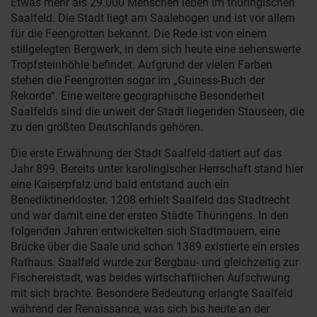
Etwas mehr als 29.000 Menschen leben im thüringischen
Saalfeld. Die Stadt liegt am Saalebogen und ist vor allem
für die Feengrotten bekannt. Die Rede ist von einem
stillgelegten Bergwerk, in dem sich heute eine sehenswerte
Tropfsteinhöhle befindet. Aufgrund der vielen Farben
stehen die Feengrotten sogar im „Guiness-Buch der
Rekorde“. Eine weitere geographische Besonderheit
Saalfelds sind die unweit der Stadt liegenden Stauseen, die
zu den größten Deutschlands gehören.
Die erste Erwähnung der Stadt Saalfeld datiert auf das
Jahr 899. Bereits unter karolingischer Herrschaft stand hier
eine Kaiserpfalz und bald entstand auch ein
Benediktinerkloster. 1208 erhielt Saalfeld das Stadtrecht
und war damit eine der ersten Städte Thüringens. In den
folgenden Jahren entwickelten sich Stadtmauern, eine
Brücke über die Saale und schon 1389 existierte ein erstes
Rathaus. Saalfeld wurde zur Bergbau- und gleichzeitig zur
Fischereistadt, was beides wirtschaftlichen Aufschwung
mit sich brachte. Besondere Bedeutung erlangte Saalfeld
während der Renaissance, was sich bis heute an der