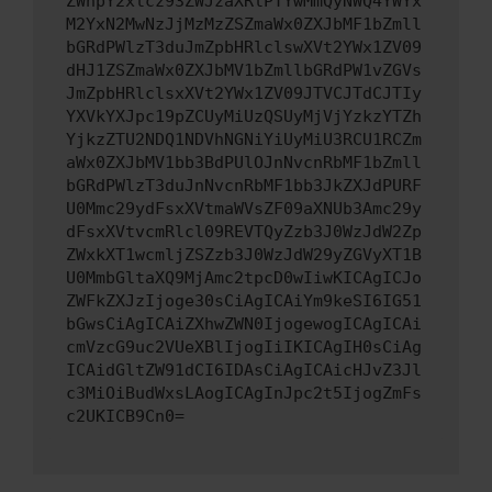
ZWhpY2xlcz93ZWJzaXRlPTYwMmQyNWQ4YWYx
M2YxN2MwNzJjMzMzZSZmaWx0ZXJbMF1bZmll
bGRdPWlzT3duJmZpbHRlclswXVt2YWx1ZV09
dHJ1ZSZmaWx0ZXJbMV1bZmllbGRdPW1vZGVs
JmZpbHRlclsxXVt2YWx1ZV09JTVCJTdCJTIy
YXVkYXJpc19pZCUyMiUzQSUyMjVjYzkzYTZh
YjkzZTU2NDQ1NDVhNGNiYiUyMiU3RCU1RCZm
aWx0ZXJbMV1bb3BdPUlOJnNvcnRbMF1bZmll
bGRdPWlzT3duJnNvcnRbMF1bb3JkZXJdPURF
U0Mmc29ydFsxXVtmaWVsZF09aXNUb3Amc29y
dFsxXVtvcmRlcl09REVTQyZzb3J0WzJdW2Zp
ZWxkXT1wcmljZSZzb3J0WzJdW29yZGVyXT1B
U0MmbGltaXQ9MjAmc2tpcD0wIiwKICAgICJo
ZWFkZXJzIjoge30sCiAgICAiYm9keSI6IG51
bGwsCiAgICAiZXhwZWN0IjogewogICAgICAi
cmVzcG9uc2VUeXBlIjogIiIKICAgIH0sCiAg
ICAidGltZW91dCI6IDAsCiAgICAicHJvZ3Jl
c3MiOiBudWxsLAogICAgInJpc2t5IjogZmFs
c2UKICB9Cn0=