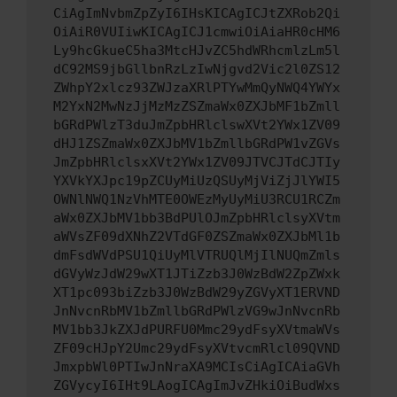
CiAgImNvbmZpZyI6IHsKICAgICJtZXRob2Qi
OiAiR0VUIiwKICAgICJ1cmwiOiAiaHR0cHM6
Ly9hcGkueC5ha3MtcHJvZC5hdWRhcmlzLm5l
dC92MS9jbGllbnRzLzIwNjgvd2Vic2l0ZS12
ZWhpY2xlcz93ZWJzaXRlPTYwMmQyNWQ4YWYx
M2YxN2MwNzJjMzMzZSZmaWx0ZXJbMF1bZmll
bGRdPWlzT3duJmZpbHRlclswXVt2YWx1ZV09
dHJ1ZSZmaWx0ZXJbMV1bZmllbGRdPW1vZGVs
JmZpbHRlclsxXVt2YWx1ZV09JTVCJTdCJTIy
YXVkYXJpc19pZCUyMiUzQSUyMjViZjJlYWI5
OWNlNWQ1NzVhMTE0OWEzMyUyMiU3RCU1RCZm
aWx0ZXJbMV1bb3BdPUlOJmZpbHRlclsyXVtm
aWVsZF09dXNhZ2VTdGF0ZSZmaWx0ZXJbMl1b
dmFsdWVdPSU1QiUyMlVTRUQlMjIlNUQmZmls
dGVyWzJdW29wXT1JTiZzb3J0WzBdW2ZpZWxk
XT1pc093biZzb3J0WzBdW29yZGVyXT1ERVND
JnNvcnRbMV1bZmllbGRdPWlzVG9wJnNvcnRb
MV1bb3JkZXJdPURFU0Mmc29ydFsyXVtmaWVs
ZF09cHJpY2Umc29ydFsyXVtvcmRlcl09QVND
JmxpbWl0PTIwJnNraXA9MCIsCiAgICAiaGVh
ZGVycyI6IHt9LAogICAgImJvZHkiOiBudWxs