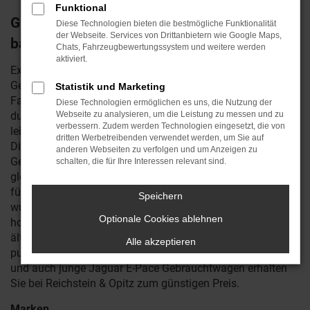
Funktional
Günstig durch Saalfeld fahren – vielleicht
Diese Technologien bieten die bestmögliche Funktionalität
der Webseite. Services von Drittanbietern wie Google Maps,
bald im Jaguar E-Pace Gebrauchtwagen?
Chats, Fahrzeugbewertungssystem und weitere werden
aktiviert.
Experten wissen, dass man mit einem Jaguar E-Pace
Gebrauchtwagen in Saalfeld nichts verkehrt macht. Die
Statistik und Marketing
Fahrzeuge des Herstellers zeichnen sich seit eh und je
Diese Technologien ermöglichen es uns, die Nutzung der
durch Langlebigkeit und eine exzellente Qualität aus und
Webseite zu analysieren, um die Leistung zu messen und zu
verbessern. Zudem werden Technologien eingesetzt, die von
leisten auch noch nach Jahren treue und pannenfreie
dritten Werbetreibenden verwendet werden, um Sie auf
Dienste. Für Saalfeld ist ein Jaguar E-Pace
anderen Webseiten zu verfolgen und um Anzeigen zu
Gebrauchtwagen ohnehin eine gute Wahl, da dieses Auto
schalten, die für Ihre Interessen relevant sind.
gleichermaßen für das Stop-and-Go des Stadtverkehrs wie
für Fahrten auf Autobahn und Landstraße geschaffen
Speichern
wurde. Unter der Motorhaube arbeiten sparsame und
Optionale Cookies ablehnen
hocheffiziente Motoren – und das auch schon in den etwas
älteren Baujahren. Die aktuelle Modellgeneration geht in
Alle akzeptieren
puncto Assistenten und Extras noch einen Schritt weiter
und auch junge Jaguar E-Pace Gebrauchtwagen erhalten
Sie bei Reichstein & Opitz zum günstigen Preis.
Marken