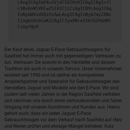
LAogICAgImV4cGVjdCI6IHsKICAgICAgInJl
c3BvbnNlVHlwZSI6ICIiCiAgICB9LAogICAg
InRpbWVvdXQiOiAwLAogICAgInByb2dyZXNz
IjogbnVsbCwKICAgICJyaXNreSI6IGZhbHNl
CiAgfQp9
Der Kauf eines Jaguar E-Pace Gebrauchtwagens für
Saalfeld hat immer auch mit gegenseitigem Vertrauen zu
tun. Vertrauen Sie sowohl in den Hersteller und dessen
Tradition als auch in unseren Service. Unser Unternehmen
existiert seit 1990 und ist seither ein kompetenter
Ansprechpartner und Spezialist für Gebrauchtwagen des
Herstellers Jaguar und Modelle wie den E-Pace. Wir sind
zudem seit vielen Jahren in der Region Saalfeld vertreten
und zeichnen uns durch einen vertrauensvollen und fairen
Umgang mit unseren Kundinnen und Kunden aus. Hierzu
gehört auch, dass wir jeden Jaguar E-Pace
Gebrauchtwagen vor dem Verkauf nach Saalfeld auf Herz
und Nieren prüfen und etwaige Mängel beheben. Kurz