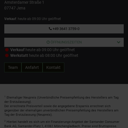
Amsterdamer Straße 1
07747 Jena
Verkauf
: heute ab 09:00 Uhr geöffnet
+49 3641 3759-0
ÖFFNUNGSZEITEN
Verkauf
heute ab 09:00 Uhr geöffnet
Werkstatt
heute ab 08:00 Uhr geöffnet
Team
Anfahrt
Kontakt
1
Ehemaliger Neupreis (Unverbindliche Preisempfehlung des Herstellers am Tag
der Erstzulassung).
Der errechnete Preisvorteil sowie die angegebene Ersparnis errechnet sich
gegenüber der ehemaligen unverbindlichen Preisempfehlung des Herstellers am
Tag der Erstzulassung (Neupreis).
2
Hierbei handelt es sich um ein Finanzierungs-Angebot der Santander Consumer
Bank AG, Santander-Platz 1, 41061 Mönchengladbach. Preise sind Bruttopreise.