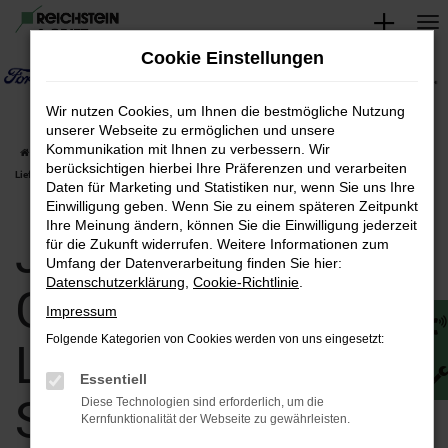
Zum
Hauptinhalt
Cookie Einstellungen
springen
Wir nutzen Cookies, um Ihnen die bestmögliche Nutzung
unserer Webseite zu ermöglichen und unsere
Kommunikation mit Ihnen zu verbessern. Wir
Startseite
Saalfeld
Jaguar
Jaguar E-Pace
Jaguar E-Pace Gebrauchtwagen |
berücksichtigen hierbei Ihre Präferenzen und verarbeiten
Lieferservice nach Saalfeld
Daten für Marketing und Statistiken nur, wenn Sie uns Ihre
Einwilligung geben. Wenn Sie zu einem späteren Zeitpunkt
Ihre Meinung ändern, können Sie die Einwilligung jederzeit
Jaguar E-Pace
für die Zukunft widerrufen. Weitere Informationen zum
Umfang der Datenverarbeitung finden Sie hier:
Datenschutzerklärung
,
Cookie-Richtlinie
.
Gebrauchtwagen |
Impressum
Folgende Kategorien von Cookies werden von uns eingesetzt:
Lieferservice nach
Essentiell
Saalfeld
Diese Technologien sind erforderlich, um die
Kernfunktionalität der Webseite zu gewährleisten.