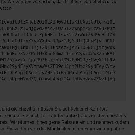
bitte. Wir werden versuchen, das Problem zu beheben. Du
ützen:
KICAgICJtZXRob2QiOiAiR0VUIiwKICAgICJ1cmwiOi
GllbnRzLzIwNjgvd2Vic2l0ZS12ZWhpY2xlcz93ZWJz
lbGRdPWlzT3duJmZpbHRlclswXVt2YWx1ZV09dHJ1ZS
TVCJTdCJTIyYXVkYXJpc19pZCUyMiUzQSUyMjViODNl
faWQlMjIlM0ElMjI2NTlkNzczZjA2YTQ5NGFjYzgwOW
mllbGRdPXVzYWdlU3RhdGUmZmlsdGVyWzJdW3ZhbHVl
dW2ZpZWxkXT1pc093biZzb3J0WzBdW29yZGVyXT1ERV
0Mmc29ydFsyXVtmaWVsZF09cHJpY2Umc29ydFsyXVtv
6IHt9LAogICAgImJvZHkiOiBudWxsLAogICAgImV4cG
CAgInRpbWVvdXQiOiAwLAogICAgInByb2dyZXNzIjog
 und gleichzeitig müssen Sie auf keinerlei Komfort
, sodass Sie auch für Fahrten außerhalb von Jena bestens
preis. Wir räumen Ihnen gerne Rabatte ein und nehmen zudem
ren Sie zudem von der Möglichkeit einer Finanzierung ohne