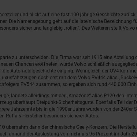
ersteller und blickt auf eine fast 100-jährige Geschichte zurü
r. Die Namensgebung geht auf die lateinische Bezeichnung für 
besonders sicher und langlebig „rollen“. Des Weiteren stellt Vo
rte zu unterscheiden. Die Firma war seit 1915 eine Abteilung 
 neuen Chancen eröffneten, wurde Volvo schließlich ausgegliede
n die Automobilgeschichte einging. Wenngleich der ÖV4 kommerzi
von Luxusfahrzeugen doch erst mit dem Volvo PV444 alias „Buckel
chfolgers PV544 zusammen, so ergeben sich rund 440.000 Einhe
ge, landete allerdings mit der „Amazone“ alias P120 den inter
eug überhaupt Dreipunkt-Sicherheitsgurte. Ebenfalls Teil der D
ere Jahrzehnte bis in die 1990er Jahre wurden von der 240er S
en Ruf als Hersteller besonders sicherer Autos.
0 übernahm dann der chinesische Geely-Konzern. Die Herstellun
h auch anhand der Auslastung von mehr als 95 Prozent im Jahr 20