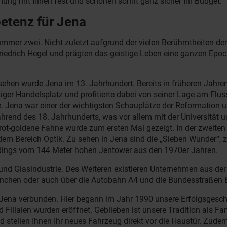
ung mit Ihnen fest und schonen somit ganz sicher Ihr Budget.
etenz für Jena
mer zwei. Nicht zuletzt aufgrund der vielen Berühmtheiten der 
 Friedrich Hegel und prägten das geistige Leben eine ganzen Epoc
hen wurde Jena im 13. Jahrhundert. Bereits in früheren Jahren 
iger Handelsplatz und profitierte dabei von seiner Lage am Fluss
 Jena war einer der wichtigsten Schauplätze der Reformation u
hrend des 18. Jahrhunderts, was vor allem mit der Universität u
t-goldene Fahne wurde zum ersten Mal gezeigt. In der zweiten
dem Bereich Optik. Zu sehen in Jena sind die „Sieben Wunder“, z
erdings vom 144 Meter hohen Jentower aus den 1970er Jahren.
k- und Glasindustrie. Des Weiteren existieren Unternehmen aus d
München oder auch über die Autobahn A4 und die Bundesstraßen 
dt Jena verbunden. Hier begann im Jahr 1990 unsere Erfolgsgesch
ilialen wurden eröffnet. Geblieben ist unsere Tradition als Fa
stellen Ihnen Ihr neues Fahrzeug direkt vor die Haustür. Zudem