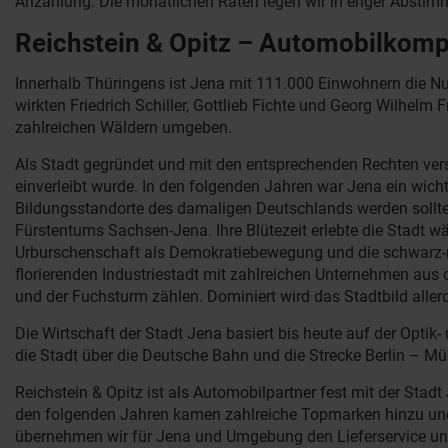
Anzahlung. Die monatlichen Raten legen wir in enger Abstimm
Reichstein & Opitz – Automobilkomp
Innerhalb Thüringens ist Jena mit 111.000 Einwohnern die Num
wirkten Friedrich Schiller, Gottlieb Fichte und Georg Wilhelm
zahlreichen Wäldern umgeben.
Als Stadt gegründet und mit den entsprechenden Rechten verse
einverleibt wurde. In den folgenden Jahren war Jena ein wicht
Bildungsstandorte des damaligen Deutschlands werden sollte.
Fürstentums Sachsen-Jena. Ihre Blütezeit erlebte die Stadt wä
Urburschenschaft als Demokratiebewegung und die schwarz-ro
florierenden Industriestadt mit zahlreichen Unternehmen aus 
und der Fuchsturm zählen. Dominiert wird das Stadtbild all
Die Wirtschaft der Stadt Jena basiert bis heute auf der Opti
die Stadt über die Deutsche Bahn und die Strecke Berlin – 
Reichstein & Opitz ist als Automobilpartner fest mit der Sta
den folgenden Jahren kamen zahlreiche Topmarken hinzu und F
übernehmen wir für Jena und Umgebung den Lieferservice und 