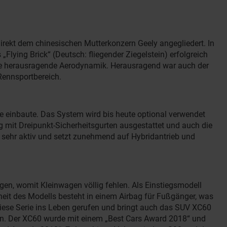
irekt dem chinesischen Mutterkonzern Geely angegliedert. In
lying Brick“ (Deutsch: fliegender Ziegelstein) erfolgreich
die herausragende Aerodynamik. Herausragend war auch der
Rennsportbereich.
ge einbaute. Das System wird bis heute optional verwendet
 mit Dreipunkt-Sicherheitsgurten ausgestattet und auch die
s sehr aktiv und setzt zunehmend auf Hybridantrieb und
gen, womit Kleinwagen völlig fehlen. Als Einstiegsmodell
rheit des Modells besteht in einem Airbag für Fußgänger, was
diese Serie ins Leben gerufen und bringt auch das SUV XC60
ren. Der XC60 wurde mit einem „Best Cars Award 2018“ und