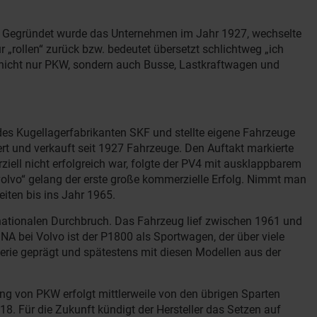
ck. Gegründet wurde das Unternehmen im Jahr 1927, wechselte
„rollen“ zurück bzw. bedeutet übersetzt schlichtweg „ich
lvo nicht nur PKW, sondern auch Busse, Lastkraftwagen und
des Kugellagerfabrikanten SKF und stellte eigene Fahrzeuge
rt und verkauft seit 1927 Fahrzeuge. Den Auftakt markierte
ell nicht erfolgreich war, folgte der PV4 mit ausklappbarem
volvo“ gelang der erste große kommerzielle Erfolg. Nimmt man
iten bis ins Jahr 1965.
nationalen Durchbruch. Das Fahrzeug lief zwischen 1961 und
NA bei Volvo ist der P1800 als Sportwagen, der über viele
erie geprägt und spätestens mit diesen Modellen aus der
g von PKW erfolgt mittlerweile von den übrigen Sparten
18. Für die Zukunft kündigt der Hersteller das Setzen auf