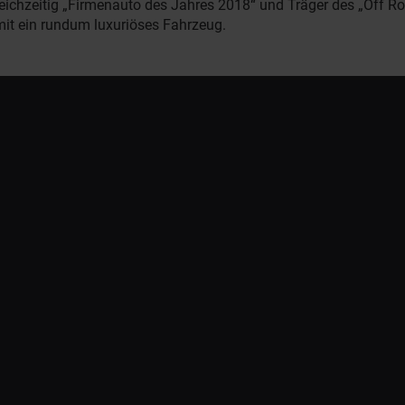
gleichzeitig „Firmenauto des Jahres 2018“ und Träger des „Off 
it ein rundum luxuriöses Fahrzeug.