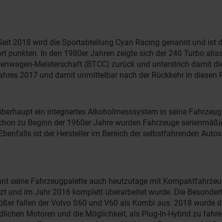
eit 2018 wird die Sportabteilung Cyan Racing genannt und ist d
unkten. In den 1980er Jahren zeigte sich der 240 Turbo alias „F
urenwagen-Meisterschaft (BTCC) zurück und unterstrich damit 
hres 2017 und damit unmittelbar nach der Rückkehr in diesen 
 überhaupt ein integriertes Alkoholmesssystem in seine Fahrzeu
Schon zu Beginn der 1960er Jahre wurden Fahrzeuge serienmäßig
enfalls ist der Hersteller im Bereich der selbstfahrenden Auto
ginnt seine Fahrzeugpalette auch heutzutage mit Kompaktfahrzeu
setzt und im Jahr 2016 komplett überarbeitet wurde. Die Besonde
größer fallen der Volvo S60 und V60 als Kombi aus. 2018 wurde 
dlichen Motoren und die Möglichkeit, als Plug-In-Hybrid zu fah