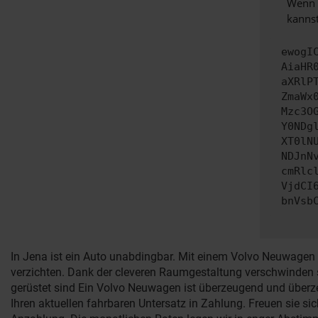
Wenn d
kannst
ewogI
AiaHR
aXRlP
ZmaWx
Mzc3O
Y0NDg
XT0lN
NDJnN
cmRlc
VjdCI
bnVsb
In Jena ist ein Auto unabdingbar. Mit einem Volvo Neuwagen 
verzichten. Dank der cleveren Raumgestaltung verschwinden 
gerüstet sind Ein Volvo Neuwagen ist überzeugend und überz
Ihren aktuellen fahrbaren Untersatz in Zahlung. Freuen sie 