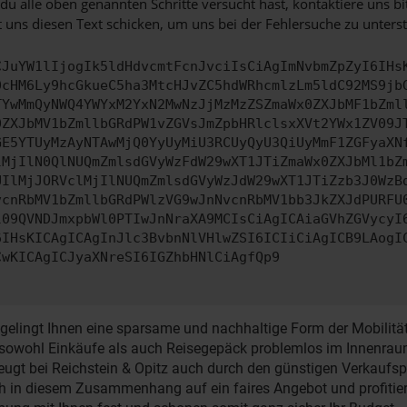
u alle oben genannten Schritte versucht hast, kontaktiere uns 
 uns diesen Text schicken, um uns bei der Fehlersuche zu unterst
CJuYW1lIjogIk5ldHdvcmtFcnJvciIsCiAgImNvbmZpZyI6IHs
0cHM6Ly9hcGkueC5ha3MtcHJvZC5hdWRhcmlzLm5ldC92MS9jb
TYwMmQyNWQ4YWYxM2YxN2MwNzJjMzMzZSZmaWx0ZXJbMF1bZml
0ZXJbMV1bZmllbGRdPW1vZGVsJmZpbHRlclsxXVt2YWx1ZV09J
GE5YTUyMzAyNTAwMjQ0YyUyMiU3RCUyQyU3QiUyMmF1ZGFyaXN
lMjIlN0QlNUQmZmlsdGVyWzFdW29wXT1JTiZmaWx0ZXJbMl1bZ
UIlMjJORVclMjIlNUQmZmlsdGVyWzJdW29wXT1JTiZzb3J0WzB
vcnRbMV1bZmllbGRdPWlzVG9wJnNvcnRbMV1bb3JkZXJdPURFU
l09QVNDJmxpbWl0PTIwJnNraXA9MCIsCiAgICAiaGVhZGVycyI
6IHsKICAgICAgInJlc3BvbnNlVHlwZSI6ICIiCiAgICB9LAogI
CwKICAgICJyaXNreSI6IGZhbHNlCiAgfQp9
gelingt Ihnen eine sparsame und nachhaltige Form der Mobilität
sowohl Einkäufe als auch Reisegepäck problemlos im Innenraum
eugt bei Reichstein & Opitz auch durch den günstigen Verkaufs
sich in diesem Zusammenhang auf ein faires Angebot und profitie