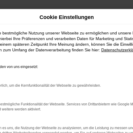
Cookie Einstellungen
ie bestmögliche Nutzung unserer Webseite zu ermöglichen und unsere
hierbei Ihre Präferenzen und verarbeiten Daten für Marketing und Stati
einem späteren Zeitpunkt Ihre Meinung ändern, können Sie die Einwillig
en zum Umfang der Datenverarbeitung finden Sie hier:
Datenschutzerkl
en von uns eingesetzt:
ieferservice nach J
rlich, um die Kernfunktionalität der Webseite zu gewährleisten.
ssige Alternative
estmögliche Funktionalität der Webseite. Services von Drittanbietern wie Google 
eitere werden aktiviert.
Insbesondere in der aktuellem Modellgeneration unterstreicht d
ick auf die zahlreichen Assistenzsysteme, die Ihre Fahrten im Vo
 es uns, die Nutzung der Webseite zu analysieren, um die Leistung zu messen u
et entsprechend für jede Modellreihe den passenden Neuwagen. W