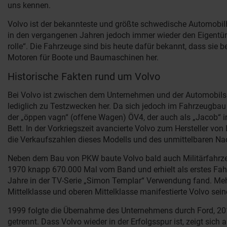
uns kennen.
Volvo ist der bekannteste und größte schwedische Automobilh
in den vergangenen Jahren jedoch immer wieder den Eigentüme
rolle“. Die Fahrzeuge sind bis heute dafür bekannt, dass sie 
Motoren für Boote und Baumaschinen her.
Historische Fakten rund um Volvo
Bei Volvo ist zwischen dem Unternehmen und der Automobilspa
lediglich zu Testzwecken her. Da sich jedoch im Fahrzeugbau
der „öppen vagn“ (offene Wagen) ÖV4, der auch als „Jacob“ i
Bett. In der Vorkriegszeit avancierte Volvo zum Hersteller 
die Verkaufszahlen dieses Modells und des unmittelbaren Na
Neben dem Bau von PKW baute Volvo bald auch Militärfahrzeu
1970 knapp 670.000 Mal vom Band und erhielt als erstes Fahrz
Jahre in der TV-Serie „Simon Templar“ Verwendung fand. Mehr
Mittelklasse und oberen Mittelklasse manifestierte Volvo sein
1999 folgte die Übernahme des Unternehmens durch Ford, 201
getrennt. Dass Volvo wieder in der Erfolgsspur ist, zeigt sic