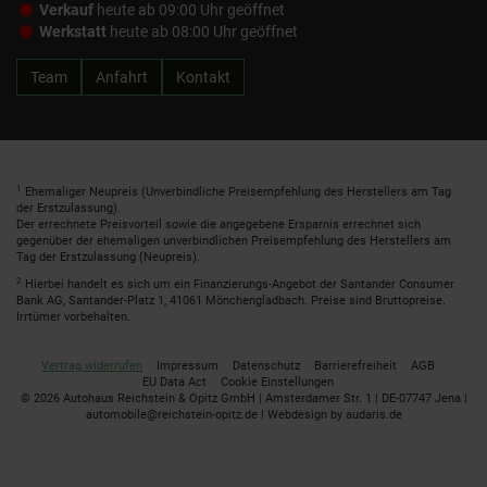
Verkauf
heute ab 09:00 Uhr geöffnet
Werkstatt
heute ab 08:00 Uhr geöffnet
Team
Anfahrt
Kontakt
1
Ehemaliger Neupreis (Unverbindliche Preisempfehlung des Herstellers am Tag
der Erstzulassung).
Der errechnete Preisvorteil sowie die angegebene Ersparnis errechnet sich
gegenüber der ehemaligen unverbindlichen Preisempfehlung des Herstellers am
Tag der Erstzulassung (Neupreis).
2
Hierbei handelt es sich um ein Finanzierungs-Angebot der Santander Consumer
Bank AG, Santander-Platz 1, 41061 Mönchengladbach. Preise sind Bruttopreise.
Irrtümer vorbehalten.
Vertrag widerrufen
Impressum
Datenschutz
Barrierefreiheit
AGB
EU Data Act
Cookie Einstellungen
© 2026 Autohaus Reichstein & Opitz GmbH | Amsterdamer Str. 1 | DE-07747 Jena |
automobile@reichstein-opitz.de |
Webdesign by audaris.de