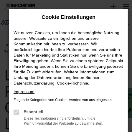
Zum
Hauptinhalt
Cookie Einstellungen
springen
Wir nutzen Cookies, um Ihnen die bestmögliche Nutzung
unserer Webseite zu ermöglichen und unsere
Kommunikation mit Ihnen zu verbessern. Wir
Startseite
Weimar
Land Rover
Land Rover Range Rover Sport
Land Rover
berücksichtigen hierbei Ihre Präferenzen und verarbeiten
Range Rover Sport Gebrauchtwagen | Lieferservice nach Weimar
Daten für Marketing und Statistiken nur, wenn Sie uns Ihre
Einwilligung geben. Wenn Sie zu einem späteren Zeitpunkt
Ihre Meinung ändern, können Sie die Einwilligung jederzeit
Land Rover Range
für die Zukunft widerrufen. Weitere Informationen zum
Umfang der Datenverarbeitung finden Sie hier:
Datenschutzerklärung
,
Cookie-Richtlinie
.
Rover Sport
Impressum
Folgende Kategorien von Cookies werden von uns eingesetzt:
Gebrauchtwagen |
Essentiell
Lieferservice nach
Diese Technologien sind erforderlich, um die
Kernfunktionalität der Webseite zu gewährleisten.