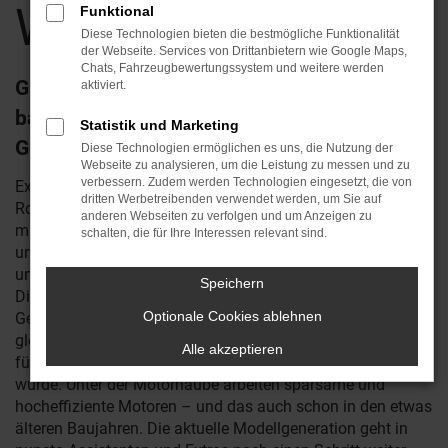
Weimar
Funktional
Diese Technologien bieten die bestmögliche Funktionalität
der Webseite. Services von Drittanbietern wie Google Maps,
Chats, Fahrzeugbewertungssystem und weitere werden
Günstig durch Weimar fahren – vielleicht
aktiviert.
bald im Land Rover Range Rover Sport
Statistik und Marketing
Gebrauchtwagen?
Diese Technologien ermöglichen es uns, die Nutzung der
Webseite zu analysieren, um die Leistung zu messen und zu
verbessern. Zudem werden Technologien eingesetzt, die von
Experten wissen, dass man mit einem Land Rover Range
dritten Werbetreibenden verwendet werden, um Sie auf
Rover Sport Gebrauchtwagen in Weimar nichts verkehrt
anderen Webseiten zu verfolgen und um Anzeigen zu
macht. Die Fahrzeuge des Herstellers zeichnen sich seit eh
schalten, die für Ihre Interessen relevant sind.
und je durch Langlebigkeit und eine exzellente Qualität aus
und leisten auch noch nach Jahren treue und pannenfreie
Speichern
Dienste. Für Weimar ist ein Land Rover Range Rover Sport
Optionale Cookies ablehnen
Gebrauchtwagen ohnehin eine gute Wahl, da dieses Auto
gleichermaßen für das Stop-and-Go des Stadtverkehrs wie
Alle akzeptieren
für Fahrten auf Autobahn und Landstraße geschaffen
wurde. Unter der Motorhaube arbeiten sparsame und
hocheffiziente Motoren – und das auch schon in den etwas
älteren Baujahren. Die aktuelle Modellgeneration geht in