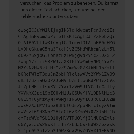
versuchen, das Problem zu beheben. Du kannst
uns diesen Text schicken, um uns bei der
Fehlersuche zu unterstützen:
ewogICJuYW1lIjogIk5ldHdvcmtFcnJvciIs
CiAgImNvbmZpZyI6IHsKICAgICJtZXRob2Qi
OiAiR0VUIiwKICAgICJ1cmwiOiAiaHR0cHM6
Ly9hcGkueC5ha3MtcHJvZC5hdWRhcmlzLm5l
dC92MS9jbGllbnRzLzIwNjgvd2Vic2l0ZS12
ZWhpY2xlcz93ZWJzaXRlPTYwMmQyNWQ4YWYx
M2YxN2MwNzJjMzMzZSZmaWx0ZXJbMF1bZmll
bGRdPWlzT3duJmZpbHRlclswXVt2YWx1ZV09
dHJ1ZSZmaWx0ZXJbMV1bZmllbGRdPW1vZGVs
JmZpbHRlclsxXVt2YWx1ZV09JTVCJTdCJTIy
YXVkYXJpc19pZCUyMiUzQSUyMjViODNlMzc3
OGE5YTUyMzAyNTAwMjFiNSUyMiU3RCU1RCZm
aWx0ZXJbMV1bb3BdPUlOJmZpbHRlclsyXVtm
aWVsZF09dXNhZ2VTdGF0ZSZmaWx0ZXJbMl1b
dmFsdWVdPSU1QiUyMlVTRUQlMjIlNUQmZmls
dGVyWzJdW29wXT1JTiZzb3J0WzBdW2ZpZWxk
XT1pc093biZzb3J0WzBdW29yZGVyXT1ERVND