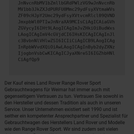
JnNvcnRbMV1bZmllbGRdPWlzVG9wJnNvcnRb
MV1bb3JkZXJdPURFU0Mmc29ydFsyXVtmaWVs
ZF09cHJpY2Umc29ydFsyXVtvcmRlcl09QVND
JmxpbWl0PTIwJnNraXA9MCIsCiAgICAiaGVh
ZGVycyI6IHt9LAogICAgImJvZHkiOiBudWxs
LAogICAgImV4cGVjdCI6IHsKICAgICAgInJl
c3BvbnNlVHlwZSI6ICIiCiAgICB9LAogICAg
InRpbWVvdXQiOiAwLAogICAgInByb2dyZXNz
IjogbnVsbCwKICAgICJyaXNreSI6IGZhbHNl
CiAgfQp9
Der Kauf eines Land Rover Range Rover Sport
Gebrauchtwagens für Weimar hat immer auch mit
gegenseitigem Vertrauen zu tun. Vertrauen Sie sowohl in
den Hersteller und dessen Tradition als auch in unseren
Service. Unser Unternehmen existiert seit 1990 und ist
seither ein kompetenter Ansprechpartner und Spezialist für
Gebrauchtwagen des Herstellers Land Rover und Modelle
wie den Range Rover Sport. Wir sind zudem seit vielen