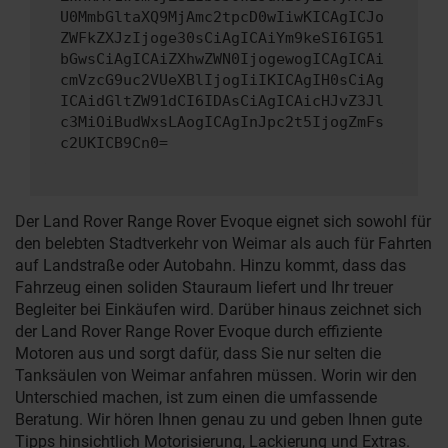
U0MmbGltaXQ9MjAmc2tpcD0wIiwKICAgICJo
ZWFkZXJzIjoge30sCiAgICAiYm9keSI6IG51
bGwsCiAgICAiZXhwZWN0IjogewogICAgICAi
cmVzcG9uc2VUeXBlIjogIiIKICAgIH0sCiAg
ICAidGltZW91dCI6IDAsCiAgICAicHJvZ3Jl
c3MiOiBudWxsLAogICAgInJpc2t5IjogZmFs
c2UKICB9Cn0=
Der Land Rover Range Rover Evoque eignet sich sowohl für
den belebten Stadtverkehr von Weimar als auch für Fahrten
auf Landstraße oder Autobahn. Hinzu kommt, dass das
Fahrzeug einen soliden Stauraum liefert und Ihr treuer
Begleiter bei Einkäufen wird. Darüber hinaus zeichnet sich
der Land Rover Range Rover Evoque durch effiziente
Motoren aus und sorgt dafür, dass Sie nur selten die
Tanksäulen von Weimar anfahren müssen. Worin wir den
Unterschied machen, ist zum einen die umfassende
Beratung. Wir hören Ihnen genau zu und geben Ihnen gute
Tipps hinsichtlich Motorisierung, Lackierung und Extras.