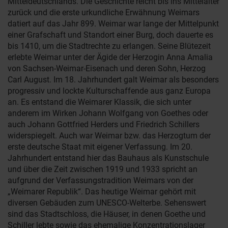
Mitteldeutschlands. Die Geschichte reicht bis ins Mittelalter
zurück und die erste urkundliche Erwähnung Weimars
datiert auf das Jahr 899. Weimar war lange der Mittelpunkt
einer Grafschaft und Standort einer Burg, doch dauerte es
bis 1410, um die Stadtrechte zu erlangen. Seine Blütezeit
erlebte Weimar unter der Ägide der Herzogin Anna Amalia
von Sachsen-Weimar-Eisenach und deren Sohn, Herzog
Carl August. Im 18. Jahrhundert galt Weimar als besonders
progressiv und lockte Kulturschaffende aus ganz Europa
an. Es entstand die Weimarer Klassik, die sich unter
anderem im Wirken Johann Wolfgang von Goethes oder
auch Johann Gottfried Herders und Friedrich Schillers
widerspiegelt. Auch war Weimar bzw. das Herzogtum der
erste deutsche Staat mit eigener Verfassung. Im 20.
Jahrhundert entstand hier das Bauhaus als Kunstschule
und über die Zeit zwischen 1919 und 1933 spricht an
aufgrund der Verfassungstradition Weimars von der
„Weimarer Republik“. Das heutige Weimar gehört mit
diversen Gebäuden zum UNESCO-Welterbe. Sehenswert
sind das Stadtschloss, die Häuser, in denen Goethe und
Schiller lebte sowie das ehemalige Konzentrationslager