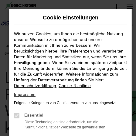
Zum
Hauptinhalt
Cookie Einstellungen
springen
Wir nutzen Cookies, um Ihnen die bestmögliche Nutzung
unserer Webseite zu ermöglichen und unsere
Kommunikation mit Ihnen zu verbessern. Wir
Startseite
Weimar
Land Rover
Land Rover Range Rover Evoque in Weimar
berücksichtigen hierbei Ihre Präferenzen und verarbeiten
günstig kaufen | Lieferservice nach Weimar
Daten für Marketing und Statistiken nur, wenn Sie uns Ihre
Einwilligung geben. Wenn Sie zu einem späteren Zeitpunkt
Ihre Meinung ändern, können Sie die Einwilligung jederzeit
Land Rover Range
für die Zukunft widerrufen. Weitere Informationen zum
Umfang der Datenverarbeitung finden Sie hier:
Datenschutzerklärung
,
Cookie-Richtlinie
.
Rover Evoque in
Impressum
Folgende Kategorien von Cookies werden von uns eingesetzt:
Weimar günstig
Essentiell
kaufen |
Diese Technologien sind erforderlich, um die
Kernfunktionalität der Webseite zu gewährleisten.