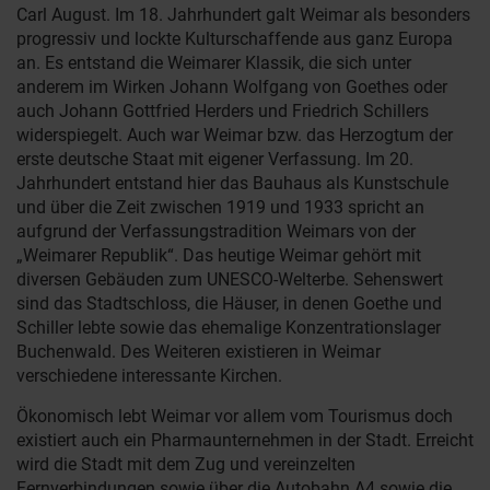
Carl August. Im 18. Jahrhundert galt Weimar als besonders
progressiv und lockte Kulturschaffende aus ganz Europa
an. Es entstand die Weimarer Klassik, die sich unter
anderem im Wirken Johann Wolfgang von Goethes oder
auch Johann Gottfried Herders und Friedrich Schillers
widerspiegelt. Auch war Weimar bzw. das Herzogtum der
erste deutsche Staat mit eigener Verfassung. Im 20.
Jahrhundert entstand hier das Bauhaus als Kunstschule
und über die Zeit zwischen 1919 und 1933 spricht an
aufgrund der Verfassungstradition Weimars von der
„Weimarer Republik“. Das heutige Weimar gehört mit
diversen Gebäuden zum UNESCO-Welterbe. Sehenswert
sind das Stadtschloss, die Häuser, in denen Goethe und
Schiller lebte sowie das ehemalige Konzentrationslager
Buchenwald. Des Weiteren existieren in Weimar
verschiedene interessante Kirchen.
Ökonomisch lebt Weimar vor allem vom Tourismus doch
existiert auch ein Pharmaunternehmen in der Stadt. Erreicht
wird die Stadt mit dem Zug und vereinzelten
Fernverbindungen sowie über die Autobahn A4 sowie die