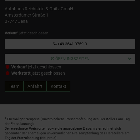
Autohaus Reichstein & Opitz GmbH
Amsterdamer Straße 1
07747 Jena
Verkauf
: jetzt geschlossen
+49 3641 3759-0
ÖFFNUNGSZEITEN
Verkauf
jetzt geschlossen
Werkstatt
jetzt geschlossen
Team
Anfahrt
Kontakt
1
Ehemaliger Neupreis (Unverbindliche Preisempfehlung des Herstellers am Tag
der Erstzulassung).
Der errechnete Preisvorteil sowie die angegebene Ersparnis errechnet sich
gegenüber der ehemaligen unverbindlichen Preisempfehlung des Herstellers am
Tag der Erstzulassung (Neupreis).