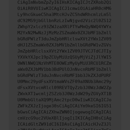
CiAgImNvbmZpZyI6IHsKICAgICJtZXRob2Qi
OiAiR0VUIiwKICAgICJ1cmwiOiAiaHR0cHM6
Ly9hcGkueC5ha3MtcHJvZC5hdWRhcmlzLm5l
dC92MS9jbGllbnRzLzIwNjgvd2Vic2l0ZS12
ZWhpY2xlcz93ZWJzaXRlPTYwMmQyNWQ4YWYx
M2YxN2MwNzJjMzMzZSZmaWx0ZXJbMF1bZmll
bGRdPWlzT3duJmZpbHRlclswXVt2YWx1ZV09
dHJ1ZSZmaWx0ZXJbMV1bZmllbGRdPW1vZGVs
JmZpbHRlclsxXVt2YWx1ZV09JTVCJTdCJTIy
YXVkYXJpc19pZCUyMiUzQSUyMjViZjJlYWI5
OWNlNWQ1NzVhMTE0OWEzMyUyMiU3RCU1RCZm
aWx0ZXJbMV1bb3BdPUlOJnNvcnRbMF1bZmll
bGRdPWlzT3duJnNvcnRbMF1bb3JkZXJdPURF
U0Mmc29ydFsxXVtmaWVsZF09aXNUb3Amc29y
dFsxXVtvcmRlcl09REVTQyZzb3J0WzJdW2Zp
ZWxkXT1wcmljZSZzb3J0WzJdW29yZGVyXT1B
U0MmbGltaXQ9MjAmc2tpcD0wIiwKICAgICJo
ZWFkZXJzIjoge30sCiAgICAiYm9keSI6IG51
bGwsCiAgICAiZXhwZWN0IjogewogICAgICAi
cmVzcG9uc2VUeXBlIjogIiIKICAgIH0sCiAg
ICAidGltZW91dCI6IDAsCiAgICAicHJvZ3Jl