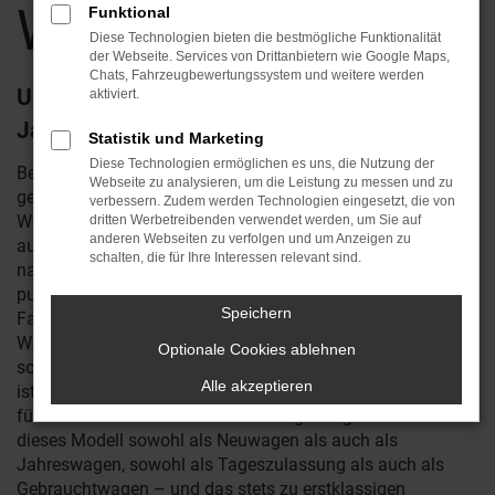
Weimar
Funktional
Diese Technologien bieten die bestmögliche Funktionalität
der Webseite. Services von Drittanbietern wie Google Maps,
Chats, Fahrzeugbewertungssystem und weitere werden
Unterwegs in Weimar – warum nicht im
aktiviert.
Jaguar E-Pace?
Statistik und Marketing
Diese Technologien ermöglichen es uns, die Nutzung der
Bestimmt haben Sie schon viel über den Jaguar E-Pace
Webseite zu analysieren, um die Leistung zu messen und zu
gelesen oder eines der Fahrzeuge auf den Straßen von
verbessern. Zudem werden Technologien eingesetzt, die von
Weimar gesehen. Wir von Reichstein & Opitz sind
dritten Werbetreibenden verwendet werden, um Sie auf
anderen Webseiten zu verfolgen und um Anzeigen zu
ausgewiesene Fachleute für Jaguar und verkaufen
schalten, die für Ihre Interessen relevant sind.
naturgemäß eine Reihe von E-Pace auch in Weimar. In
puncto Qualität hat das Fahrzeug schnell die Kritiker und
Speichern
Fans begeistert. Kaum ein anderer Hersteller legt solchen
Wert auf eine saubere Verarbeitung und wartet zudem mit
Optionale Cookies ablehnen
so spannenden Ausstattungsmerkmalen auf. Kurz gesagt
Alle akzeptieren
ist der Jaguar E-Pace ein echter Star und wie geschaffen
für Ihre Mobilität in Weimar und Umgebung. Wir bieten
dieses Modell sowohl als Neuwagen als auch als
Jahreswagen, sowohl als Tageszulassung als auch als
Gebrauchtwagen – und das stets zu erstklassigen