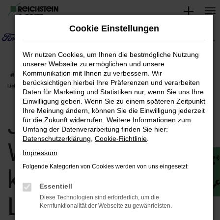
Zum
Hauptinhalt
Cookie Einstellungen
springen
Wir nutzen Cookies, um Ihnen die bestmögliche Nutzung
unserer Webseite zu ermöglichen und unsere
Kommunikation mit Ihnen zu verbessern. Wir
Startseite
Weimar
Jaguar
Jaguar E-Pace in Weimar günstig kaufen |
berücksichtigen hierbei Ihre Präferenzen und verarbeiten
Lieferservice nach Weimar
Daten für Marketing und Statistiken nur, wenn Sie uns Ihre
Einwilligung geben. Wenn Sie zu einem späteren Zeitpunkt
Ihre Meinung ändern, können Sie die Einwilligung jederzeit
Jaguar E-Pace in
für die Zukunft widerrufen. Weitere Informationen zum
Umfang der Datenverarbeitung finden Sie hier:
Datenschutzerklärung
,
Cookie-Richtlinie
.
Weimar günstig
Impressum
Folgende Kategorien von Cookies werden von uns eingesetzt:
kaufen |
Essentiell
Lieferservice nach
Diese Technologien sind erforderlich, um die
Kernfunktionalität der Webseite zu gewährleisten.