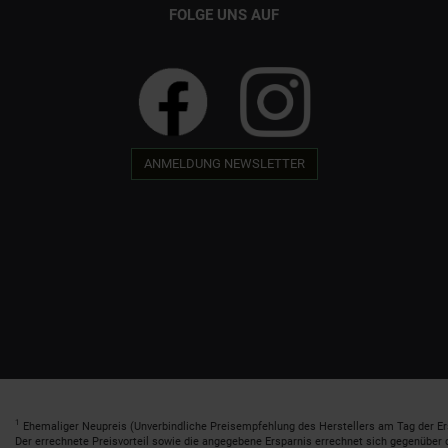
FOLGE UNS AUF
ANMELDUNG NEWSLETTER
1
Ehemaliger Neupreis (Unverbindliche Preisempfehlung des Herstellers am Tag der Er
Der errechnete Preisvorteil sowie die angegebene Ersparnis errechnet sich gegenüber