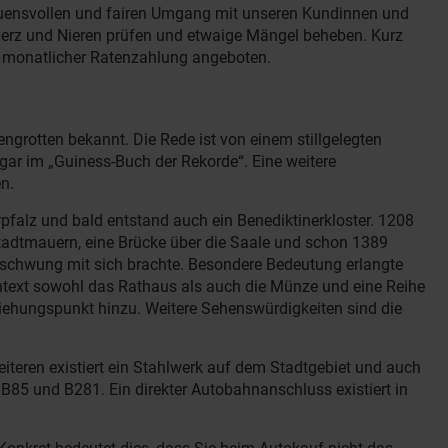
trauensvollen und fairen Umgang mit unseren Kundinnen und
erz und Nieren prüfen und etwaige Mängel beheben. Kurz
d monatlicher Ratenzahlung angeboten.
ngrotten bekannt. Die Rede ist von einem stillgelegten
gar im „Guiness-Buch der Rekorde“. Eine weitere
n.
erpfalz und bald entstand auch ein Benediktinerkloster. 1208
 Stadtmauern, eine Brücke über die Saale und schon 1389
Aufschwung mit sich brachte. Besondere Bedeutung erlangte
ontext sowohl das Rathaus als auch die Münze und eine Reihe
ziehungspunkt hinzu. Weitere Sehenswürdigkeiten sind die
iteren existiert ein Stahlwerk auf dem Stadtgebiet und auch
B85 und B281. Ein direkter Autobahnanschluss existiert in