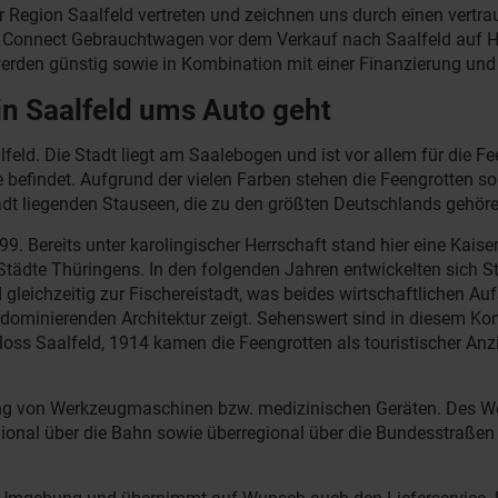
er Region Saalfeld vertreten und zeichnen uns durch einen ver
o Connect Gebrauchtwagen vor dem Verkauf nach Saalfeld auf H
erden günstig sowie in Kombination mit einer Finanzierung un
in Saalfeld ums Auto geht
ld. Die Stadt liegt am Saalebogen und ist vor allem für die Fee
 befindet. Aufgrund der vielen Farben stehen die Feengrotten so
adt liegenden Stauseen, die zu den größten Deutschlands gehöre
99. Bereits unter karolingischer Herrschaft stand hier eine Kais
n Städte Thüringens. In den folgenden Jahren entwickelten sich
d gleichzeitig zur Fischereistadt, was beides wirtschaftlichen 
 dominierenden Architektur zeigt. Sehenswert sind in diesem K
oss Saalfeld, 1914 kamen die Feengrotten als touristischer An
llung von Werkzeugmaschinen bzw. medizinischen Geräten. Des We
ional über die Bahn sowie überregional über die Bundesstraßen 