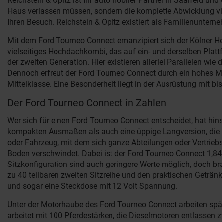
Reichstein & Opitz ist Ihr automobiler Partner in Saalfeld 
Haus verlassen müssen, sondern die komplette Abwicklung via 
Ihren Besuch. Reichstein & Opitz existiert als Familienuntern
Mit dem Ford Tourneo Connect emanzipiert sich der Kölner Her
vielseitiges Hochdachkombi, das auf ein- und derselben Platt
der zweiten Generation. Hier existieren allerlei Parallelen w
Dennoch erfreut der Ford Tourneo Connect durch ein hohes M
Mittelklasse. Eine Besonderheit liegt in der Ausrüstung mit bis
Der Ford Tourneo Connect in Zahlen
Wer sich für einen Ford Tourneo Connect entscheidet, hat hin
kompakten Ausmaßen als auch eine üppige Langversion, die es 
oder Fahrzeug, mit dem sich ganze Abteilungen oder Vertriebs
Boden verschwindet. Dabei ist der Ford Tourneo Connect 1,84
Sitzkonfiguration sind auch geringere Werte möglich, doch b
zu 40 teilbaren zweiten Sitzreihe und den praktischen Geträn
und sogar eine Steckdose mit 12 Volt Spannung.
Unter der Motorhaube des Ford Tourneo Connect arbeiten spät
arbeitet mit 100 Pferdestärken, die Dieselmotoren entlassen