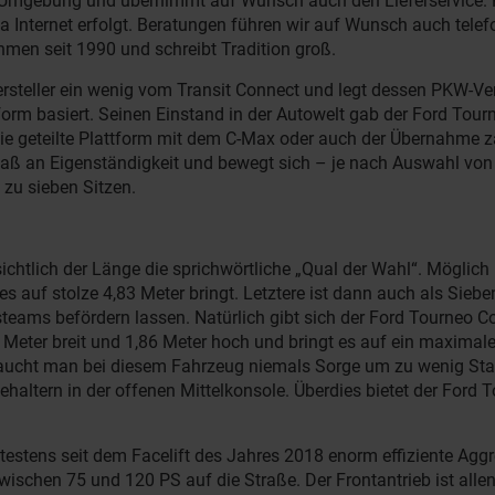
und Umgebung und übernimmt auf Wunsch auch den Lieferservice. 
Internet erfolgt. Beratungen führen wir auf Wunsch auch telefon
ehmen seit 1990 und schreibt Tradition groß.
steller ein wenig vom Transit Connect und legt dessen PKW-Versi
form basiert. Seinen Einstand in der Autowelt gab der Ford Tou
ie die geteilte Plattform mit dem C-Max oder auch der Übernahme
aß an Eigenständigkeit und bewegt sich – je nach Auswahl von
 zu sieben Sitzen.
sichtlich der Länge die sprichwörtliche „Qual der Wahl“. Möglic
auf stolze 4,83 Meter bringt. Letztere ist dann auch als Sieben
teams befördern lassen. Natürlich gibt sich der Ford Tourneo Co
 Meter breit und 1,86 Meter hoch und bringt es auf ein maxima
raucht man bei diesem Fahrzeug niemals Sorge um zu wenig Stau
kehaltern in der offenen Mittelkonsole. Überdies bietet der For
estens seit dem Facelift des Jahres 2018 enorm effiziente Aggr
 zwischen 75 und 120 PS auf die Straße. Der Frontantrieb ist 