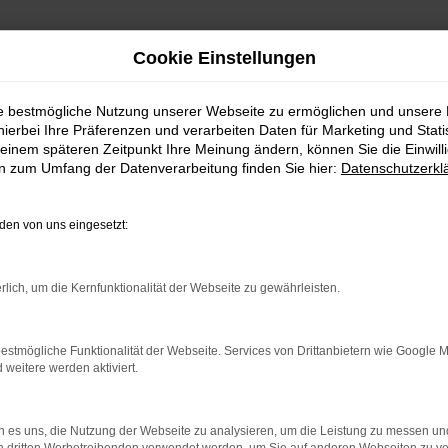
Cookie Einstellungen
ie bestmögliche Nutzung unserer Webseite zu ermöglichen und unsere
hierbei Ihre Präferenzen und verarbeiten Daten für Marketing und Stati
einem späteren Zeitpunkt Ihre Meinung ändern, können Sie die Einwillig
en zum Umfang der Datenverarbeitung finden Sie hier:
Datenschutzerkl
twagen | Lieferservice nach Saalfeld
en von uns eingesetzt:
ct Gebrauchtwagen |
rlich, um die Kernfunktionalität der Webseite zu gewährleisten.
estmögliche Funktionalität der Webseite. Services von Drittanbietern wie Google 
eitere werden aktiviert.
lleicht bald im Ford Tourneo Connect 
 es uns, die Nutzung der Webseite zu analysieren, um die Leistung zu messen u
brauchtwagen in Saalfeld nichts verkehrt macht. Die Fahrzeuge 