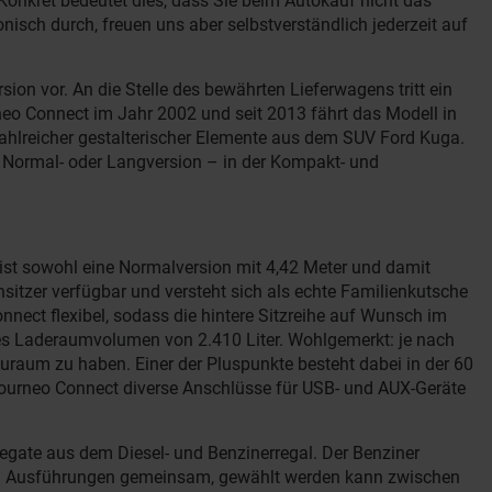
Konkret bedeutet dies, dass Sie beim Autokauf nicht das
isch durch, freuen uns aber selbstverständlich jederzeit auf
on vor. An die Stelle des bewährten Lieferwagens tritt ein
rneo Connect im Jahr 2002 und seit 2013 fährt das Modell in
 zahlreicher gestalterischer Elemente aus dem SUV Ford Kuga.
 Normal- oder Langversion – in der Kompakt- und
h ist sowohl eine Normalversion mit 4,42 Meter und damit
sitzer verfügbar und versteht sich als echte Familienkutsche
nnect flexibel, sodass die hintere Sitzreihe auf Wunsch im
les Laderaumvolumen von 2.410 Liter. Wohlgemerkt: je nach
raum zu haben. Einer der Pluspunkte besteht dabei in der 60
d Tourneo Connect diverse Anschlüsse für USB- und AUX-Geräte
egate aus dem Diesel- und Benzinerregal. Der Benziner
allen Ausführungen gemeinsam, gewählt werden kann zwischen