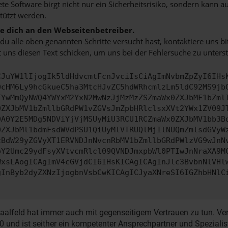
ete Software birgt nicht nur ein Sicherheitsrisiko, sondern kann
tützt werden.
 dich an den Webseitenbetreiber.
u alle oben genannten Schritte versucht hast, kontaktiere uns 
 uns diesen Text schicken, um uns bei der Fehlersuche zu unterst
CJuYW1lIjogIk5ldHdvcmtFcnJvciIsCiAgImNvbmZpZyI6IHs
0cHM6Ly9hcGkueC5ha3MtcHJvZC5hdWRhcmlzLm5ldC92MS9jb
TYwMmQyNWQ4YWYxM2YxN2MwNzJjMzMzZSZmaWx0ZXJbMF1bZml
0ZXJbMV1bZmllbGRdPW1vZGVsJmZpbHRlclsxXVt2YWx1ZV09J
DA0Y2E5MDg5NDViYjVjMSUyMiU3RCU1RCZmaWx0ZXJbMV1bb3B
0ZXJbMl1bdmFsdWVdPSU1QiUyMlVTRUQlMjIlNUQmZmlsdGVyW
zBdW29yZGVyXT1ERVNDJnNvcnRbMV1bZmllbGRdPWlzVG9wJnN
pY2Umc29ydFsyXVtvcmRlcl09QVNDJmxpbWl0PTIwJnNraXA9M
WxsLAogICAgImV4cGVjdCI6IHsKICAgICAgInJlc3BvbnNlVHl
gInByb2dyZXNzIjogbnVsbCwKICAgICJyaXNreSI6IGZhbHNlC
lfeld hat immer auch mit gegenseitigem Vertrauen zu tun. Vertr
90 und ist seither ein kompetenter Ansprechpartner und Speziali