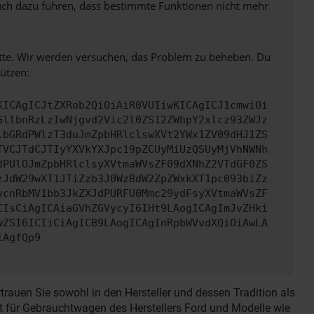
 auch dazu führen, dass bestimmte Funktionen nicht mehr
bitte. Wir werden versuchen, das Problem zu beheben. Du
ützen:
KICAgICJtZXRob2QiOiAiR0VUIiwKICAgICJ1cmwiOi
GllbnRzLzIwNjgvd2Vic2l0ZS12ZWhpY2xlcz93ZWJz
lbGRdPWlzT3duJmZpbHRlclswXVt2YWx1ZV09dHJ1ZS
TVCJTdCJTIyYXVkYXJpc19pZCUyMiUzQSUyMjVhNWNh
dPUlOJmZpbHRlclsyXVtmaWVsZF09dXNhZ2VTdGF0ZS
zJdW29wXT1JTiZzb3J0WzBdW2ZpZWxkXT1pc093biZz
vcnRbMV1bb3JkZXJdPURFU0Mmc29ydFsyXVtmaWVsZF
CIsCiAgICAiaGVhZGVycyI6IHt9LAogICAgImJvZHki
wZSI6ICIiCiAgICB9LAogICAgInRpbWVvdXQiOiAwLA
iAgfQp9
auen Sie sowohl in den Hersteller und dessen Tradition als
st für Gebrauchtwagen des Herstellers Ford und Modelle wie