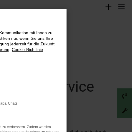
 Kommunikation mit Ihnen zu
stiken nur, wenn Sie uns Ihre
ung jederzeit für die Zukunft
ärung
,
Cookie-Richtlinie
.
 Lieferservice
Maps, Chats,
Gebrauchtwagen?
nd zu verbessern. Zudem werden
des Herstellers zeichnen sich seit eh und je durch