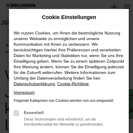
Zum
Hauptinhalt
Cookie Einstellungen
springen
Wir nutzen Cookies, um Ihnen die bestmögliche Nutzung
unserer Webseite zu ermöglichen und unsere
Kommunikation mit Ihnen zu verbessern. Wir
Startseite
Jena
Volvo
Volvo XC90 in Jena günstig kaufen | Lieferservice nach
berücksichtigen hierbei Ihre Präferenzen und verarbeiten
Jena
Daten für Marketing und Statistiken nur, wenn Sie uns Ihre
Einwilligung geben. Wenn Sie zu einem späteren Zeitpunkt
Ihre Meinung ändern, können Sie die Einwilligung jederzeit
Volvo XC90 in
für die Zukunft widerrufen. Weitere Informationen zum
Umfang der Datenverarbeitung finden Sie hier:
Datenschutzerklärung
,
Cookie-Richtlinie
.
Jena günstig
Impressum
Folgende Kategorien von Cookies werden von uns eingesetzt:
kaufen |
Essentiell
Lieferservice nach
Diese Technologien sind erforderlich, um die
Kernfunktionalität der Webseite zu gewährleisten.