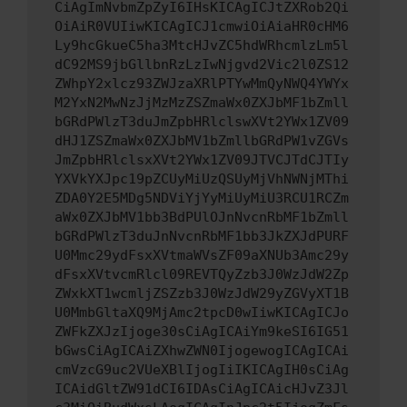
CiAgImNvbmZpZyI6IHsKICAgICJtZXRob2Qi
OiAiR0VUIiwKICAgICJ1cmwiOiAiaHR0cHM6
Ly9hcGkueC5ha3MtcHJvZC5hdWRhcmlzLm5l
dC92MS9jbGllbnRzLzIwNjgvd2Vic2l0ZS12
ZWhpY2xlcz93ZWJzaXRlPTYwMmQyNWQ4YWYx
M2YxN2MwNzJjMzMzZSZmaWx0ZXJbMF1bZmll
bGRdPWlzT3duJmZpbHRlclswXVt2YWx1ZV09
dHJ1ZSZmaWx0ZXJbMV1bZmllbGRdPW1vZGVs
JmZpbHRlclsxXVt2YWx1ZV09JTVCJTdCJTIy
YXVkYXJpc19pZCUyMiUzQSUyMjVhNWNjMThi
ZDA0Y2E5MDg5NDViYjYyMiUyMiU3RCU1RCZm
aWx0ZXJbMV1bb3BdPUlOJnNvcnRbMF1bZmll
bGRdPWlzT3duJnNvcnRbMF1bb3JkZXJdPURF
U0Mmc29ydFsxXVtmaWVsZF09aXNUb3Amc29y
dFsxXVtvcmRlcl09REVTQyZzb3J0WzJdW2Zp
ZWxkXT1wcmljZSZzb3J0WzJdW29yZGVyXT1B
U0MmbGltaXQ9MjAmc2tpcD0wIiwKICAgICJo
ZWFkZXJzIjoge30sCiAgICAiYm9keSI6IG51
bGwsCiAgICAiZXhwZWN0IjogewogICAgICAi
cmVzcG9uc2VUeXBlIjogIiIKICAgIH0sCiAg
ICAidGltZW91dCI6IDAsCiAgICAicHJvZ3Jl