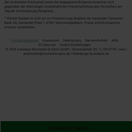
Der errechnete Preisvorteil sowie die angegebene Ersparnis errechnet sich
gegenüber der ehemaligen unverbindlichen Preisempfehlung des Herstellers am
Tag der Erstzulassung (Neupreis).
2
Hierbei handelt es sich um ein Finanzierungs-Angebot der Santander Consumer
Bank AG, Santander-Platz 1, 41061 Mönchengladbach. Preise sind Bruttopreise.
Irrtümer vorbehalten.
Vertrag widerrufen
Impressum
Datenschutz
Barrierefreiheit
AGB
EU Data Act
Cookie Einstellungen
© 2026 Autohaus Reichstein & Opitz GmbH | Amsterdamer Str. 1 | DE-07747 Jena |
automobile@reichstein-opitz.de |
Webdesign by audaris.de
WOHNMOBIL MIETEN