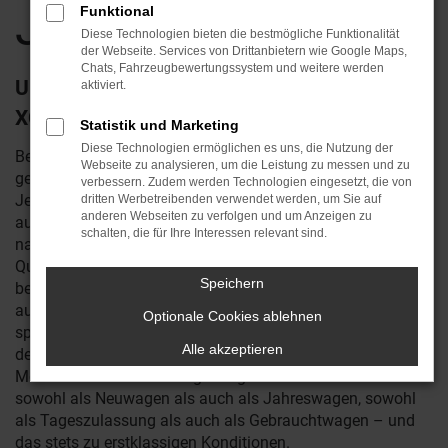
Jena
Funktional
Diese Technologien bieten die bestmögliche Funktionalität
der Webseite. Services von Drittanbietern wie Google Maps,
Chats, Fahrzeugbewertungssystem und weitere werden
Unterwegs in Jena – warum nicht im Volvo
aktiviert.
XC90?
Statistik und Marketing
Diese Technologien ermöglichen es uns, die Nutzung der
Bestimmt haben Sie schon viel über den Volvo XC90
Webseite zu analysieren, um die Leistung zu messen und zu
gelesen oder eines der Fahrzeuge auf den Straßen von
verbessern. Zudem werden Technologien eingesetzt, die von
Jena gesehen. Wir von Reichstein & Opitz sind
dritten Werbetreibenden verwendet werden, um Sie auf
anderen Webseiten zu verfolgen und um Anzeigen zu
ausgewiesene Fachleute für Volvo und verkaufen
schalten, die für Ihre Interessen relevant sind.
naturgemäß eine Reihe von XC90 auch in Jena. In puncto
Qualität hat das Fahrzeug schnell die Kritiker und Fans
Speichern
begeistert. Kaum ein anderer Hersteller legt solchen Wert
auf eine saubere Verarbeitung und wartet zudem mit so
Optionale Cookies ablehnen
spannenden Ausstattungsmerkmalen auf. Kurz gesagt ist
Alle akzeptieren
der Volvo XC90 ein echter Star und wie geschaffen für Ihre
Mobilität in Jena und Umgebung. Wir bieten dieses Modell
sowohl als Neuwagen als auch als Jahreswagen, sowohl
als Tageszulassung als auch als Gebrauchtwagen – und
das stets zu erstklassigen Konditionen.