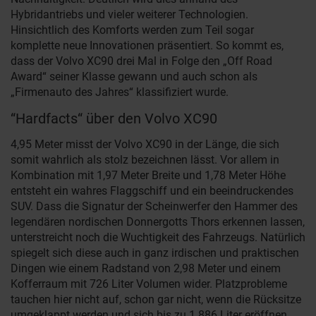
Hybridantriebs und vieler weiterer Technologien.
Hinsichtlich des Komforts werden zum Teil sogar
komplette neue Innovationen präsentiert. So kommt es,
dass der Volvo XC90 drei Mal in Folge den „Off Road
Award“ seiner Klasse gewann und auch schon als
„Firmenauto des Jahres“ klassifiziert wurde.
“Hardfacts“ über den Volvo XC90
4,95 Meter misst der Volvo XC90 in der Länge, die sich
somit wahrlich als stolz bezeichnen lässt. Vor allem in
Kombination mit 1,97 Meter Breite und 1,78 Meter Höhe
entsteht ein wahres Flaggschiff und ein beeindruckendes
SUV. Dass die Signatur der Scheinwerfer den Hammer des
legendären nordischen Donnergotts Thors erkennen lassen,
unterstreicht noch die Wuchtigkeit des Fahrzeugs. Natürlich
spiegelt sich diese auch in ganz irdischen und praktischen
Dingen wie einem Radstand von 2,98 Meter und einem
Kofferraum mit 726 Liter Volumen wider. Platzprobleme
tauchen hier nicht auf, schon gar nicht, wenn die Rücksitze
umgeklappt werden und sich bis zu 1.886 Liter eröffnen.