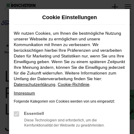
Zum
Hauptinhalt
Cookie Einstellungen
springen
Wir nutzen Cookies, um Ihnen die bestmögliche Nutzung
unserer Webseite zu ermöglichen und unsere
Kommunikation mit Ihnen zu verbessern. Wir
Startseite
Jena
Land Rover
Land Rover Range Rover
Land Rover Range
berücksichtigen hierbei Ihre Präferenzen und verarbeiten
Rover Neuwagen | Lieferservice nach Jena
Daten für Marketing und Statistiken nur, wenn Sie uns Ihre
Einwilligung geben. Wenn Sie zu einem späteren Zeitpunkt
Ihre Meinung ändern, können Sie die Einwilligung jederzeit
Land Rover Range
für die Zukunft widerrufen. Weitere Informationen zum
Umfang der Datenverarbeitung finden Sie hier:
Datenschutzerklärung
,
Cookie-Richtlinie
.
Rover Neuwagen |
Impressum
Folgende Kategorien von Cookies werden von uns eingesetzt:
Lieferservice nach
Essentiell
Jena
Diese Technologien sind erforderlich, um die
Kernfunktionalität der Webseite zu gewährleisten.