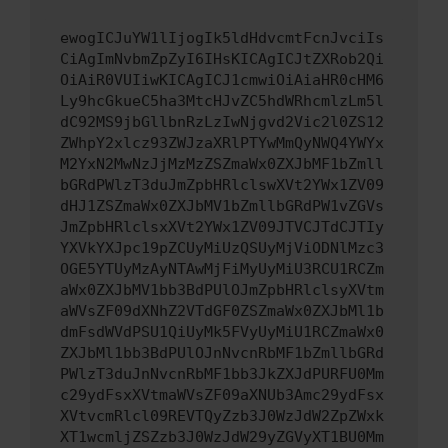
ewogICJuYW1lIjogIk5ldHdvcmtFcnJvciIs
CiAgImNvbmZpZyI6IHsKICAgICJtZXRob2Qi
OiAiR0VUIiwKICAgICJ1cmwiOiAiaHR0cHM6
Ly9hcGkueC5ha3MtcHJvZC5hdWRhcmlzLm5l
dC92MS9jbGllbnRzLzIwNjgvd2Vic2l0ZS12
ZWhpY2xlcz93ZWJzaXRlPTYwMmQyNWQ4YWYx
M2YxN2MwNzJjMzMzZSZmaWx0ZXJbMF1bZmll
bGRdPWlzT3duJmZpbHRlclswXVt2YWx1ZV09
dHJ1ZSZmaWx0ZXJbMV1bZmllbGRdPW1vZGVs
JmZpbHRlclsxXVt2YWx1ZV09JTVCJTdCJTIy
YXVkYXJpc19pZCUyMiUzQSUyMjViODNlMzc3
OGE5YTUyMzAyNTAwMjFiMyUyMiU3RCU1RCZm
aWx0ZXJbMV1bb3BdPUlOJmZpbHRlclsyXVtm
aWVsZF09dXNhZ2VTdGF0ZSZmaWx0ZXJbMl1b
dmFsdWVdPSU1QiUyMk5FVyUyMiU1RCZmaWx0
ZXJbMl1bb3BdPUlOJnNvcnRbMF1bZmllbGRd
PWlzT3duJnNvcnRbMF1bb3JkZXJdPURFU0Mm
c29ydFsxXVtmaWVsZF09aXNUb3Amc29ydFsx
XVtvcmRlcl09REVTQyZzb3J0WzJdW2ZpZWxk
XT1wcmljZSZzb3J0WzJdW29yZGVyXT1BU0Mm