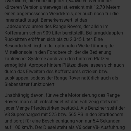
zwei Meter, die Höhe liegt bei 1,84 Meter. Wer mit der
kürzeren Version unterwegs ist, erreicht mit 12,70 Metern
einen angemessenen Wendekreis, der auch noch für die
Innenstadt taugt. Bemerkenswert ist das
Laderaumvolumen des Range Rovers, der allein im
Kofferraum schon 909 Liter bereitstellt. Bei umgeklappten
Rücksitzen eröffnen sich bis zu 2.345 Liter. Eine
Besonderheit liegt in der optionalen Weiterführung der
Mittelkonsole in den Fondbereich, der die Bedienung
zahlreicher Systeme auch von den hinteren Plätzen
ermöglicht. Apropos hintere Plätze: diese lassen sich auch
durch das Erweitern des Kofferraums erzielen bzw.
ausklappen, sodass der Range Rover natürlich auch als
Siebensitzer funktioniert.
Unabhängig davon, für welche Motorisierung des Range
Rovers man sich entscheidet ist das Fahrzeug stets mit
jeder Menge Pferdestärken bestückt. Als Benziner steht der
V8 Supercharged mit 525 bzw. 565 PS in den Startlöchern
und sorgt für eine Beschleunigung von nur 5,4 Sekunden
auf 100 km/h. Der Diesel steht als V6 oder V8- Ausführung