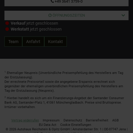
+49 3641 3759-0
ÖFFNUNGSZEITEN
Verkauf
jetzt geschlossen
Werkstatt
jetzt geschlossen
Team
Anfahrt
Kontakt
1
Ehemaliger Neupreis (Unverbindliche Preisempfehlung des Herstellers am Tag
der Erstzulassung).
Der errechnete Preisvorteil sowie die angegebene Ersparnis errechnet sich
gegenüber der ehemaligen unverbindlichen Preisempfehlung des Herstellers am
Tag der Erstzulassung (Neupreis).
2
Hierbei handelt es sich um ein Finanzierungs-Angebot der Santander Consumer
Bank AG, Santander-Platz 1, 41061 Mönchengladbach. Preise sind Bruttopreise.
Irrtümer vorbehalten.
Vertrag widerrufen
Impressum
Datenschutz
Barrierefreiheit
AGB
EU Data Act
Cookie Einstellungen
© 2026 Autohaus Reichstein & Opitz GmbH | Amsterdamer Str. 1 | DE-07747 Jena |