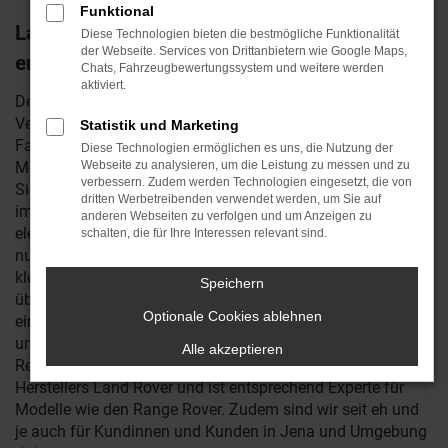
Funktional
Land Rover Range Rover Neuwagen –
Diese Technologien bieten die bestmögliche Funktionalität
der Webseite. Services von Drittanbietern wie Google Maps,
erstklassig mobil in Jena
Chats, Fahrzeugbewertungssystem und weitere werden
aktiviert.
Der Land Rover Range Rover Neuwagen vereint
Verstandsargumente und Emotionen wie kaum ein anderes
Statistik und Marketing
Fahrzeug. Auf der einen Seite stehen die hocheffizienten
Diese Technologien ermöglichen es uns, die Nutzung der
Motoren, die erstklassige Verarbeitung und die zahlreichen
Webseite zu analysieren, um die Leistung zu messen und zu
verbessern. Zudem werden Technologien eingesetzt, die von
Sicherheits- und Assistenzsysteme, die auch in Tests
dritten Werbetreibenden verwendet werden, um Sie auf
immer wieder lobend erwähnt werden. Andererseits
anderen Webseiten zu verfolgen und um Anzeigen zu
elektrisiert der Land Rover Range Rover Neuwagen nicht
schalten, die für Ihre Interessen relevant sind.
nur in Jena durch sein gefälliges Design und die vielen
kleinen Details, mit denen das Fahrzeug immer wieder
Speichern
überrascht. Wenn Sie sich für Ihre Mobilität in Jena für
Optionale Cookies ablehnen
einen Land Rover Range Rover Neuwagen entscheiden,
unterbreiten wir Ihnen gerne ein attraktives Angebot.
Alle akzeptieren
Reichstein & Opitz ist seit vielen Jahren Partner des
Herstellers Land Rover und ist entsprechend Experte für
Modelle wie den Range Rover. Zudem sind wir seit eh und
je auch für Kundinnen und Kunden in Jena und Umgebung