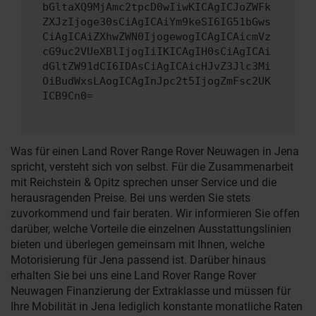
bGltaXQ9MjAmc2tpcD0wIiwKICAgICJoZWFk
ZXJzIjoge30sCiAgICAiYm9keSI6IG51bGws
CiAgICAiZXhwZWN0IjogewogICAgICAicmVz
cG9uc2VUeXBlIjogIiIKICAgIH0sCiAgICAi
dGltZW91dCI6IDAsCiAgICAicHJvZ3Jlc3Mi
OiBudWxsLAogICAgInJpc2t5IjogZmFsc2UK
ICB9Cn0=
Was für einen Land Rover Range Rover Neuwagen in Jena
spricht, versteht sich von selbst. Für die Zusammenarbeit
mit Reichstein & Opitz sprechen unser Service und die
herausragenden Preise. Bei uns werden Sie stets
zuvorkommend und fair beraten. Wir informieren Sie offen
darüber, welche Vorteile die einzelnen Ausstattungslinien
bieten und überlegen gemeinsam mit Ihnen, welche
Motorisierung für Jena passend ist. Darüber hinaus
erhalten Sie bei uns eine Land Rover Range Rover
Neuwagen Finanzierung der Extraklasse und müssen für
Ihre Mobilität in Jena lediglich konstante monatliche Raten