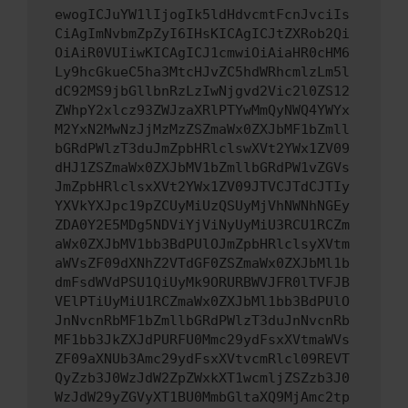
ewogICJuYW1lIjogIk5ldHdvcmtFcnJvciIs
CiAgImNvbmZpZyI6IHsKICAgICJtZXRob2Qi
OiAiR0VUIiwKICAgICJ1cmwiOiAiaHR0cHM6
Ly9hcGkueC5ha3MtcHJvZC5hdWRhcmlzLm5l
dC92MS9jbGllbnRzLzIwNjgvd2Vic2l0ZS12
ZWhpY2xlcz93ZWJzaXRlPTYwMmQyNWQ4YWYx
M2YxN2MwNzJjMzMzZSZmaWx0ZXJbMF1bZmll
bGRdPWlzT3duJmZpbHRlclswXVt2YWx1ZV09
dHJ1ZSZmaWx0ZXJbMV1bZmllbGRdPW1vZGVs
JmZpbHRlclsxXVt2YWx1ZV09JTVCJTdCJTIy
YXVkYXJpc19pZCUyMiUzQSUyMjVhNWNhNGEy
ZDA0Y2E5MDg5NDViYjViNyUyMiU3RCU1RCZm
aWx0ZXJbMV1bb3BdPUlOJmZpbHRlclsyXVtm
aWVsZF09dXNhZ2VTdGF0ZSZmaWx0ZXJbMl1b
dmFsdWVdPSU1QiUyMk9ORURBWVJFR0lTVFJB
VElPTiUyMiU1RCZmaWx0ZXJbMl1bb3BdPUlO
JnNvcnRbMF1bZmllbGRdPWlzT3duJnNvcnRb
MF1bb3JkZXJdPURFU0Mmc29ydFsxXVtmaWVs
ZF09aXNUb3Amc29ydFsxXVtvcmRlcl09REVT
QyZzb3J0WzJdW2ZpZWxkXT1wcmljZSZzb3J0
WzJdW29yZGVyXT1BU0MmbGltaXQ9MjAmc2tp