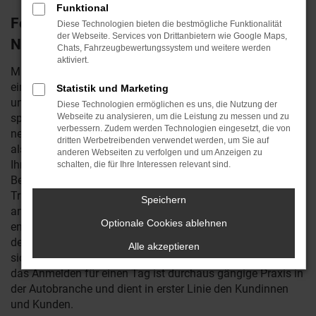
Funktional
Ford Transit Tageszulassung in Jena –
Diese Technologien bieten die bestmögliche Funktionalität
der Webseite. Services von Drittanbietern wie Google Maps,
Neuwagen zum Schnäppchenpreis
Chats, Fahrzeugbewertungssystem und weitere werden
aktiviert.
Mit einer Ford Transit Tageszulassung in Jena sind Sie in
einem Neuwagen zum deutlich günstigeren Preis
Statistik und Marketing
unterwegs. Was Sie dafür tun müssen? Nichts, außer die
Diese Technologien ermöglichen es uns, die Nutzung der
spannenden Angebot bei Reichstein & Opitz ins Visier zu
Webseite zu analysieren, um die Leistung zu messen und zu
verbessern. Zudem werden Technologien eingesetzt, die von
nehmen. Wir bieten Ihnen eine ganze Reihe an Fahrzeugen
dritten Werbetreibenden verwendet werden, um Sie auf
als Ford Transit Tageszulassung und sorgen dafür, dass
anderen Webseiten zu verfolgen und um Anzeigen zu
Ihre Mobilität in Jena zum Schnäppchenpreis erfolgt. Die
schalten, die für Ihre Interessen relevant sind.
Besonderheit unserer Angebot liegt darin, dass jede Ford
Transit Tageszulassung für genau einen Tag in Jena oder
Speichern
anderswo zugelassen wurde. Durch diese Vorgehensweise
Optionale Cookies ablehnen
entfallen die sonst recht engen Preisvorgaben von Seiten
des Automobilherstellers und das die Fahrzeuge lassen
Alle akzeptieren
sich mit frei wählbaren Rabatten versehen. Wohlgemerkt:
das Anmelden für einen Tag ist durchaus gängige Praxis in
der Autobranche und dient in erster Linie den Kundinnen
und Kunden.