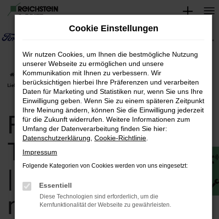
Zum
Hauptinhalt
Cookie Einstellungen
springen
Wir nutzen Cookies, um Ihnen die bestmögliche Nutzung
unserer Webseite zu ermöglichen und unsere
Kommunikation mit Ihnen zu verbessern. Wir
Startseite
Jena
Ford
Ford Transit
Ford Transit Tageszulassungen |
berücksichtigen hierbei Ihre Präferenzen und verarbeiten
Lieferservice nach Jena
Daten für Marketing und Statistiken nur, wenn Sie uns Ihre
Einwilligung geben. Wenn Sie zu einem späteren Zeitpunkt
Ihre Meinung ändern, können Sie die Einwilligung jederzeit
Ford Transit
für die Zukunft widerrufen. Weitere Informationen zum
Umfang der Datenverarbeitung finden Sie hier:
Datenschutzerklärung
,
Cookie-Richtlinie
.
Tageszulassungen
Impressum
Folgende Kategorien von Cookies werden von uns eingesetzt:
| Lieferservice
Essentiell
nach Jena
Diese Technologien sind erforderlich, um die
Kernfunktionalität der Webseite zu gewährleisten.