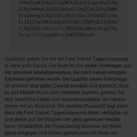
cD0wIiwKICAgICJoZWFkZXJzIjoge30sCiAg
ICAiYm9keSI6IG51bGwsCiAgICAiZXhwZWN0
IjogewogICAgICAicmVzcG9uc2VUeXBlIjog
IiIKICAgIH0sCiAgICAidGltZW91dCI6IDAs
CiAgICAicHJvZ3Jlc3MiOiBudWxsLAogICAg
InJpc2t5IjogZmFsc2UKICB9Cn0=
Qualitativ gehen Sie mit der Ford Transit Tageszulassung
in Jena aufs Ganze. Die Rede ist von einem Neuwagen aus
der aktuellen Modellgeneration, der noch keinen einzigen
Kilometer gefahren wurde. Die Qualität dieses Fahrzeugs
ist ohnehin über jeden Zweifel erhaben und dadurch, dass
es das Modell frisch vom Hersteller stammt, gönnen Sie
sich sämtliche Extras und Assistenzsysteme, die nahezu
immer mit an Bord sind. Ein weiterer Pluspunkt liegt darin,
dass die Ford Transit Tageszulassung direkt verfügbar ist
und gleich auf die Straßen von Jena gesteuert werden
kann. Hinsichtlich der Finanzierung kommen wir Ihnen
gerne entgegen und finden gemeinsam mit Ihnen ein