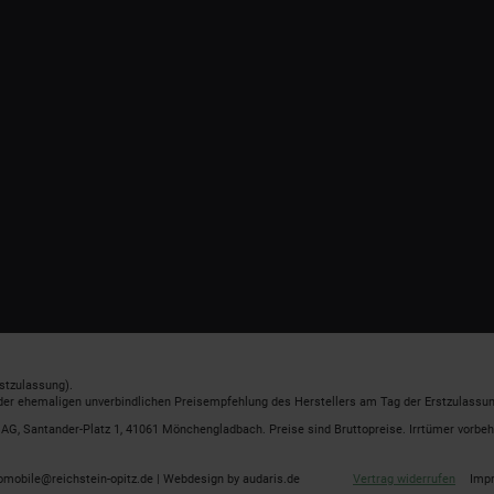
stzulassung).
 der ehemaligen unverbindlichen Preisempfehlung des Herstellers am Tag der Erstzulassun
G, Santander-Platz 1, 41061 Mönchengladbach. Preise sind Bruttopreise. Irrtümer vorbeh
omobile@reichstein-opitz.de |
Webdesign by audaris.de
Vertrag widerrufen
Imp