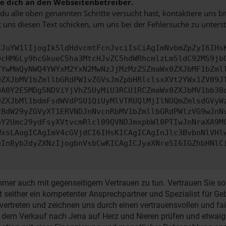
 dich an den Webseitenbetreiber.
u alle oben genannten Schritte versucht hast, kontaktiere uns 
 uns diesen Text schicken, um uns bei der Fehlersuche zu unterst
CJuYW1lIjogIk5ldHdvcmtFcnJvciIsCiAgImNvbmZpZyI6IHs
0cHM6Ly9hcGkueC5ha3MtcHJvZC5hdWRhcmlzLm5ldC92MS9jb
TYwMmQyNWQ4YWYxM2YxN2MwNzJjMzMzZSZmaWx0ZXJbMF1bZml
0ZXJbMV1bZmllbGRdPW1vZGVsJmZpbHRlclsxXVt2YWx1ZV09J
DA0Y2E5MDg5NDViYjVhZSUyMiU3RCU1RCZmaWx0ZXJbMV1bb3B
0ZXJbMl1bdmFsdWVdPSU1QiUyMlVTRUQlMjIlNUQmZmlsdGVyW
zBdW29yZGVyXT1ERVNDJnNvcnRbMV1bZmllbGRdPWlzVG9wJnN
pY2Umc29ydFsyXVtvcmRlcl09QVNDJmxpbWl0PTIwJnNraXA9M
WxsLAogICAgImV4cGVjdCI6IHsKICAgICAgInJlc3BvbnNlVHl
gInByb2dyZXNzIjogbnVsbCwKICAgICJyaXNreSI6IGZhbHNlC
er auch mit gegenseitigem Vertrauen zu tun. Vertrauen Sie sowo
st seither ein kompetenter Ansprechpartner und Spezialist für 
a vertreten und zeichnen uns durch einen vertrauensvollen und
r dem Verkauf nach Jena auf Herz und Nieren prüfen und etwai