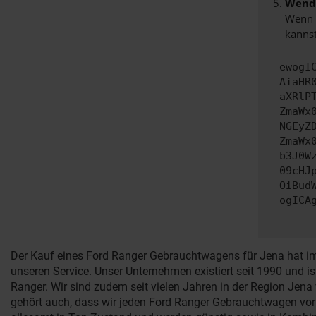
Wende
Wenn d
kannst
ewogI
AiaHR
aXRlP
ZmaWx
NGEyZ
ZmaWx
b3J0W
09cHJ
OiBud
ogICA
Der Kauf eines Ford Ranger Gebrauchtwagens für Jena hat imm
unseren Service. Unser Unternehmen existiert seit 1990 und i
Ranger. Wir sind zudem seit vielen Jahren in der Region Jen
gehört auch, dass wir jeden Ford Ranger Gebrauchtwagen vo