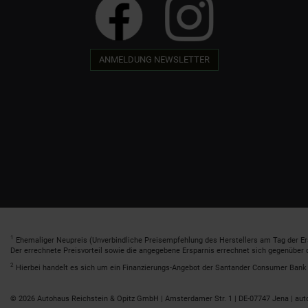
ANMELDUNG NEWSLETTER
1
Ehemaliger Neupreis (Unverbindliche Preisempfehlung des Herstellers am Tag der Er
Der errechnete Preisvorteil sowie die angegebene Ersparnis errechnet sich gegenüber
2
Hierbei handelt es sich um ein Finanzierungs-Angebot der Santander Consumer Bank A
© 2026 Autohaus Reichstein & Opitz GmbH | Amsterdamer Str. 1 | DE-07747 Jena | aut