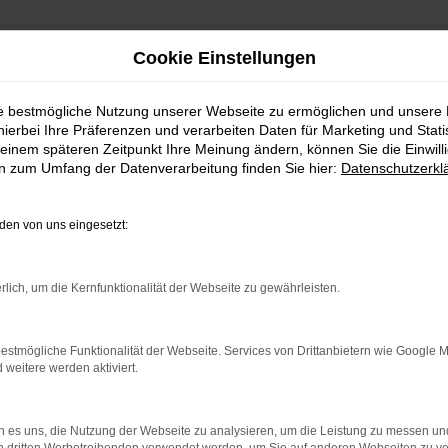
Cookie Einstellungen
ie bestmögliche Nutzung unserer Webseite zu ermöglichen und unsere
hierbei Ihre Präferenzen und verarbeiten Daten für Marketing und Stati
einem späteren Zeitpunkt Ihre Meinung ändern, können Sie die Einwillig
en zum Umfang der Datenverarbeitung finden Sie hier:
Datenschutzerkl
 nach Jena
en von uns eingesetzt:
chtwagen | Lieferse
rlich, um die Kernfunktionalität der Webseite zu gewährleisten.
cht bald im Ford Ranger Gebrauchtwag
estmögliche Funktionalität der Webseite. Services von Drittanbietern wie Google 
eitere werden aktiviert.
gen in Jena nichts verkehrt macht. Die Fahrzeuge des Herstelle
reue und pannenfreie Dienste. Für Jena ist ein Ford Ranger Geb
 es uns, die Nutzung der Webseite zu analysieren, um die Leistung zu messen u
r Fahrten auf Autobahn und Landstraße geschaffen wurde. Unte