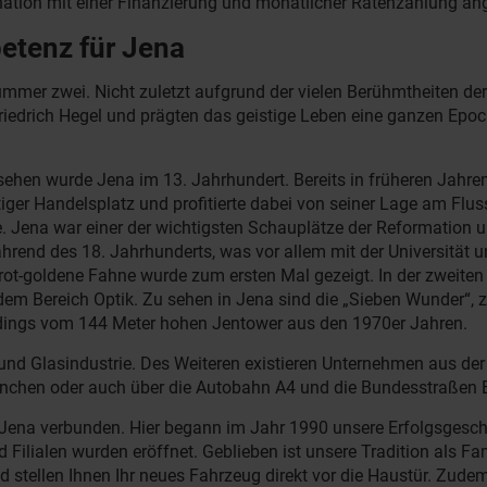
ation mit einer Finanzierung und monatlicher Ratenzahlung an
etenz für Jena
mer zwei. Nicht zuletzt aufgrund der vielen Berühmtheiten der 
 Friedrich Hegel und prägten das geistige Leben eine ganzen Epoc
hen wurde Jena im 13. Jahrhundert. Bereits in früheren Jahren 
iger Handelsplatz und profitierte dabei von seiner Lage am Fluss
 Jena war einer der wichtigsten Schauplätze der Reformation u
hrend des 18. Jahrhunderts, was vor allem mit der Universität u
t-goldene Fahne wurde zum ersten Mal gezeigt. In der zweiten
dem Bereich Optik. Zu sehen in Jena sind die „Sieben Wunder“, z
erdings vom 144 Meter hohen Jentower aus den 1970er Jahren.
k- und Glasindustrie. Des Weiteren existieren Unternehmen aus d
München oder auch über die Autobahn A4 und die Bundesstraßen 
dt Jena verbunden. Hier begann im Jahr 1990 unsere Erfolgsgesch
ilialen wurden eröffnet. Geblieben ist unsere Tradition als Fa
stellen Ihnen Ihr neues Fahrzeug direkt vor die Haustür. Zudem