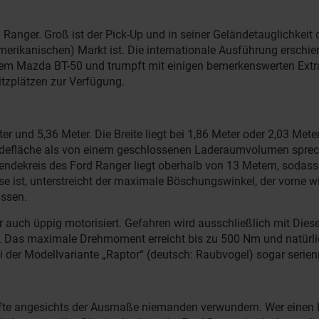
 Ranger. Groß ist der Pick-Up und in seiner Geländetauglichkei
merikanischen) Markt ist. Die internationale Ausführung erschien
t dem Mazda BT-50 und trumpft mit einigen bemerkenswerten Extr
tzplätzen zur Verfügung.
und 5,36 Meter. Die Breite liegt bei 1,86 Meter oder 2,03 Meter
adefläche als von einem geschlossenen Laderaumvolumen sprechen
ndekreis des Ford Ranger liegt oberhalb von 13 Metern, sodass 
st, unterstreicht der maximale Böschungswinkel, der vorne wie 
assen.
er auch üppig motorisiert. Gefahren wird ausschließlich mit Die
. Das maximale Drehmoment erreicht bis zu 500 Nm und natürlic
 der Modellvariante „Raptor“ (deutsch: Raubvogel) sogar serien
rfte angesichts der Ausmaße niemanden verwundern. Wer einen K