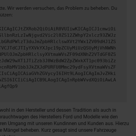
bitte. Wir werden versuchen, das Problem zu beheben. Du
ützen:
KICAgICJtZXRob2QiOiAiR0VUIiwKICAgICJ1cmwiOi
GllbnRzLzIwNjgvd2Vic2l0ZS12ZWhpY2xlcz93ZWJz
lbGRdPWlzT3duJmZpbHRlclswXVt2YWx1ZV09dHJ1ZS
TVCJTdCJTIyYXVkYXJpc19pZCUyMiUzQSUyMjVhNWNh
dPUlOJmZpbHRlclsyXVtmaWVsZF09dXNhZ2VTdGF0ZS
zJdW29wXT1JTiZzb3J0WzBdW2ZpZWxkXT1pc093biZz
vcnRbMV1bb3JkZXJdPURFU0Mmc29ydFsyXVtmaWVsZF
CIsCiAgICAiaGVhZGVycyI6IHt9LAogICAgImJvZHki
wZSI6ICIiCiAgICB9LAogICAgInRpbWVvdXQiOiAwLA
iAgfQp9
hl in den Hersteller und dessen Tradition als auch in
Gebrauchtwagen des Herstellers Ford und Modelle wie den
 fairen Umgang mit unseren Kundinnen und Kunden aus. Hierzu
ge Mängel beheben. Kurz gesagt sind unsere Fahrzeuge