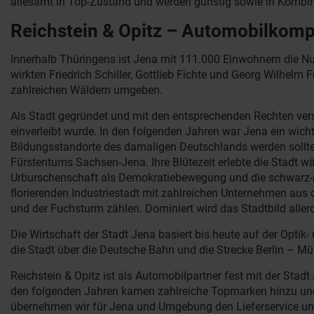
allesamt in Top-Zustand und werden günstig sowie in Kombin
Reichstein & Opitz – Automobilkomp
Innerhalb Thüringens ist Jena mit 111.000 Einwohnern die Num
wirkten Friedrich Schiller, Gottlieb Fichte und Georg Wilhelm
zahlreichen Wäldern umgeben.
Als Stadt gegründet und mit den entsprechenden Rechten verse
einverleibt wurde. In den folgenden Jahren war Jena ein wicht
Bildungsstandorte des damaligen Deutschlands werden sollte.
Fürstentums Sachsen-Jena. Ihre Blütezeit erlebte die Stadt wä
Urburschenschaft als Demokratiebewegung und die schwarz-ro
florierenden Industriestadt mit zahlreichen Unternehmen aus 
und der Fuchsturm zählen. Dominiert wird das Stadtbild all
Die Wirtschaft der Stadt Jena basiert bis heute auf der Opti
die Stadt über die Deutsche Bahn und die Strecke Berlin – 
Reichstein & Opitz ist als Automobilpartner fest mit der Sta
den folgenden Jahren kamen zahlreiche Topmarken hinzu und F
übernehmen wir für Jena und Umgebung den Lieferservice und 