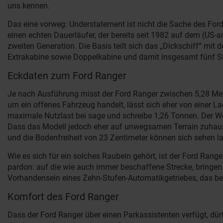
uns kennen.
Das eine vorweg: Understatement ist nicht die Sache des Ford
einen echten Dauerläufer, der bereits seit 1982 auf dem (US-a
zweiten Generation. Die Basis teilt sich das „Dickschiff“ mi
Extrakabine sowie Doppelkabine und damit insgesamt fünf Si
Eckdaten zum Ford Ranger
Je nach Ausführung misst der Ford Ranger zwischen 5,28 Meter 
um ein offenes Fahrzeug handelt, lässt sich eher von einer L
maximale Nutzlast bei sage und schreibe 1,26 Tonnen. Der We
Dass das Modell jedoch eher auf unwegsamen Terrain zuhause i
und die Bodenfreiheit von 23 Zentimeter können sich sehen l
Wie es sich für ein solches Raubein gehört, ist der Ford Rang
pardon: auf die wie auch immer beschaffene Strecke, bringen
Vorhandensein eines Zehn-Stufen-Automatikgetriebes, das bei
Komfort des Ford Ranger
Dass der Ford Ranger über einen Parkassistenten verfügt, dü