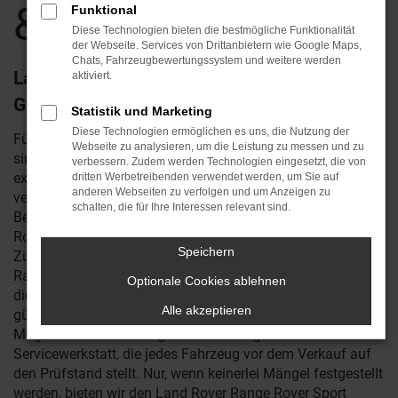
& Opitz
Funktional
Diese Technologien bieten die bestmögliche Funktionalität
der Webseite. Services von Drittanbietern wie Google Maps,
Chats, Fahrzeugbewertungssystem und weitere werden
Land Rover Range Rover Sport
aktiviert.
Gebrauchtwagen – top in Preis und Qualität
Statistik und Marketing
Diese Technologien ermöglichen es uns, die Nutzung der
Für einen Land Rover Range Rover Sport Gebrauchtwagen
Webseite zu analysieren, um die Leistung zu messen und zu
sind wir gerne Ihr Ansprechpartner. Reichstein & Opitz
verbessern. Zudem werden Technologien eingesetzt, die von
existiert bereits seit 1990 und arbeitet seit vielen Jahren
dritten Werbetreibenden verwendet werden, um Sie auf
anderen Webseiten zu verfolgen und um Anzeigen zu
vertrauensvoll mit dem Hersteller Land Rover zusammen.
schalten, die für Ihre Interessen relevant sind.
Bei uns erhalten Sie seit eh und je auch Land Rover Range
Rover Sport Gebrauchtwagen, die allesamt in erstklassigem
Speichern
Zustand sind. Gerne beraten wir Sie zu Ihrem Land Rover
Range Rover Sport Gebrauchtwagen und erläutern Ihnen
Optionale Cookies ablehnen
die Vorteile der einzelnen Baujahre. Die Preise sind überaus
Alle akzeptieren
günstig, alldieweil wir Ihnen eine Garantie einräumen.
Möglich wird dies in enger Abstimmung mit unserer
Servicewerkstatt, die jedes Fahrzeug vor dem Verkauf auf
den Prüfstand stellt. Nur, wenn keinerlei Mängel festgestellt
werden, bieten wir den Land Rover Range Rover Sport