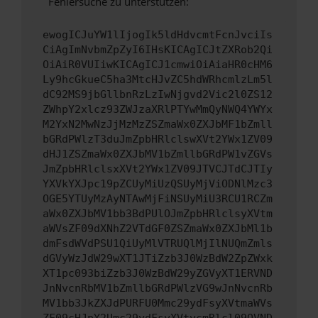
Fehlersuche zu unterstützen:
ewogICJuYW1lIjogIk5ldHdvcmtFcnJvciIs
CiAgImNvbmZpZyI6IHsKICAgICJtZXRob2Qi
OiAiR0VUIiwKICAgICJ1cmwiOiAiaHR0cHM6
Ly9hcGkueC5ha3MtcHJvZC5hdWRhcmlzLm5l
dC92MS9jbGllbnRzLzIwNjgvd2Vic2l0ZS12
ZWhpY2xlcz93ZWJzaXRlPTYwMmQyNWQ4YWYx
M2YxN2MwNzJjMzMzZSZmaWx0ZXJbMF1bZmll
bGRdPWlzT3duJmZpbHRlclswXVt2YWx1ZV09
dHJ1ZSZmaWx0ZXJbMV1bZmllbGRdPW1vZGVs
JmZpbHRlclsxXVt2YWx1ZV09JTVCJTdCJTIy
YXVkYXJpc19pZCUyMiUzQSUyMjViODNlMzc3
OGE5YTUyMzAyNTAwMjFiNSUyMiU3RCU1RCZm
aWx0ZXJbMV1bb3BdPUlOJmZpbHRlclsyXVtm
aWVsZF09dXNhZ2VTdGF0ZSZmaWx0ZXJbMl1b
dmFsdWVdPSU1QiUyMlVTRUQlMjIlNUQmZmls
dGVyWzJdW29wXT1JTiZzb3J0WzBdW2ZpZWxk
XT1pc093biZzb3J0WzBdW29yZGVyXT1ERVND
JnNvcnRbMV1bZmllbGRdPWlzVG9wJnNvcnRb
MV1bb3JkZXJdPURFU0Mmc29ydFsyXVtmaWVs