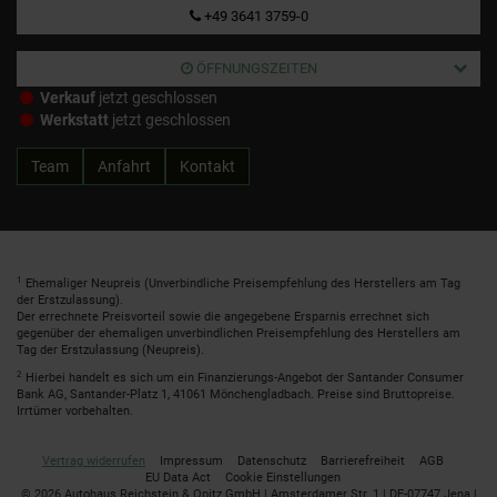
+49 3641 3759-0
ÖFFNUNGSZEITEN
Verkauf
jetzt geschlossen
Werkstatt
jetzt geschlossen
Team
Anfahrt
Kontakt
1
Ehemaliger Neupreis (Unverbindliche Preisempfehlung des Herstellers am Tag
der Erstzulassung).
Der errechnete Preisvorteil sowie die angegebene Ersparnis errechnet sich
gegenüber der ehemaligen unverbindlichen Preisempfehlung des Herstellers am
Tag der Erstzulassung (Neupreis).
2
Hierbei handelt es sich um ein Finanzierungs-Angebot der Santander Consumer
Bank AG, Santander-Platz 1, 41061 Mönchengladbach. Preise sind Bruttopreise.
Irrtümer vorbehalten.
Vertrag widerrufen
Impressum
Datenschutz
Barrierefreiheit
AGB
EU Data Act
Cookie Einstellungen
© 2026 Autohaus Reichstein & Opitz GmbH | Amsterdamer Str. 1 | DE-07747 Jena |