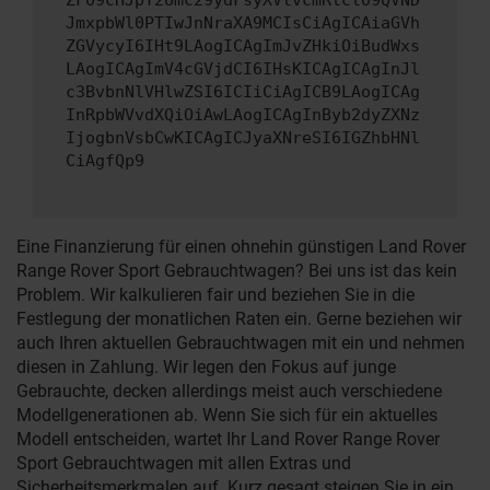
ZF09cHJpY2Umc29ydFsyXVtvcmRlcl09QVND
JmxpbWl0PTIwJnNraXA9MCIsCiAgICAiaGVh
ZGVycyI6IHt9LAogICAgImJvZHkiOiBudWxs
LAogICAgImV4cGVjdCI6IHsKICAgICAgInJl
c3BvbnNlVHlwZSI6ICIiCiAgICB9LAogICAg
InRpbWVvdXQiOiAwLAogICAgInByb2dyZXNz
IjogbnVsbCwKICAgICJyaXNreSI6IGZhbHNl
CiAgfQp9
Eine Finanzierung für einen ohnehin günstigen Land Rover
Range Rover Sport Gebrauchtwagen? Bei uns ist das kein
Problem. Wir kalkulieren fair und beziehen Sie in die
Festlegung der monatlichen Raten ein. Gerne beziehen wir
auch Ihren aktuellen Gebrauchtwagen mit ein und nehmen
diesen in Zahlung. Wir legen den Fokus auf junge
Gebrauchte, decken allerdings meist auch verschiedene
Modellgenerationen ab. Wenn Sie sich für ein aktuelles
Modell entscheiden, wartet Ihr Land Rover Range Rover
Sport Gebrauchtwagen mit allen Extras und
Sicherheitsmerkmalen auf. Kurz gesagt steigen Sie in ein