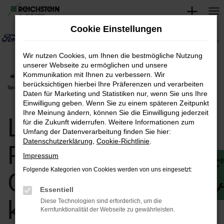
Zum
Hauptinhalt
Cookie Einstellungen
springen
Wir nutzen Cookies, um Ihnen die bestmögliche Nutzung
unserer Webseite zu ermöglichen und unsere
Kommunikation mit Ihnen zu verbessern. Wir
Startseite
Land Rover
Land Rover Range Rover Sport
Land Rover Range Rover
berücksichtigen hierbei Ihre Präferenzen und verarbeiten
Sport Gebrauchtwagen kaufen Reichstein & Opitz
Daten für Marketing und Statistiken nur, wenn Sie uns Ihre
Einwilligung geben. Wenn Sie zu einem späteren Zeitpunkt
Ihre Meinung ändern, können Sie die Einwilligung jederzeit
Land Rover Range
für die Zukunft widerrufen. Weitere Informationen zum
Umfang der Datenverarbeitung finden Sie hier:
Datenschutzerklärung
,
Cookie-Richtlinie
.
Rover Sport
Impressum
Folgende Kategorien von Cookies werden von uns eingesetzt:
Gebrauchtwagen
Essentiell
kaufen Reichstein
Diese Technologien sind erforderlich, um die
Kernfunktionalität der Webseite zu gewährleisten.