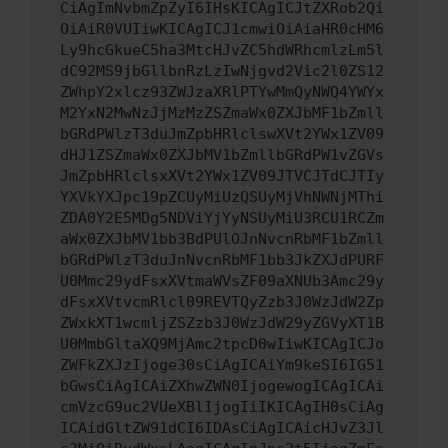
CiAgImNvbmZpZyI6IHsKICAgICJtZXRob2Qi
OiAiR0VUIiwKICAgICJ1cmwiOiAiaHR0cHM6
Ly9hcGkueC5ha3MtcHJvZC5hdWRhcmlzLm5l
dC92MS9jbGllbnRzLzIwNjgvd2Vic2l0ZS12
ZWhpY2xlcz93ZWJzaXRlPTYwMmQyNWQ4YWYx
M2YxN2MwNzJjMzMzZSZmaWx0ZXJbMF1bZmll
bGRdPWlzT3duJmZpbHRlclswXVt2YWx1ZV09
dHJ1ZSZmaWx0ZXJbMV1bZmllbGRdPW1vZGVs
JmZpbHRlclsxXVt2YWx1ZV09JTVCJTdCJTIy
YXVkYXJpc19pZCUyMiUzQSUyMjVhNWNjMThi
ZDA0Y2E5MDg5NDViYjYyNSUyMiU3RCU1RCZm
aWx0ZXJbMV1bb3BdPUlOJnNvcnRbMF1bZmll
bGRdPWlzT3duJnNvcnRbMF1bb3JkZXJdPURF
U0Mmc29ydFsxXVtmaWVsZF09aXNUb3Amc29y
dFsxXVtvcmRlcl09REVTQyZzb3J0WzJdW2Zp
ZWxkXT1wcmljZSZzb3J0WzJdW29yZGVyXT1B
U0MmbGltaXQ9MjAmc2tpcD0wIiwKICAgICJo
ZWFkZXJzIjoge30sCiAgICAiYm9keSI6IG51
bGwsCiAgICAiZXhwZWN0IjogewogICAgICAi
cmVzcG9uc2VUeXBlIjogIiIKICAgIH0sCiAg
ICAidGltZW91dCI6IDAsCiAgICAicHJvZ3Jl