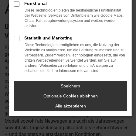
Apolda
Funktional
Diese Technologien bieten die bestmögliche Funktionalität
der Webseite. Services von Drittanbietern wie Google Maps,
Chats, Fahrzeugbewertungssystem und weitere werden
Unterwegs in Apolda – warum nicht im
aktiviert.
Volvo XC60?
Statistik und Marketing
Diese Technologien ermöglichen es uns, die Nutzung der
Bestimmt haben Sie schon viel über den Volvo XC60
Webseite zu analysieren, um die Leistung zu messen und zu
gelesen oder eines der Fahrzeuge auf den Straßen von
verbessern. Zudem werden Technologien eingesetzt, die von
Apolda gesehen. Wir von Reichstein & Opitz sind
dritten Werbetreibenden verwendet werden, um Sie auf
anderen Webseiten zu verfolgen und um Anzeigen zu
ausgewiesene Fachleute für Volvo und verkaufen
schalten, die für Ihre Interessen relevant sind.
naturgemäß eine Reihe von XC60 auch in Apolda. In
puncto Qualität hat das Fahrzeug schnell die Kritiker und
Speichern
Fans begeistert. Kaum ein anderer Hersteller legt solchen
Wert auf eine saubere Verarbeitung und wartet zudem mit
Optionale Cookies ablehnen
so spannenden Ausstattungsmerkmalen auf. Kurz gesagt
Alle akzeptieren
ist der Volvo XC60 ein echter Star und wie geschaffen für
Ihre Mobilität in Apolda und Umgebung. Wir bieten dieses
Modell sowohl als Neuwagen als auch als Jahreswagen,
sowohl als Tageszulassung als auch als Gebrauchtwagen
– und das stets zu erstklassigen Konditionen.