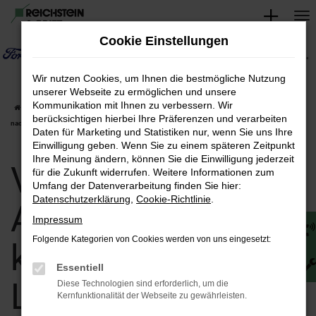
Zum
Hauptinhalt
Cookie Einstellungen
springen
Wir nutzen Cookies, um Ihnen die bestmögliche Nutzung
unserer Webseite zu ermöglichen und unsere
Kommunikation mit Ihnen zu verbessern. Wir
Startseite
Apolda
Volvo
Volvo XC60 in Apolda günstig kaufen | Lieferservice
berücksichtigen hierbei Ihre Präferenzen und verarbeiten
nach Apolda
Daten für Marketing und Statistiken nur, wenn Sie uns Ihre
Einwilligung geben. Wenn Sie zu einem späteren Zeitpunkt
Ihre Meinung ändern, können Sie die Einwilligung jederzeit
Volvo XC60 in
für die Zukunft widerrufen. Weitere Informationen zum
Umfang der Datenverarbeitung finden Sie hier:
Datenschutzerklärung
,
Cookie-Richtlinie
.
Apolda günstig
Impressum
Folgende Kategorien von Cookies werden von uns eingesetzt:
kaufen |
Essentiell
Lieferservice nach
Diese Technologien sind erforderlich, um die
Kernfunktionalität der Webseite zu gewährleisten.