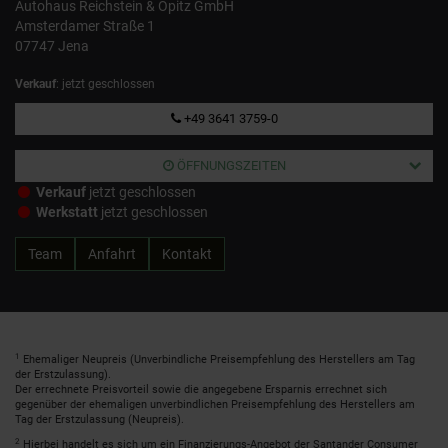
Autohaus Reichstein & Opitz GmbH
Amsterdamer Straße 1
07747 Jena
Verkauf
: jetzt geschlossen
+49 3641 3759-0
ÖFFNUNGSZEITEN
Verkauf
jetzt geschlossen
Werkstatt
jetzt geschlossen
Team
Anfahrt
Kontakt
1
Ehemaliger Neupreis (Unverbindliche Preisempfehlung des Herstellers am Tag
der Erstzulassung).
Der errechnete Preisvorteil sowie die angegebene Ersparnis errechnet sich
gegenüber der ehemaligen unverbindlichen Preisempfehlung des Herstellers am
Tag der Erstzulassung (Neupreis).
2
Hierbei handelt es sich um ein Finanzierungs-Angebot der Santander Consumer