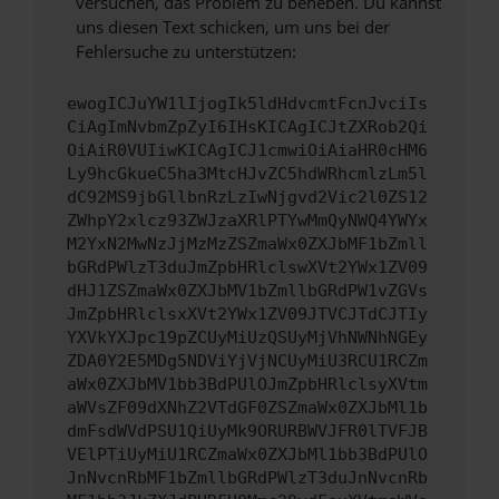
versuchen, das Problem zu beheben. Du kannst
uns diesen Text schicken, um uns bei der
Fehlersuche zu unterstützen:
ewogICJuYW1lIjogIk5ldHdvcmtFcnJvciIs
CiAgImNvbmZpZyI6IHsKICAgICJtZXRob2Qi
OiAiR0VUIiwKICAgICJ1cmwiOiAiaHR0cHM6
Ly9hcGkueC5ha3MtcHJvZC5hdWRhcmlzLm5l
dC92MS9jbGllbnRzLzIwNjgvd2Vic2l0ZS12
ZWhpY2xlcz93ZWJzaXRlPTYwMmQyNWQ4YWYx
M2YxN2MwNzJjMzMzZSZmaWx0ZXJbMF1bZmll
bGRdPWlzT3duJmZpbHRlclswXVt2YWx1ZV09
dHJ1ZSZmaWx0ZXJbMV1bZmllbGRdPW1vZGVs
JmZpbHRlclsxXVt2YWx1ZV09JTVCJTdCJTIy
YXVkYXJpc19pZCUyMiUzQSUyMjVhNWNhNGEy
ZDA0Y2E5MDg5NDViYjVjNCUyMiU3RCU1RCZm
aWx0ZXJbMV1bb3BdPUlOJmZpbHRlclsyXVtm
aWVsZF09dXNhZ2VTdGF0ZSZmaWx0ZXJbMl1b
dmFsdWVdPSU1QiUyMk9ORURBWVJFR0lTVFJB
VElPTiUyMiU1RCZmaWx0ZXJbMl1bb3BdPUlO
JnNvcnRbMF1bZmllbGRdPWlzT3duJnNvcnRb