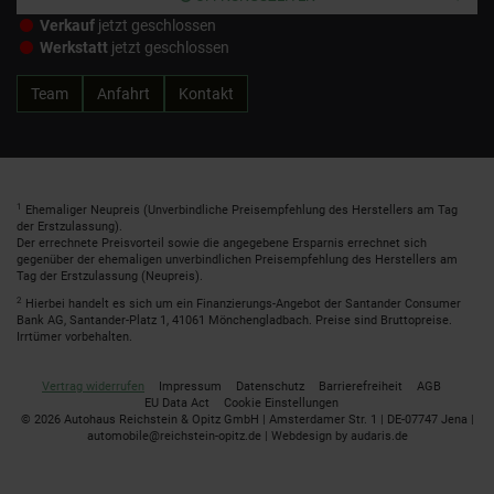
Verkauf
jetzt geschlossen
Werkstatt
jetzt geschlossen
Team
Anfahrt
Kontakt
1
Ehemaliger Neupreis (Unverbindliche Preisempfehlung des Herstellers am Tag
der Erstzulassung).
Der errechnete Preisvorteil sowie die angegebene Ersparnis errechnet sich
gegenüber der ehemaligen unverbindlichen Preisempfehlung des Herstellers am
Tag der Erstzulassung (Neupreis).
2
Hierbei handelt es sich um ein Finanzierungs-Angebot der Santander Consumer
Bank AG, Santander-Platz 1, 41061 Mönchengladbach. Preise sind Bruttopreise.
Irrtümer vorbehalten.
Vertrag widerrufen
Impressum
Datenschutz
Barrierefreiheit
AGB
EU Data Act
Cookie Einstellungen
© 2026 Autohaus Reichstein & Opitz GmbH | Amsterdamer Str. 1 | DE-07747 Jena |
automobile@reichstein-opitz.de |
Webdesign by audaris.de