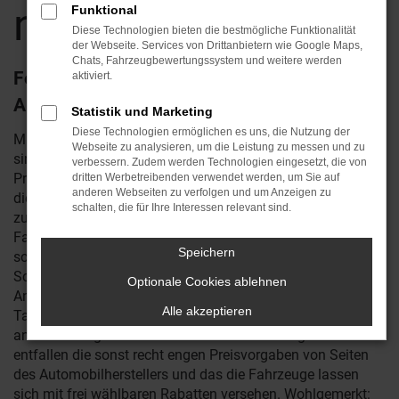
nach Apolda
Funktional
Diese Technologien bieten die bestmögliche Funktionalität
der Webseite. Services von Drittanbietern wie Google Maps,
Chats, Fahrzeugbewertungssystem und weitere werden
Ford Transit Courier Tageszulassung in
aktiviert.
Apolda – Neuwagen zum Schnäppchenpreis
Statistik und Marketing
Diese Technologien ermöglichen es uns, die Nutzung der
Mit einer Ford Transit Courier Tageszulassung in Apolda
Webseite zu analysieren, um die Leistung zu messen und zu
sind Sie in einem Neuwagen zum deutlich günstigeren
verbessern. Zudem werden Technologien eingesetzt, die von
Preis unterwegs. Was Sie dafür tun müssen? Nichts, außer
dritten Werbetreibenden verwendet werden, um Sie auf
anderen Webseiten zu verfolgen und um Anzeigen zu
die spannenden Angebot bei Reichstein & Opitz ins Visier
schalten, die für Ihre Interessen relevant sind.
zu nehmen. Wir bieten Ihnen eine ganze Reihe an
Fahrzeugen als Ford Transit Courier Tageszulassung und
Speichern
sorgen dafür, dass Ihre Mobilität in Apolda zum
Schnäppchenpreis erfolgt. Die Besonderheit unserer
Optionale Cookies ablehnen
Angebot liegt darin, dass jede Ford Transit Courier
Alle akzeptieren
Tageszulassung für genau einen Tag in Apolda oder
anderswo zugelassen wurde. Durch diese Vorgehensweise
entfallen die sonst recht engen Preisvorgaben von Seiten
des Automobilherstellers und das die Fahrzeuge lassen
sich mit frei wählbaren Rabatten versehen. Wohlgemerkt: