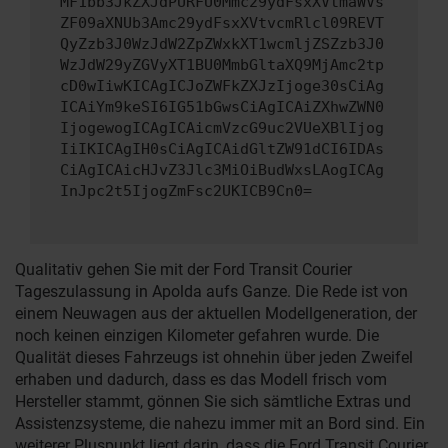
MF1bb3JkZXJdPURFU0Mmc29ydFsxXVtmaWVs
ZF09aXNUb3Amc29ydFsxXVtvcmRlcl09REVT
QyZzb3J0WzJdW2ZpZWxkXT1wcmljZSZzb3J0
WzJdW29yZGVyXT1BU0MmbGltaXQ9MjAmc2tp
cD0wIiwKICAgICJoZWFkZXJzIjoge30sCiAg
ICAiYm9keSI6IG51bGwsCiAgICAiZXhwZWN0
IjogewogICAgICAicmVzcG9uc2VUeXBlIjog
IiIKICAgIH0sCiAgICAidGltZW91dCI6IDAs
CiAgICAicHJvZ3Jlc3MiOiBudWxsLAogICAg
InJpc2t5IjogZmFsc2UKICB9Cn0=
Qualitativ gehen Sie mit der Ford Transit Courier
Tageszulassung in Apolda aufs Ganze. Die Rede ist von
einem Neuwagen aus der aktuellen Modellgeneration, der
noch keinen einzigen Kilometer gefahren wurde. Die
Qualität dieses Fahrzeugs ist ohnehin über jeden Zweifel
erhaben und dadurch, dass es das Modell frisch vom
Hersteller stammt, gönnen Sie sich sämtliche Extras und
Assistenzsysteme, die nahezu immer mit an Bord sind. Ein
weiterer Pluspunkt liegt darin, dass die Ford Transit Courier