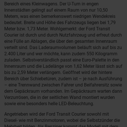
Bereich eines Kleinwagens. Der U-Turn in engen
Innenstädten gelingt auf einem Raum von nur 10,50
Metern, was einen bemerkenswert niedrigen Wendekreis
bedeutet. Breite und Höhe des Fahrzeugs liegen bei 1,79
Meter bzw. 1,73 Meter. Wohlgemerkt: der Ford Transit
Courier ist durch und durch Nutzfahrzeug und erfreut durch
eine Fülle an Ablagen, die über den gesamten Innenraum
verteilt sind. Das Laderaumvolumen beläuft sich auf bis zu
2.400 Liter und wer möchte, kann zudem 550 Kilogramm
zuladen. Selbstverständlich passt eine Euro-Palette in den
Innenraum und die Ladelänge von 1,62 Meter lässt sich auf
bis zu 2,59 Meter verlängern. Geöffnet wird der hintere
Bereich über Schiebetüren, zudem ist – je nach Ausführung
– eine Trennwand zwischen Fahrer und Beifahrersitz sowie
dem Gepäckraum vorhanden. Im Gepäckraum warten dann
Verzurrösen, die in der seitlichen Wand montiert wurden
sowie eine besonders helle LED-Beleuchtung.
Angetrieben wird der Ford Transit Courier sowohl mit
Diesel- wie mit Benzinmotoren, wobei die Selbstzünder die
Mehrheit bilden. Als Benziner kommt das Modell mit dem