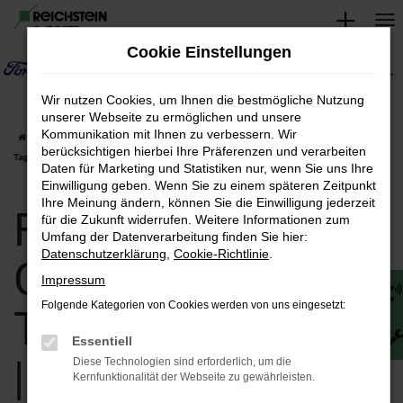
Zum
Hauptinhalt
Cookie Einstellungen
springen
Wir nutzen Cookies, um Ihnen die bestmögliche Nutzung
unserer Webseite zu ermöglichen und unsere
Kommunikation mit Ihnen zu verbessern. Wir
Startseite
Apolda
Ford
Ford Transit Courier
Ford Transit Courier
berücksichtigen hierbei Ihre Präferenzen und verarbeiten
Tageszulassungen | Lieferservice nach Apolda
Daten für Marketing und Statistiken nur, wenn Sie uns Ihre
Einwilligung geben. Wenn Sie zu einem späteren Zeitpunkt
Ihre Meinung ändern, können Sie die Einwilligung jederzeit
Ford Transit
für die Zukunft widerrufen. Weitere Informationen zum
Umfang der Datenverarbeitung finden Sie hier:
Datenschutzerklärung
,
Cookie-Richtlinie
.
Courier
Impressum
Folgende Kategorien von Cookies werden von uns eingesetzt:
Tageszulassungen
Essentiell
| Lieferservice
Diese Technologien sind erforderlich, um die
Kernfunktionalität der Webseite zu gewährleisten.