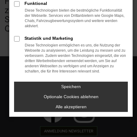
Fahrzeugen - vom Kleinwagen bis
Funktional
zum Transporter & Wohnmobil.
Diese Technologien bieten die bestmögliche Funktionalität
der Webseite. Services von Drittanbietern wie Google Maps,
Sofort verfügbar in geprüfter
Chats, Fahrzeugbewertungssystem und weitere werden
Qualität.
aktiviert.
Statistik und Marketing
Diese Technologien ermöglichen es uns, die Nutzung der
Webseite zu analysieren, um die Leistung zu messen und zu
verbessern. Zudem werden Technologien eingesetzt, die von
dritten Werbetreibenden verwendet werden, um Sie auf
anderen Webseiten zu verfolgen und um Anzeigen zu
schalten, die für Ihre Interessen relevant sind.
SOCIAL MEDIA
FOLGE UNS AUF
Speichern
Optionale Cookies ablehnen
Alle akzeptieren
ANMELDUNG NEWSLETTER