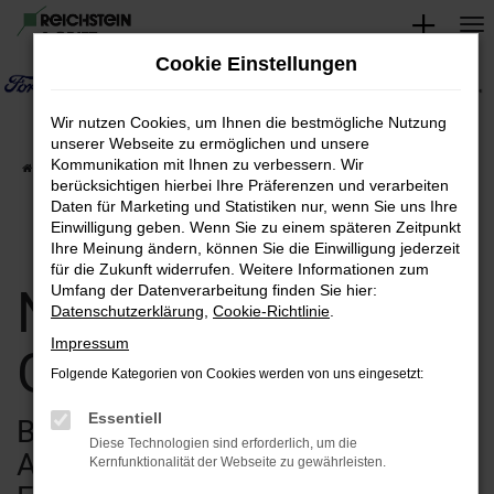
Zum
Hauptinhalt
Cookie Einstellungen
springen
Wir nutzen Cookies, um Ihnen die bestmögliche Nutzung
unserer Webseite zu ermöglichen und unsere
Kommunikation mit Ihnen zu verbessern. Wir
Startseite
Verkauf
Fahrzeugsuche
berücksichtigen hierbei Ihre Präferenzen und verarbeiten
Daten für Marketing und Statistiken nur, wenn Sie uns Ihre
Einwilligung geben. Wenn Sie zu einem späteren Zeitpunkt
Ihre Meinung ändern, können Sie die Einwilligung jederzeit
für die Zukunft widerrufen. Weitere Informationen zum
Neuwagen &
Umfang der Datenverarbeitung finden Sie hier:
Datenschutzerklärung
,
Cookie-Richtlinie
.
Impressum
Gebrauchtwagen
Folgende Kategorien von Cookies werden von uns eingesetzt:
Essentiell
Bei uns finden Sie eine breite
Diese Technologien sind erforderlich, um die
Auswahl an verschiedenen
Kernfunktionalität der Webseite zu gewährleisten.