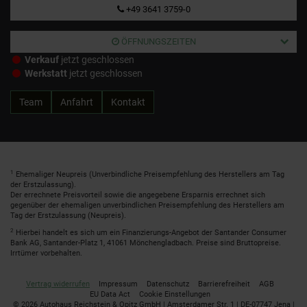
+49 3641 3759-0
ÖFFNUNGSZEITEN
Verkauf
jetzt geschlossen
Werkstatt
jetzt geschlossen
Team
Anfahrt
Kontakt
1
Ehemaliger Neupreis (Unverbindliche Preisempfehlung des Herstellers am Tag
der Erstzulassung).
Der errechnete Preisvorteil sowie die angegebene Ersparnis errechnet sich
gegenüber der ehemaligen unverbindlichen Preisempfehlung des Herstellers am
Tag der Erstzulassung (Neupreis).
2
Hierbei handelt es sich um ein Finanzierungs-Angebot der Santander Consumer
Bank AG, Santander-Platz 1, 41061 Mönchengladbach. Preise sind Bruttopreise.
Irrtümer vorbehalten.
Vertrag widerrufen
Impressum
Datenschutz
Barrierefreiheit
AGB
EU Data Act
Cookie Einstellungen
© 2026 Autohaus Reichstein & Opitz GmbH | Amsterdamer Str. 1 | DE-07747 Jena |