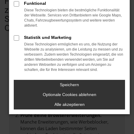
Fahrzeugen - vom Kleinwagen bis
Funktional
zum Transporter & Wohnmobil.
Diese Technologien bieten die bestmögliche Funktionalität
der Webseite. Services von Drittanbietern wie Google Maps,
Sofort verfügbar in geprüfter
Chats, Fahrzeugbewertungssystem und weitere werden
Qualität.
aktiviert.
Statistik und Marketing
Diese Technologien ermöglichen es uns, die Nutzung der
Webseite zu analysieren, um die Leistung zu messen und zu
verbessern. Zudem werden Technologien eingesetzt, die von
Fehler: Network Error
dritten Werbetreibenden verwendet werden, um Sie auf
anderen Webseiten zu verfolgen und um Anzeigen zu
Beim Laden ist ein Fehler aufgetreten.
schalten, die für Ihre Interessen relevant sind.
Hier sind ein paar Tipps, die dir helfen können:
Speichern
Überprüfe deine Firewall und deine
Internetverbindung.
Optionale Cookies ablehnen
Laden andere Webseiten, zum Beispiel deine
Alle akzeptieren
Suchmaschine?
Prüfe deine Browsererweiterungen.
Manche Erweiterungen, wie Werbeblocker,
können das Laden bestimmter Seiten