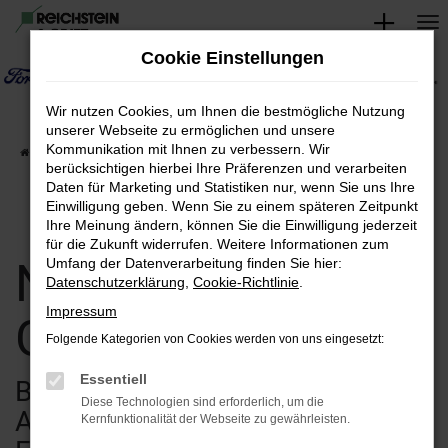
Zum
Hauptinhalt
Cookie Einstellungen
springen
Wir nutzen Cookies, um Ihnen die bestmögliche Nutzung
unserer Webseite zu ermöglichen und unsere
Kommunikation mit Ihnen zu verbessern. Wir
Startseite
Verkauf
Fahrzeugsuche
berücksichtigen hierbei Ihre Präferenzen und verarbeiten
Daten für Marketing und Statistiken nur, wenn Sie uns Ihre
Einwilligung geben. Wenn Sie zu einem späteren Zeitpunkt
Ihre Meinung ändern, können Sie die Einwilligung jederzeit
für die Zukunft widerrufen. Weitere Informationen zum
Neuwagen &
Umfang der Datenverarbeitung finden Sie hier:
Datenschutzerklärung
,
Cookie-Richtlinie
.
Impressum
Gebrauchtwagen
Folgende Kategorien von Cookies werden von uns eingesetzt:
Essentiell
Bei uns finden Sie eine breite
Diese Technologien sind erforderlich, um die
Auswahl an verschiedenen
Kernfunktionalität der Webseite zu gewährleisten.