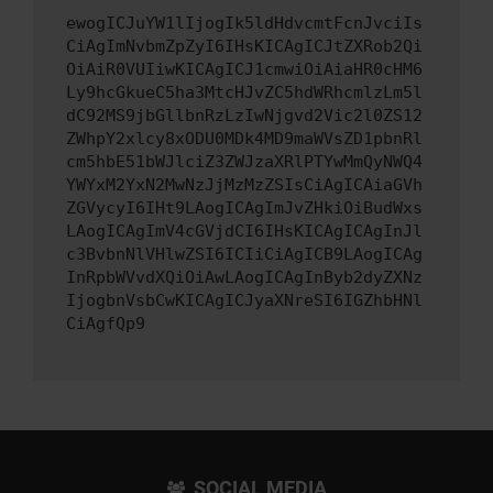
ewogICJuYW1lIjogIk5ldHdvcmtFcnJvciIs
CiAgImNvbmZpZyI6IHsKICAgICJtZXRob2Qi
OiAiR0VUIiwKICAgICJ1cmwiOiAiaHR0cHM6
Ly9hcGkueC5ha3MtcHJvZC5hdWRhcmlzLm5l
dC92MS9jbGllbnRzLzIwNjgvd2Vic2l0ZS12
ZWhpY2xlcy8xODU0MDk4MD9maWVsZD1pbnRl
cm5hbE51bWJlciZ3ZWJzaXRlPTYwMmQyNWQ4
YWYxM2YxN2MwNzJjMzMzZSIsCiAgICAiaGVh
ZGVycyI6IHt9LAogICAgImJvZHkiOiBudWxs
LAogICAgImV4cGVjdCI6IHsKICAgICAgInJl
c3BvbnNlVHlwZSI6ICIiCiAgICB9LAogICAg
InRpbWVvdXQiOiAwLAogICAgInByb2dyZXNz
IjogbnVsbCwKICAgICJyaXNreSI6IGZhbHNl
CiAgfQp9
SOCIAL MEDIA