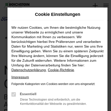
Zum
Hauptinhalt
Cookie Einstellungen
springen
Wir nutzen Cookies, um Ihnen die bestmögliche Nutzung
unserer Webseite zu ermöglichen und unsere
Kommunikation mit Ihnen zu verbessern. Wir
Startseite
Verkauf
Fahrzeugsuche
berücksichtigen hierbei Ihre Präferenzen und verarbeiten
Daten für Marketing und Statistiken nur, wenn Sie uns Ihre
Einwilligung geben. Wenn Sie zu einem späteren Zeitpunkt
Ihre Meinung ändern, können Sie die Einwilligung jederzeit
für die Zukunft widerrufen. Weitere Informationen zum
Neuwagen &
Umfang der Datenverarbeitung finden Sie hier:
Datenschutzerklärung
,
Cookie-Richtlinie
.
Impressum
Gebrauchtwagen
Folgende Kategorien von Cookies werden von uns eingesetzt:
Essentiell
Bei uns finden Sie eine breite
Diese Technologien sind erforderlich, um die
Auswahl an verschiedenen
Kernfunktionalität der Webseite zu gewährleisten.