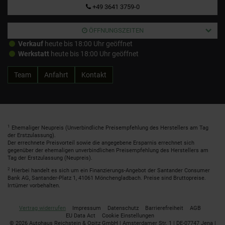
+49 3641 3759-0
ÖFFNUNGSZEITEN
Verkauf
heute bis 18:00 Uhr geöffnet
Werkstatt
heute bis 18:00 Uhr geöffnet
Team
Anfahrt
Kontakt
1
Ehemaliger Neupreis (Unverbindliche Preisempfehlung des Herstellers am Tag
der Erstzulassung).
Der errechnete Preisvorteil sowie die angegebene Ersparnis errechnet sich
gegenüber der ehemaligen unverbindlichen Preisempfehlung des Herstellers am
Tag der Erstzulassung (Neupreis).
2
Hierbei handelt es sich um ein Finanzierungs-Angebot der Santander Consumer
Bank AG, Santander-Platz 1, 41061 Mönchengladbach. Preise sind Bruttopreise.
Irrtümer vorbehalten.
Vertrag widerrufen
Impressum
Datenschutz
Barrierefreiheit
AGB
EU Data Act
Cookie Einstellungen
© 2026 Autohaus Reichstein & Opitz GmbH | Amsterdamer Str. 1 | DE-07747 Jena |