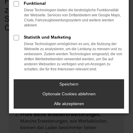
Fahrzeugen - vom Kleinwagen bis
Funktional
zum Transporter & Wohnmobil.
Diese Technologien bieten die bestmögliche Funktionalität
der Webseite. Services von Drittanbietern wie Google Maps,
Sofort verfügbar in geprüfter
Chats, Fahrzeugbewertungssystem und weitere werden
Qualität.
aktiviert.
Statistik und Marketing
Diese Technologien ermöglichen es uns, die Nutzung der
Webseite zu analysieren, um die Leistung zu messen und zu
verbessern. Zudem werden Technologien eingesetzt, die von
Fehler: Network Error
dritten Werbetreibenden verwendet werden, um Sie auf
anderen Webseiten zu verfolgen und um Anzeigen zu
Beim Laden ist ein Fehler aufgetreten.
schalten, die für Ihre Interessen relevant sind.
Hier sind ein paar Tipps, die dir helfen können:
Speichern
Überprüfe deine Firewall und deine
Internetverbindung.
Optionale Cookies ablehnen
Laden andere Webseiten, zum Beispiel deine
Alle akzeptieren
Suchmaschine?
Prüfe deine Browsererweiterungen.
Manche Erweiterungen, wie Werbeblocker,
können das Laden bestimmter Seiten