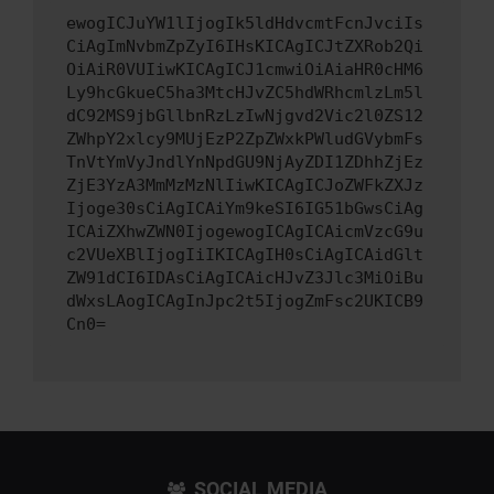
ewogICJuYW1lIjogIk5ldHdvcmtFcnJvciIs
CiAgImNvbmZpZyI6IHsKICAgICJtZXRob2Qi
OiAiR0VUIiwKICAgICJ1cmwiOiAiaHR0cHM6
Ly9hcGkueC5ha3MtcHJvZC5hdWRhcmlzLm5l
dC92MS9jbGllbnRzLzIwNjgvd2Vic2l0ZS12
ZWhpY2xlcy9MUjEzP2ZpZWxkPWludGVybmFs
TnVtYmVyJndlYnNpdGU9NjAyZDI1ZDhhZjEz
ZjE3YzA3MmMzMzNlIiwKICAgICJoZWFkZXJz
Ijoge30sCiAgICAiYm9keSI6IG51bGwsCiAg
ICAiZXhwZWN0IjogewogICAgICAicmVzcG9u
c2VUeXBlIjogIiIKICAgIH0sCiAgICAidGlt
ZW91dCI6IDAsCiAgICAicHJvZ3Jlc3MiOiBu
dWxsLAogICAgInJpc2t5IjogZmFsc2UKICB9
Cn0=
SOCIAL MEDIA