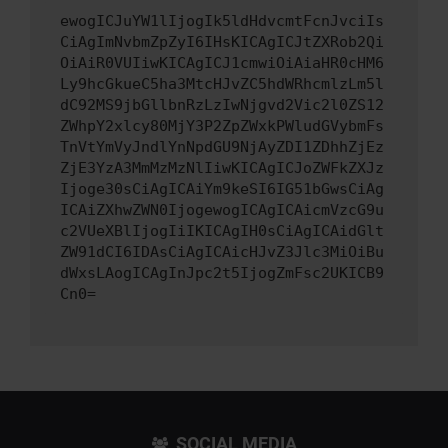
ewogICJuYW1lIjogIk5ldHdvcmtFcnJvciIs
CiAgImNvbmZpZyI6IHsKICAgICJtZXRob2Qi
OiAiR0VUIiwKICAgICJ1cmwiOiAiaHR0cHM6
Ly9hcGkueC5ha3MtcHJvZC5hdWRhcmlzLm5l
dC92MS9jbGllbnRzLzIwNjgvd2Vic2l0ZS12
ZWhpY2xlcy80MjY3P2ZpZWxkPWludGVybmFs
TnVtYmVyJndlYnNpdGU9NjAyZDI1ZDhhZjEz
ZjE3YzA3MmMzMzNlIiwKICAgICJoZWFkZXJz
Ijoge30sCiAgICAiYm9keSI6IG51bGwsCiAg
ICAiZXhwZWN0IjogewogICAgICAicmVzcG9u
c2VUeXBlIjogIiIKICAgIH0sCiAgICAidGlt
ZW91dCI6IDAsCiAgICAicHJvZ3Jlc3MiOiBu
dWxsLAogICAgInJpc2t5IjogZmFsc2UKICB9
Cn0=
SOCIAL MEDIA