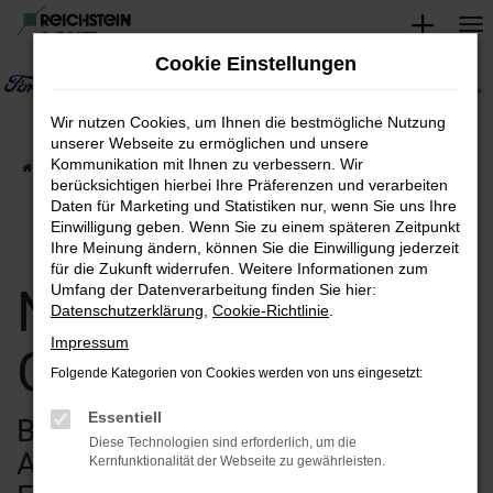
Zum
Hauptinhalt
Cookie Einstellungen
springen
Wir nutzen Cookies, um Ihnen die bestmögliche Nutzung
unserer Webseite zu ermöglichen und unsere
Kommunikation mit Ihnen zu verbessern. Wir
Startseite
Verkauf
Fahrzeugsuche
berücksichtigen hierbei Ihre Präferenzen und verarbeiten
Daten für Marketing und Statistiken nur, wenn Sie uns Ihre
Einwilligung geben. Wenn Sie zu einem späteren Zeitpunkt
Ihre Meinung ändern, können Sie die Einwilligung jederzeit
für die Zukunft widerrufen. Weitere Informationen zum
Neuwagen &
Umfang der Datenverarbeitung finden Sie hier:
Datenschutzerklärung
,
Cookie-Richtlinie
.
Impressum
Gebrauchtwagen
Folgende Kategorien von Cookies werden von uns eingesetzt:
Essentiell
Bei uns finden Sie eine breite
Diese Technologien sind erforderlich, um die
Auswahl an verschiedenen
Kernfunktionalität der Webseite zu gewährleisten.