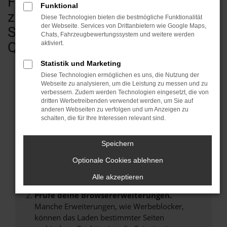
Fahrzeugen - vom Kleinwagen bis
Funktional
zum Transporter & Wohnmobil.
Diese Technologien bieten die bestmögliche Funktionalität
der Webseite. Services von Drittanbietern wie Google Maps,
Sofort verfügbar in geprüfter
Chats, Fahrzeugbewertungssystem und weitere werden
Qualität.
aktiviert.
Statistik und Marketing
Diese Technologien ermöglichen es uns, die Nutzung der
Webseite zu analysieren, um die Leistung zu messen und zu
verbessern. Zudem werden Technologien eingesetzt, die von
Fehler: Network Error
dritten Werbetreibenden verwendet werden, um Sie auf
anderen Webseiten zu verfolgen und um Anzeigen zu
Beim Laden ist ein Fehler aufgetreten.
schalten, die für Ihre Interessen relevant sind.
Hier sind ein paar Tipps, die dir helfen können:
Speichern
Überprüfe deine Firewall und deine
Internetverbindung.
Optionale Cookies ablehnen
Laden andere Webseiten, zum Beispiel deine
Alle akzeptieren
Suchmaschine?
Prüfe deine Browsererweiterungen.
Manche Erweiterungen, wie Werbeblocker,
können das Laden bestimmter Seiten