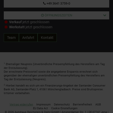
+49 3641 3759-0
ÖFFNUNGSZEITEN
Verkauf
jetzt geschlossen
Werkstatt
jetzt geschlossen
Team
Anfahrt
Kontakt
1
Ehemaliger Neupreis (Unverbindliche Preisempfehlung des Herstellers am Tag
der Erstzulassung).
Der errechnete Preisvorteil sowie die angegebene Ersparnis errechnet sich
gegenüber der ehemaligen unverbindlichen Preisempfehlung des Herstellers am
Tag der Erstzulassung (Neupreis).
2
Hierbei handelt es sich um ein Finanzierungs-Angebot der Santander Consumer
Bank AG, Santander-Platz 1, 41061 Mönchengladbach. Preise sind Bruttopreise.
Irrtümer vorbehalten.
Vertrag widerrufen
Impressum
Datenschutz
Barrierefreiheit
AGB
EU Data Act
Cookie Einstellungen
© 2026 Autohaus Reichstein & Opitz GmbH | Amsterdamer Str. 1 | DE-07747 Jena |