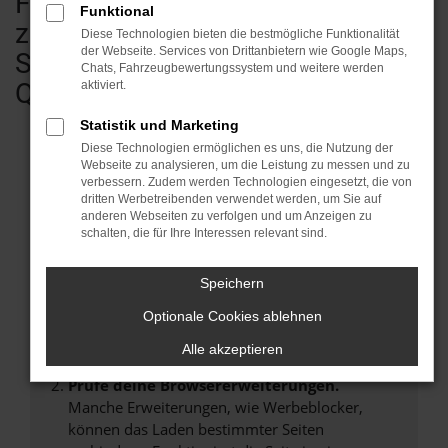
Fahrzeugen - vom Kleinwagen bis
Funktional
zum Transporter & Wohnmobil.
Diese Technologien bieten die bestmögliche Funktionalität
der Webseite. Services von Drittanbietern wie Google Maps,
Sofort verfügbar in geprüfter
Chats, Fahrzeugbewertungssystem und weitere werden
Qualität.
aktiviert.
Statistik und Marketing
Diese Technologien ermöglichen es uns, die Nutzung der
Webseite zu analysieren, um die Leistung zu messen und zu
verbessern. Zudem werden Technologien eingesetzt, die von
Fehler: Network Error
dritten Werbetreibenden verwendet werden, um Sie auf
anderen Webseiten zu verfolgen und um Anzeigen zu
Beim Laden ist ein Fehler aufgetreten.
schalten, die für Ihre Interessen relevant sind.
Hier sind ein paar Tipps, die dir helfen können:
Speichern
Überprüfe deine Firewall und deine
Internetverbindung.
Optionale Cookies ablehnen
Laden andere Webseiten, zum Beispiel deine
Alle akzeptieren
Suchmaschine?
Prüfe deine Browsererweiterungen.
Manche Erweiterungen, wie Werbeblocker,
können das Laden bestimmter Seiten