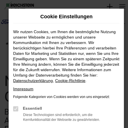
Zum
Hauptinhalt
Cookie Einstellungen
springen
Wir nutzen Cookies, um Ihnen die bestmögliche Nutzung
unserer Webseite zu ermöglichen und unsere
Kommunikation mit Ihnen zu verbessern. Wir
Startseite
Verkauf
Fahrzeugsuche
berücksichtigen hierbei Ihre Präferenzen und verarbeiten
Daten für Marketing und Statistiken nur, wenn Sie uns Ihre
Einwilligung geben. Wenn Sie zu einem späteren Zeitpunkt
Ihre Meinung ändern, können Sie die Einwilligung jederzeit
für die Zukunft widerrufen. Weitere Informationen zum
Neuwagen &
Umfang der Datenverarbeitung finden Sie hier:
Datenschutzerklärung
,
Cookie-Richtlinie
.
Impressum
Gebrauchtwagen
Folgende Kategorien von Cookies werden von uns eingesetzt:
Essentiell
Bei uns finden Sie eine breite
Diese Technologien sind erforderlich, um die
Auswahl an verschiedenen
Kernfunktionalität der Webseite zu gewährleisten.