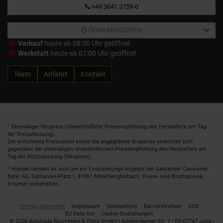
+49 3641 3759-0
ÖFFNUNGSZEITEN
Verkauf
heute ab 08:00 Uhr geöffnet
Werkstatt
heute ab 07:00 Uhr geöffnet
Team
Anfahrt
Kontakt
1
Ehemaliger Neupreis (Unverbindliche Preisempfehlung des Herstellers am Tag
der Erstzulassung).
Der errechnete Preisvorteil sowie die angegebene Ersparnis errechnet sich
gegenüber der ehemaligen unverbindlichen Preisempfehlung des Herstellers am
Tag der Erstzulassung (Neupreis).
2
Hierbei handelt es sich um ein Finanzierungs-Angebot der Santander Consumer
Bank AG, Santander-Platz 1, 41061 Mönchengladbach. Preise sind Bruttopreise.
Irrtümer vorbehalten.
Vertrag widerrufen
Impressum
Datenschutz
Barrierefreiheit
AGB
EU Data Act
Cookie Einstellungen
© 2026 Autohaus Reichstein & Opitz GmbH | Amsterdamer Str. 1 | DE-07747 Jena |