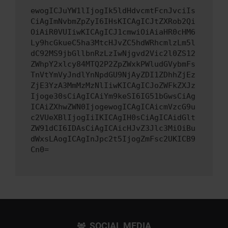
ewogICJuYW1lIjogIk5ldHdvcmtFcnJvciIs
CiAgImNvbmZpZyI6IHsKICAgICJtZXRob2Qi
OiAiR0VUIiwKICAgICJ1cmwiOiAiaHR0cHM6
Ly9hcGkueC5ha3MtcHJvZC5hdWRhcmlzLm5l
dC92MS9jbGllbnRzLzIwNjgvd2Vic2l0ZS12
ZWhpY2xlcy84MTQ2P2ZpZWxkPWludGVybmFs
TnVtYmVyJndlYnNpdGU9NjAyZDI1ZDhhZjEz
ZjE3YzA3MmMzMzNlIiwKICAgICJoZWFkZXJz
Ijoge30sCiAgICAiYm9keSI6IG51bGwsCiAg
ICAiZXhwZWN0IjogewogICAgICAicmVzcG9u
c2VUeXBlIjogIiIKICAgIH0sCiAgICAidGlt
ZW91dCI6IDAsCiAgICAicHJvZ3Jlc3MiOiBu
dWxsLAogICAgInJpc2t5IjogZmFsc2UKICB9
Cn0=
SOCIAL MEDIA