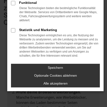
Fahrzeugen - vom Kleinwagen bis
Funktional
zum Transporter & Wohnmobil.
Diese Technologien bieten die bestmögliche Funktionalität
der Webseite. Services von Drittanbietern wie Google Maps,
Sofort verfügbar in geprüfter
Chats, Fahrzeugbewertungssystem und weitere werden
Qualität.
aktiviert.
Statistik und Marketing
Diese Technologien ermöglichen es uns, die Nutzung der
Webseite zu analysieren, um die Leistung zu messen und zu
verbessern. Zudem werden Technologien eingesetzt, die von
Fehler: Network Error
dritten Werbetreibenden verwendet werden, um Sie auf
anderen Webseiten zu verfolgen und um Anzeigen zu
Beim Laden ist ein Fehler aufgetreten.
schalten, die für Ihre Interessen relevant sind.
Hier sind ein paar Tipps, die dir helfen können:
Speichern
Überprüfe deine Firewall und deine
Internetverbindung.
Optionale Cookies ablehnen
Laden andere Webseiten, zum Beispiel deine
Alle akzeptieren
Suchmaschine?
Prüfe deine Browsererweiterungen.
Manche Erweiterungen, wie Werbeblocker,
können das Laden bestimmter Seiten