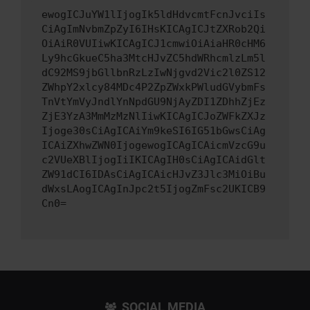
ewogICJuYW1lIjogIk5ldHdvcmtFcnJvciIs
CiAgImNvbmZpZyI6IHsKICAgICJtZXRob2Qi
OiAiR0VUIiwKICAgICJ1cmwiOiAiaHR0cHM6
Ly9hcGkueC5ha3MtcHJvZC5hdWRhcmlzLm5l
dC92MS9jbGllbnRzLzIwNjgvd2Vic2l0ZS12
ZWhpY2xlcy84MDc4P2ZpZWxkPWludGVybmFs
TnVtYmVyJndlYnNpdGU9NjAyZDI1ZDhhZjEz
ZjE3YzA3MmMzMzNlIiwKICAgICJoZWFkZXJz
Ijoge30sCiAgICAiYm9keSI6IG51bGwsCiAg
ICAiZXhwZWN0IjogewogICAgICAicmVzcG9u
c2VUeXBlIjogIiIKICAgIH0sCiAgICAidGlt
ZW91dCI6IDAsCiAgICAicHJvZ3Jlc3MiOiBu
dWxsLAogICAgInJpc2t5IjogZmFsc2UKICB9
Cn0=
SOCIAL MEDIA