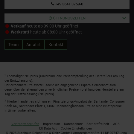
+49 3641 3759-0
ÖFFNUNGSZEITEN
Verkauf
heute ab 09:00 Uhr geöffnet
Werkstatt
heute ab 08:00 Uhr geöffnet
Team
Anfahrt
Kontakt
1
Ehemaliger Neupreis (Unverbindliche Preisempfehlung des Herstellers am Tag
der Erstzulassung).
Der errechnete Preisvorteil sowie die angegebene Ersparnis errechnet sich
gegenüber der ehemaligen unverbindlichen Preisempfehlung des Herstellers am
Tag der Erstzulassung (Neupreis).
2
Hierbei handelt es sich um ein Finanzierungs-Angebot der Santander Consumer
Bank AG, Santander-Platz 1, 41061 Mönchengladbach. Preise sind Bruttopreise.
Irrtümer vorbehalten.
Vertrag widerrufen
Impressum
Datenschutz
Barrierefreiheit
AGB
EU Data Act
Cookie Einstellungen
© 2026 Autohaus Reichstein & Opitz GmbH | Amsterdamer Str. 1 | DE-07747 Jena |