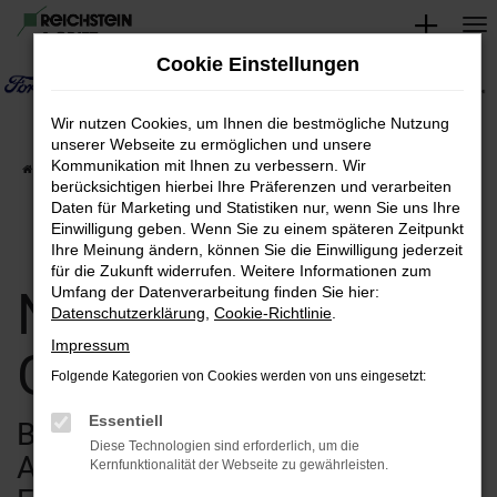
Zum
Hauptinhalt
Cookie Einstellungen
springen
Wir nutzen Cookies, um Ihnen die bestmögliche Nutzung
unserer Webseite zu ermöglichen und unsere
Kommunikation mit Ihnen zu verbessern. Wir
Startseite
Verkauf
Fahrzeugsuche
berücksichtigen hierbei Ihre Präferenzen und verarbeiten
Daten für Marketing und Statistiken nur, wenn Sie uns Ihre
Einwilligung geben. Wenn Sie zu einem späteren Zeitpunkt
Ihre Meinung ändern, können Sie die Einwilligung jederzeit
für die Zukunft widerrufen. Weitere Informationen zum
Neuwagen &
Umfang der Datenverarbeitung finden Sie hier:
Datenschutzerklärung
,
Cookie-Richtlinie
.
Impressum
Gebrauchtwagen
Folgende Kategorien von Cookies werden von uns eingesetzt:
Essentiell
Bei uns finden Sie eine breite
Diese Technologien sind erforderlich, um die
Auswahl an verschiedenen
Kernfunktionalität der Webseite zu gewährleisten.