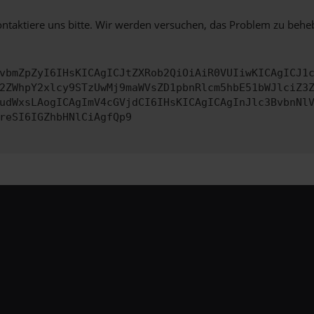
ontaktiere uns bitte. Wir werden versuchen, das Problem zu behe
vbmZpZyI6IHsKICAgICJtZXRob2QiOiAiR0VUIiwKICAgICJ1
2ZWhpY2xlcy9STzUwMj9maWVsZD1pbnRlcm5hbE51bWJlciZ3
udWxsLAogICAgImV4cGVjdCI6IHsKICAgICAgInJlc3BvbnNl
reSI6IGZhbHNlCiAgfQp9