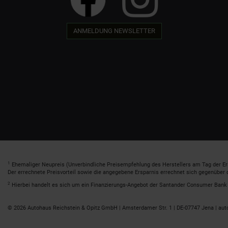
ANMELDUNG NEWSLETTER
1
Ehemaliger Neupreis (Unverbindliche Preisempfehlung des Herstellers am Tag der Er
Der errechnete Preisvorteil sowie die angegebene Ersparnis errechnet sich gegenüber
2
Hierbei handelt es sich um ein Finanzierungs-Angebot der Santander Consumer Bank A
© 2026 Autohaus Reichstein & Opitz GmbH | Amsterdamer Str. 1 | DE-07747 Jena | aut