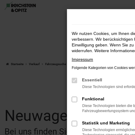
Zum
Hauptinhalt
springen
Wir nutzen Cookies, um Ihnen d
verbessern. Wir berücksichtigen 
Einwilligung geben. Wenn Sie zu 
widerrufen. Weitere Information
Impressum
Startseite
Verkauf
Fahrzeugsuche
Folgende Kategorien von Cookies werd
Essentiell
Diese Technologien sind erforde
Funktional
Diese Technologien bieten die b
Neuwagen & Gebra
Fahrzeugbewertungssystem und w
Statistik und Marketing
Bei uns finden Sie eine breite Au
Diese Technologien ermöglichen