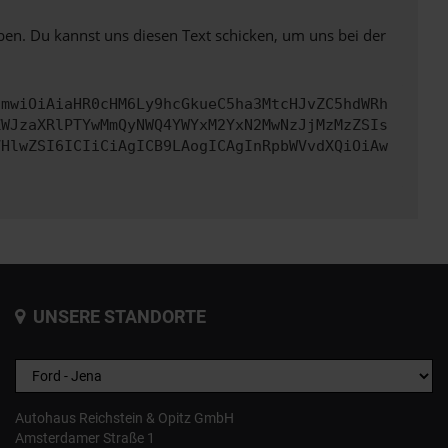
ben. Du kannst uns diesen Text schicken, um uns bei der
cmwiOiAiaHR0cHM6Ly9hcGkueC5ha3MtcHJvZC5hdWRh
ZWJzaXRlPTYwMmQyNWQ4YWYxM2YxN2MwNzJjMzMzZSIs
VHlwZSI6ICIiCiAgICB9LAogICAgInRpbWVvdXQiOiAw
UNSERE STANDORTE
Autohaus Reichstein & Opitz GmbH
Amsterdamer Straße 1