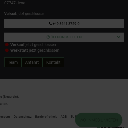
07747 Jena
Verkauf
: jetzt geschlossen
+49 3641 3759-0
ÖFFNUNGSZEITEN
Verkauf
jetzt geschlossen
Werkstatt
jetzt geschlossen
Team
Anfahrt
Kontakt
g (Neupreis).
alten.
ressum
Datenschutz
Barrierefreiheit
AGB
EU Data Act
Cookie Einstellungen
WOHNMOBIL MIETEN