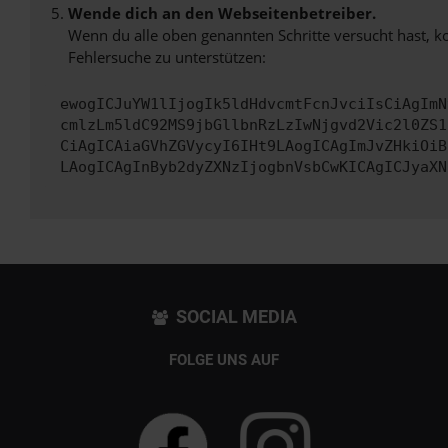
Wende dich an den Webseitenbetreiber.
Wenn du alle oben genannten Schritte versucht hast, k
Fehlersuche zu unterstützen:
ewogICJuYW1lIjogIk5ldHdvcmtFcnJvciIsCiAgImN
cmlzLm5ldC92MS9jbGllbnRzLzIwNjgvd2Vic2l0ZS1
CiAgICAiaGVhZGVycyI6IHt9LAogICAgImJvZHkiOiB
LAogICAgInByb2dyZXNzIjogbnVsbCwKICAgICJyaXN
SOCIAL MEDIA
FOLGE UNS AUF