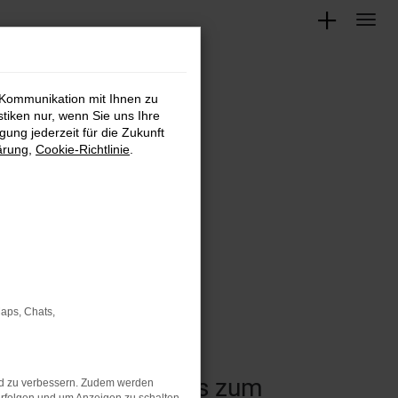
 Kommunikation mit Ihnen zu
stiken nur, wenn Sie uns Ihre
ung jederzeit für die Zukunft
ärung
,
Cookie-Richtlinie
.
Maps, Chats,
 vom Kleinwagen bis zum
nd zu verbessern. Zudem werden