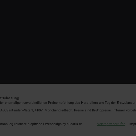
stzulassung).
 der ehemaligen unverbindlichen Preisempfehlung des Herstellers am Tag der Erstzulassun
G, Santander-Platz 1, 41061 Mönchengladbach. Preise sind Bruttopreise. Irrtümer vorbeh
omobile@reichstein-opitz.de |
Webdesign by audaris.de
Vertrag widerrufen
Imp