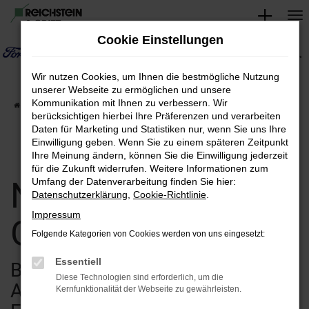
Zum
Hauptinhalt
Cookie Einstellungen
springen
Wir nutzen Cookies, um Ihnen die bestmögliche Nutzung
unserer Webseite zu ermöglichen und unsere
Kommunikation mit Ihnen zu verbessern. Wir
Startseite
Verkauf
Fahrzeugsuche
berücksichtigen hierbei Ihre Präferenzen und verarbeiten
Daten für Marketing und Statistiken nur, wenn Sie uns Ihre
Einwilligung geben. Wenn Sie zu einem späteren Zeitpunkt
Ihre Meinung ändern, können Sie die Einwilligung jederzeit
für die Zukunft widerrufen. Weitere Informationen zum
Neuwagen &
Umfang der Datenverarbeitung finden Sie hier:
Datenschutzerklärung
,
Cookie-Richtlinie
.
Impressum
Gebrauchtwagen
Folgende Kategorien von Cookies werden von uns eingesetzt:
Essentiell
Bei uns finden Sie eine breite
Diese Technologien sind erforderlich, um die
Auswahl an verschiedenen
Kernfunktionalität der Webseite zu gewährleisten.