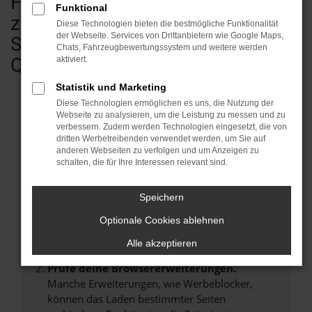
Fahrzeugen - vom Kleinwagen bis
Funktional
zum Transporter & Wohnmobil.
Diese Technologien bieten die bestmögliche Funktionalität
der Webseite. Services von Drittanbietern wie Google Maps,
Sofort verfügbar in geprüfter
Chats, Fahrzeugbewertungssystem und weitere werden
Qualität.
aktiviert.
Statistik und Marketing
Diese Technologien ermöglichen es uns, die Nutzung der
Webseite zu analysieren, um die Leistung zu messen und zu
verbessern. Zudem werden Technologien eingesetzt, die von
Fehler: Network Error
dritten Werbetreibenden verwendet werden, um Sie auf
anderen Webseiten zu verfolgen und um Anzeigen zu
Beim Laden ist ein Fehler aufgetreten.
schalten, die für Ihre Interessen relevant sind.
Hier sind ein paar Tipps, die dir helfen können:
Speichern
Überprüfe deine Firewall und deine
Internetverbindung.
Optionale Cookies ablehnen
Laden andere Webseiten, zum Beispiel deine
Alle akzeptieren
Suchmaschine?
Prüfe deine Browsererweiterungen.
Manche Erweiterungen, wie Werbeblocker,
können das Laden bestimmter Seiten