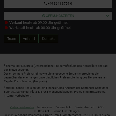
+49 3641 3759-0
ÖFFNUNGSZEITEN
Verkauf
heute ab 09:00 Uhr geöffnet
Werkstatt
heute ab 08:00 Uhr geöffnet
Team
Anfahrt
Kontakt
1
Ehemaliger Neupreis (Unverbindliche Preisempfehlung des Herstellers am Tag
der Erstzulassung).
Der errechnete Preisvorteil sowie die angegebene Ersparnis errechnet sich
gegenüber der ehemaligen unverbindlichen Preisempfehlung des Herstellers am
Tag der Erstzulassung (Neupreis).
2
Hierbei handelt es sich um ein Finanzierungs-Angebot der Santander Consumer
Bank AG, Santander-Platz 1, 41061 Mönchengladbach. Preise sind Bruttopreise.
Irrtümer vorbehalten.
Vertrag widerrufen
Impressum
Datenschutz
Barrierefreiheit
AGB
EU Data Act
Cookie Einstellungen
© 2026 Autohaus Reichstein & Opitz GmbH | Amsterdamer Str. 1 | DE-07747 Jena |