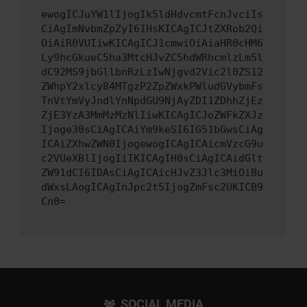
ewogICJuYW1lIjogIk5ldHdvcmtFcnJvciIs
CiAgImNvbmZpZyI6IHsKICAgICJtZXRob2Qi
OiAiR0VUIiwKICAgICJ1cmwiOiAiaHR0cHM6
Ly9hcGkueC5ha3MtcHJvZC5hdWRhcmlzLm5l
dC92MS9jbGllbnRzLzIwNjgvd2Vic2l0ZS12
ZWhpY2xlcy84MTgzP2ZpZWxkPWludGVybmFs
TnVtYmVyJndlYnNpdGU9NjAyZDI1ZDhhZjEz
ZjE3YzA3MmMzMzNlIiwKICAgICJoZWFkZXJz
Ijoge30sCiAgICAiYm9keSI6IG51bGwsCiAg
ICAiZXhwZWN0IjogewogICAgICAicmVzcG9u
c2VUeXBlIjogIiIKICAgIH0sCiAgICAidGlt
ZW91dCI6IDAsCiAgICAicHJvZ3Jlc3MiOiBu
dWxsLAogICAgInJpc2t5IjogZmFsc2UKICB9
Cn0=
SOCIAL MEDIA