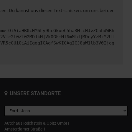
ben. Du kannst uns diesen Text schicken, um uns bei der
cmwiOiAiaHR0cHM6Ly9hcGkueC5ha3MtcHJvZC5hdWRh
d2Vic2l0ZT02MDJkMjVkOGFmMTNmMTdjMDcyYzMzM2Ui
ZVR5cGUiOiAiIgogICAgfSwKICAgICJ0aW1lb3V0Ijog
UNSERE STANDORTE
Autohaus Reichstein & Opitz GmbH
Amsterdamer Straße 1