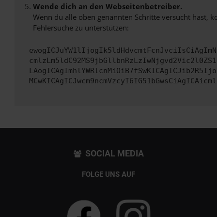
Wende dich an den Webseitenbetreiber.
Wenn du alle oben genannten Schritte versucht hast, k
Fehlersuche zu unterstützen:
ewogICJuYW1lIjogIk5ldHdvcmtFcnJvciIsCiAgImN
cmlzLm5ldC92MS9jbGllbnRzLzIwNjgvd2Vic2l0ZS1
LAogICAgImhlYWRlcnMiOiB7fSwKICAgICJib2R5Ijo
MCwKICAgICJwcm9ncmVzcyI6IG51bGwsCiAgICAicml
SOCIAL MEDIA
FOLGE UNS AUF