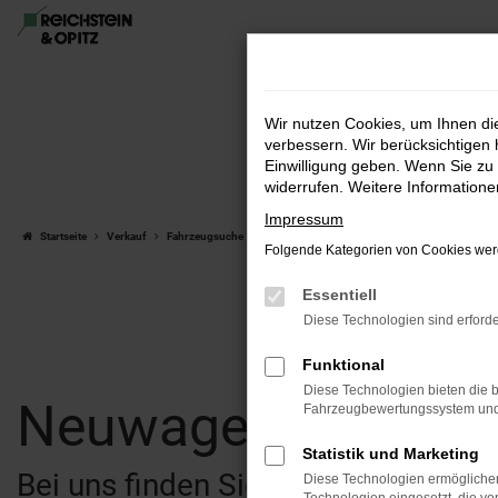
Zum
Hauptinhalt
springen
Wir nutzen Cookies, um Ihnen d
verbessern. Wir berücksichtigen 
Einwilligung geben. Wenn Sie zu 
widerrufen. Weitere Information
Impressum
Startseite
Verkauf
Fahrzeugsuche
Folgende Kategorien von Cookies werd
Essentiell
Diese Technologien sind erforde
Funktional
Diese Technologien bieten die b
Neuwagen & Gebra
Fahrzeugbewertungssystem und w
Statistik und Marketing
Bei uns finden Sie eine breite Au
Diese Technologien ermöglichen