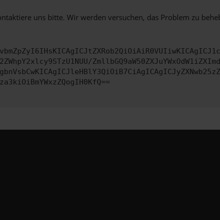
ontaktiere uns bitte. Wir werden versuchen, das Problem zu behe
vbmZpZyI6IHsKICAgICJtZXRob2QiOiAiR0VUIiwKICAgICJ1
2ZWhpY2xlcy9STzU1NUU/ZmllbGQ9aW50ZXJuYWxOdW1iZXIm
gbnVsbCwKICAgICJleHBlY3QiOiB7CiAgICAgICJyZXNwb25z
za3kiOiBmYWxzZQogIH0KfQ==