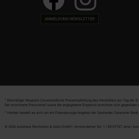
ANMELDUNG NEWSLETTER
1
Ehemaliger Neupreis (Unverbindliche Preisempfehlung des Herstellers am Tag der Er
Der errechnete Preisvorteil sowie die angegebene Ersparnis errechnet sich gegenüber
2
Hierbei handelt es sich um ein Finanzierungs-Angebot der Santander Consumer Bank A
© 2026 Autohaus Reichstein & Opitz GmbH | Amsterdamer Str. 1 | DE-07747 Jena | aut