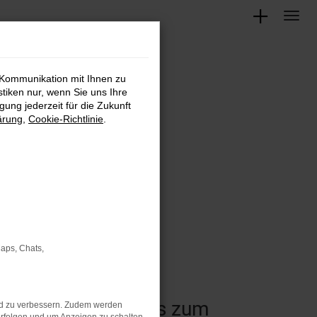
 Kommunikation mit Ihnen zu
stiken nur, wenn Sie uns Ihre
ung jederzeit für die Zukunft
ärung
,
Cookie-Richtlinie
.
Maps, Chats,
 vom Kleinwagen bis zum
nd zu verbessern. Zudem werden