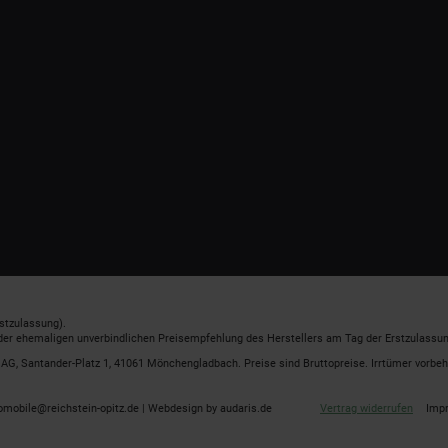
stzulassung).
 der ehemaligen unverbindlichen Preisempfehlung des Herstellers am Tag der Erstzulassun
G, Santander-Platz 1, 41061 Mönchengladbach. Preise sind Bruttopreise. Irrtümer vorbeh
omobile@reichstein-opitz.de |
Webdesign by audaris.de
Vertrag widerrufen
Imp