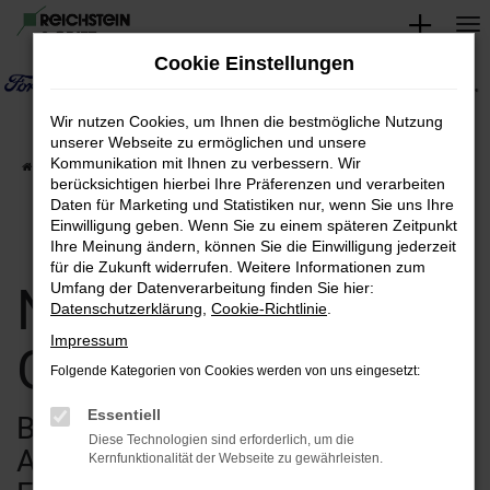
Zum
Hauptinhalt
Cookie Einstellungen
springen
Wir nutzen Cookies, um Ihnen die bestmögliche Nutzung
unserer Webseite zu ermöglichen und unsere
Kommunikation mit Ihnen zu verbessern. Wir
Startseite
Verkauf
Fahrzeugsuche
berücksichtigen hierbei Ihre Präferenzen und verarbeiten
Daten für Marketing und Statistiken nur, wenn Sie uns Ihre
Einwilligung geben. Wenn Sie zu einem späteren Zeitpunkt
Ihre Meinung ändern, können Sie die Einwilligung jederzeit
für die Zukunft widerrufen. Weitere Informationen zum
Neuwagen &
Umfang der Datenverarbeitung finden Sie hier:
Datenschutzerklärung
,
Cookie-Richtlinie
.
Impressum
Gebrauchtwagen
Folgende Kategorien von Cookies werden von uns eingesetzt:
Essentiell
Bei uns finden Sie eine breite
Diese Technologien sind erforderlich, um die
Auswahl an verschiedenen
Kernfunktionalität der Webseite zu gewährleisten.