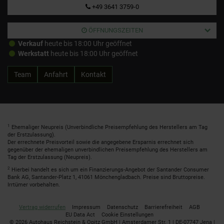
+49 3641 3759-0
ÖFFNUNGSZEITEN
Verkauf
heute bis 18:00 Uhr geöffnet
Werkstatt
heute bis 18:00 Uhr geöffnet
Team
Anfahrt
Kontakt
1
Ehemaliger Neupreis (Unverbindliche Preisempfehlung des Herstellers am Tag
der Erstzulassung).
Der errechnete Preisvorteil sowie die angegebene Ersparnis errechnet sich
gegenüber der ehemaligen unverbindlichen Preisempfehlung des Herstellers am
Tag der Erstzulassung (Neupreis).
2
Hierbei handelt es sich um ein Finanzierungs-Angebot der Santander Consumer
Bank AG, Santander-Platz 1, 41061 Mönchengladbach. Preise sind Bruttopreise.
Irrtümer vorbehalten.
Vertrag widerrufen
Impressum
Datenschutz
Barrierefreiheit
AGB
EU Data Act
Cookie Einstellungen
© 2026 Autohaus Reichstein & Opitz GmbH | Amsterdamer Str. 1 | DE-07747 Jena |