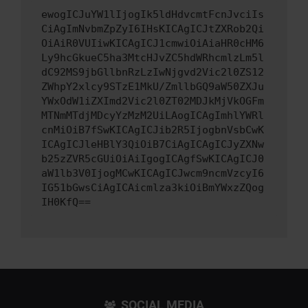
ewogICJuYW1lIjogIk5ldHdvcmtFcnJvciIs
CiAgImNvbmZpZyI6IHsKICAgICJtZXRob2Qi
OiAiR0VUIiwKICAgICJ1cmwiOiAiaHR0cHM6
Ly9hcGkueC5ha3MtcHJvZC5hdWRhcmlzLm5l
dC92MS9jbGllbnRzLzIwNjgvd2Vic2l0ZS12
ZWhpY2xlcy9STzE1MkU/ZmllbGQ9aW50ZXJu
YWxOdW1iZXImd2Vic2l0ZT02MDJkMjVkOGFm
MTNmMTdjMDcyYzMzM2UiLAogICAgImhlYWRl
cnMiOiB7fSwKICAgICJib2R5IjogbnVsbCwK
ICAgICJleHBlY3QiOiB7CiAgICAgICJyZXNw
b25zZVR5cGUiOiAiIgogICAgfSwKICAgICJ0
aW1lb3V0IjogMCwKICAgICJwcm9ncmVzcyI6
IG51bGwsCiAgICAicmlza3kiOiBmYWxzZQog
IH0KfQ==
SOCIAL MEDIA