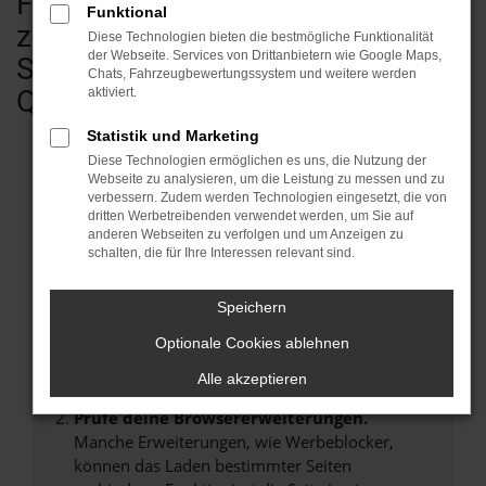
Fahrzeugen - vom Kleinwagen bis
Funktional
zum Transporter & Wohnmobil.
Diese Technologien bieten die bestmögliche Funktionalität
der Webseite. Services von Drittanbietern wie Google Maps,
Sofort verfügbar in geprüfter
Chats, Fahrzeugbewertungssystem und weitere werden
Qualität.
aktiviert.
Statistik und Marketing
Diese Technologien ermöglichen es uns, die Nutzung der
Webseite zu analysieren, um die Leistung zu messen und zu
verbessern. Zudem werden Technologien eingesetzt, die von
Fehler: Network Error
dritten Werbetreibenden verwendet werden, um Sie auf
anderen Webseiten zu verfolgen und um Anzeigen zu
Beim Laden ist ein Fehler aufgetreten.
schalten, die für Ihre Interessen relevant sind.
Hier sind ein paar Tipps, die dir helfen können:
Speichern
Überprüfe deine Firewall und deine
Internetverbindung.
Optionale Cookies ablehnen
Laden andere Webseiten, zum Beispiel deine
Alle akzeptieren
Suchmaschine?
Prüfe deine Browsererweiterungen.
Manche Erweiterungen, wie Werbeblocker,
können das Laden bestimmter Seiten