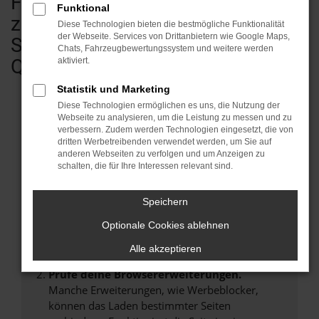
Fahrzeugen - vom Kleinwagen bis
Funktional
zum Transporter & Wohnmobil.
Diese Technologien bieten die bestmögliche Funktionalität
der Webseite. Services von Drittanbietern wie Google Maps,
Sofort verfügbar in geprüfter
Chats, Fahrzeugbewertungssystem und weitere werden
Qualität.
aktiviert.
Statistik und Marketing
Diese Technologien ermöglichen es uns, die Nutzung der
Webseite zu analysieren, um die Leistung zu messen und zu
verbessern. Zudem werden Technologien eingesetzt, die von
Fehler: Network Error
dritten Werbetreibenden verwendet werden, um Sie auf
anderen Webseiten zu verfolgen und um Anzeigen zu
Beim Laden ist ein Fehler aufgetreten.
schalten, die für Ihre Interessen relevant sind.
Hier sind ein paar Tipps, die dir helfen können:
Speichern
Überprüfe deine Firewall und deine
Internetverbindung.
Optionale Cookies ablehnen
Laden andere Webseiten, zum Beispiel deine
Alle akzeptieren
Suchmaschine?
Prüfe deine Browsererweiterungen.
Manche Erweiterungen, wie Werbeblocker,
können das Laden bestimmter Seiten