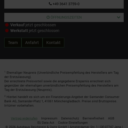
+49 3641 3759-0
ÖFFNUNGSZEITEN
Verkauf
jetzt geschlossen
Werkstatt
jetzt geschlossen
Team
Anfahrt
Kontakt
1
Ehemaliger Neupreis (Unverbindliche Preisempfehlung des Herstellers am Tag
der Erstzulassung).
Der errechnete Preisvorteil sowie die angegebene Ersparnis errechnet sich
gegenüber der ehemaligen unverbindlichen Preisempfehlung des Herstellers am
Tag der Erstzulassung (Neupreis).
2
Hierbei handelt es sich um ein Finanzierungs-Angebot der Santander Consumer
Bank AG, Santander-Platz 1, 41061 Mönchengladbach. Preise sind Bruttopreise.
Irrtümer vorbehalten.
Vertrag widerrufen
Impressum
Datenschutz
Barrierefreiheit
AGB
EU Data Act
Cookie Einstellungen
© 2026 Autohaus Reichstein & Opitz GmbH | Amsterdamer Str. 1 | DE-07747 Jena |