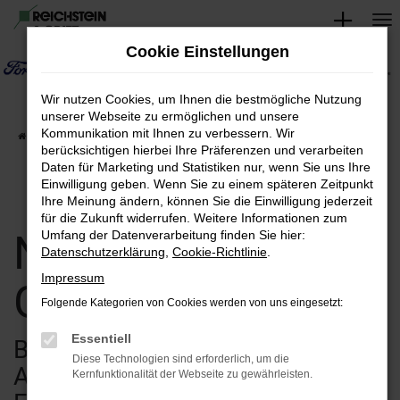
Zum
Hauptinhalt
Cookie Einstellungen
springen
Wir nutzen Cookies, um Ihnen die bestmögliche Nutzung
unserer Webseite zu ermöglichen und unsere
Kommunikation mit Ihnen zu verbessern. Wir
Startseite
Verkauf
Fahrzeugsuche
berücksichtigen hierbei Ihre Präferenzen und verarbeiten
Daten für Marketing und Statistiken nur, wenn Sie uns Ihre
Einwilligung geben. Wenn Sie zu einem späteren Zeitpunkt
Ihre Meinung ändern, können Sie die Einwilligung jederzeit
für die Zukunft widerrufen. Weitere Informationen zum
Neuwagen &
Umfang der Datenverarbeitung finden Sie hier:
Datenschutzerklärung
,
Cookie-Richtlinie
.
Impressum
Gebrauchtwagen
Folgende Kategorien von Cookies werden von uns eingesetzt:
Essentiell
Bei uns finden Sie eine breite
Diese Technologien sind erforderlich, um die
Auswahl an verschiedenen
Kernfunktionalität der Webseite zu gewährleisten.