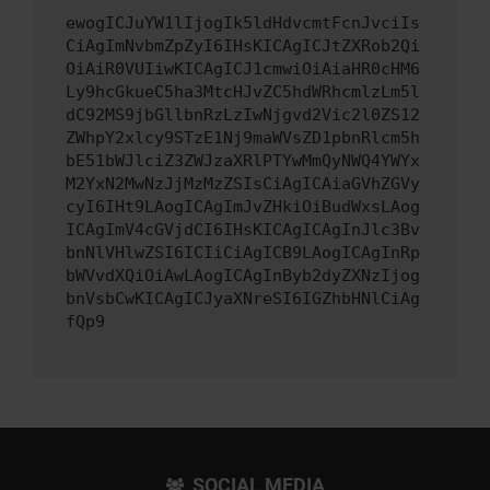
ewogICJuYW1lIjogIk5ldHdvcmtFcnJvciIs
CiAgImNvbmZpZyI6IHsKICAgICJtZXRob2Qi
OiAiR0VUIiwKICAgICJ1cmwiOiAiaHR0cHM6
Ly9hcGkueC5ha3MtcHJvZC5hdWRhcmlzLm5l
dC92MS9jbGllbnRzLzIwNjgvd2Vic2l0ZS12
ZWhpY2xlcy9STzE1Nj9maWVsZD1pbnRlcm5h
bE51bWJlciZ3ZWJzaXRlPTYwMmQyNWQ4YWYx
M2YxN2MwNzJjMzMzZSIsCiAgICAiaGVhZGVy
cyI6IHt9LAogICAgImJvZHkiOiBudWxsLAog
ICAgImV4cGVjdCI6IHsKICAgICAgInJlc3Bv
bnNlVHlwZSI6ICIiCiAgICB9LAogICAgInRp
bWVvdXQiOiAwLAogICAgInByb2dyZXNzIjog
bnVsbCwKICAgICJyaXNreSI6IGZhbHNlCiAg
fQp9
SOCIAL MEDIA