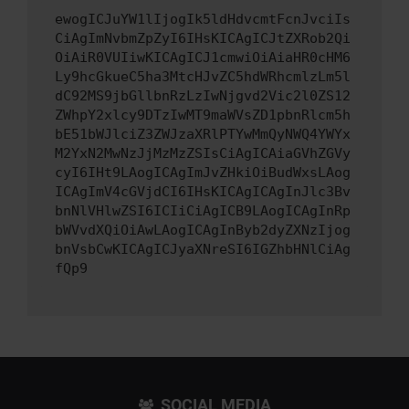
ewogICJuYW1lIjogIk5ldHdvcmtFcnJvciIs
CiAgImNvbmZpZyI6IHsKICAgICJtZXRob2Qi
OiAiR0VUIiwKICAgICJ1cmwiOiAiaHR0cHM6
Ly9hcGkueC5ha3MtcHJvZC5hdWRhcmlzLm5l
dC92MS9jbGllbnRzLzIwNjgvd2Vic2l0ZS12
ZWhpY2xlcy9DTzIwMT9maWVsZD1pbnRlcm5h
bE51bWJlciZ3ZWJzaXRlPTYwMmQyNWQ4YWYx
M2YxN2MwNzJjMzMzZSIsCiAgICAiaGVhZGVy
cyI6IHt9LAogICAgImJvZHkiOiBudWxsLAog
ICAgImV4cGVjdCI6IHsKICAgICAgInJlc3Bv
bnNlVHlwZSI6ICIiCiAgICB9LAogICAgInRp
bWVvdXQiOiAwLAogICAgInByb2dyZXNzIjog
bnVsbCwKICAgICJyaXNreSI6IGZhbHNlCiAg
fQp9
SOCIAL MEDIA