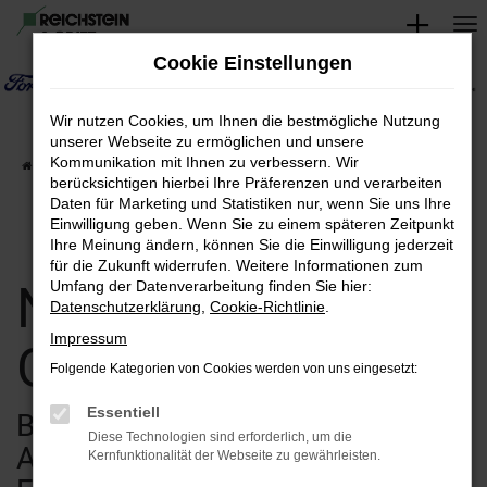
Zum
Hauptinhalt
Cookie Einstellungen
springen
Wir nutzen Cookies, um Ihnen die bestmögliche Nutzung
unserer Webseite zu ermöglichen und unsere
Kommunikation mit Ihnen zu verbessern. Wir
Startseite
Verkauf
Fahrzeugsuche
berücksichtigen hierbei Ihre Präferenzen und verarbeiten
Daten für Marketing und Statistiken nur, wenn Sie uns Ihre
Einwilligung geben. Wenn Sie zu einem späteren Zeitpunkt
Ihre Meinung ändern, können Sie die Einwilligung jederzeit
für die Zukunft widerrufen. Weitere Informationen zum
Neuwagen &
Umfang der Datenverarbeitung finden Sie hier:
Datenschutzerklärung
,
Cookie-Richtlinie
.
Impressum
Gebrauchtwagen
Folgende Kategorien von Cookies werden von uns eingesetzt:
Essentiell
Bei uns finden Sie eine breite
Diese Technologien sind erforderlich, um die
Auswahl an verschiedenen
Kernfunktionalität der Webseite zu gewährleisten.