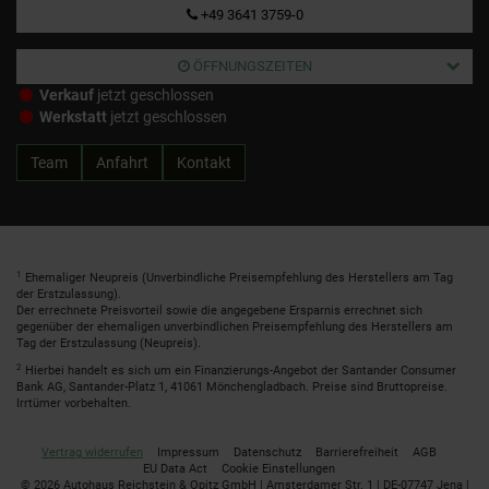
+49 3641 3759-0
ÖFFNUNGSZEITEN
Verkauf
jetzt geschlossen
Werkstatt
jetzt geschlossen
Team
Anfahrt
Kontakt
1
Ehemaliger Neupreis (Unverbindliche Preisempfehlung des Herstellers am Tag
der Erstzulassung).
Der errechnete Preisvorteil sowie die angegebene Ersparnis errechnet sich
gegenüber der ehemaligen unverbindlichen Preisempfehlung des Herstellers am
Tag der Erstzulassung (Neupreis).
2
Hierbei handelt es sich um ein Finanzierungs-Angebot der Santander Consumer
Bank AG, Santander-Platz 1, 41061 Mönchengladbach. Preise sind Bruttopreise.
Irrtümer vorbehalten.
Vertrag widerrufen
Impressum
Datenschutz
Barrierefreiheit
AGB
EU Data Act
Cookie Einstellungen
© 2026 Autohaus Reichstein & Opitz GmbH | Amsterdamer Str. 1 | DE-07747 Jena |