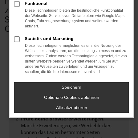
Fahrzeugen - vom Kleinwagen bis
Funktional
zum Transporter & Wohnmobil.
Diese Technologien bieten die bestmögliche Funktionalität
der Webseite. Services von Drittanbietern wie Google Maps,
Sofort verfügbar in geprüfter
Chats, Fahrzeugbewertungssystem und weitere werden
Qualität.
aktiviert.
Statistik und Marketing
Diese Technologien ermöglichen es uns, die Nutzung der
Webseite zu analysieren, um die Leistung zu messen und zu
verbessern. Zudem werden Technologien eingesetzt, die von
Fehler: Network Error
dritten Werbetreibenden verwendet werden, um Sie auf
anderen Webseiten zu verfolgen und um Anzeigen zu
Beim Laden ist ein Fehler aufgetreten.
schalten, die für Ihre Interessen relevant sind.
Hier sind ein paar Tipps, die dir helfen können:
Speichern
Überprüfe deine Firewall und deine
Internetverbindung.
Optionale Cookies ablehnen
Laden andere Webseiten, zum Beispiel deine
Alle akzeptieren
Suchmaschine?
Prüfe deine Browsererweiterungen.
Manche Erweiterungen, wie Werbeblocker,
können das Laden bestimmter Seiten