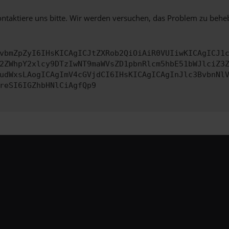
ontaktiere uns bitte. Wir werden versuchen, das Problem zu behe
vbmZpZyI6IHsKICAgICJtZXRob2QiOiAiR0VUIiwKICAgICJ1
2ZWhpY2xlcy9DTzIwNT9maWVsZD1pbnRlcm5hbE51bWJlciZ3
udWxsLAogICAgImV4cGVjdCI6IHsKICAgICAgInJlc3BvbnNl
reSI6IGZhbHNlCiAgfQp9