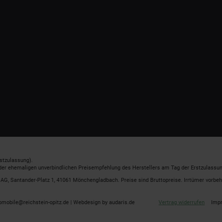
stzulassung).
 der ehemaligen unverbindlichen Preisempfehlung des Herstellers am Tag der Erstzulassun
G, Santander-Platz 1, 41061 Mönchengladbach. Preise sind Bruttopreise. Irrtümer vorbeh
omobile@reichstein-opitz.de |
Webdesign by audaris.de
Vertrag widerrufen
Imp