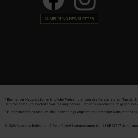
ANMELDUNG NEWSLETTER
1
Ehemaliger Neupreis (Unverbindliche Preisempfehlung des Herstellers am Tag der Er
Der errechnete Preisvorteil sowie die angegebene Ersparnis errechnet sich gegenüber
2
Hierbei handelt es sich um ein Finanzierungs-Angebot der Santander Consumer Bank A
© 2026 Autohaus Reichstein & Opitz GmbH | Amsterdamer Str. 1 | DE-07747 Jena | aut