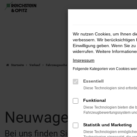
Zum
Hauptinhalt
springen
Wir nutzen Cookies, um Ihnen d
verbessern. Wir berücksichtigen 
Einwilligung geben. Wenn Sie zu 
widerrufen. Weitere Information
Impressum
Startseite
Verkauf
Fahrzeugsuche
Folgende Kategorien von Cookies werd
Essentiell
Diese Technologien sind erforde
Funktional
Diese Technologien bieten die b
Neuwagen & Gebra
Fahrzeugbewertungssystem und w
Statistik und Marketing
Bei uns finden Sie eine breite Au
Diese Technologien ermöglichen