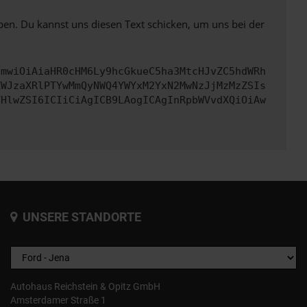
ben. Du kannst uns diesen Text schicken, um uns bei der
cmwiOiAiaHR0cHM6Ly9hcGkueC5ha3MtcHJvZC5hdWRh
ZWJzaXRlPTYwMmQyNWQ4YWYxM2YxN2MwNzJjMzMzZSIs
VHlwZSI6ICIiCiAgICB9LAogICAgInRpbWVvdXQiOiAw
UNSERE STANDORTE
Autohaus Reichstein & Opitz GmbH
Amsterdamer Straße 1