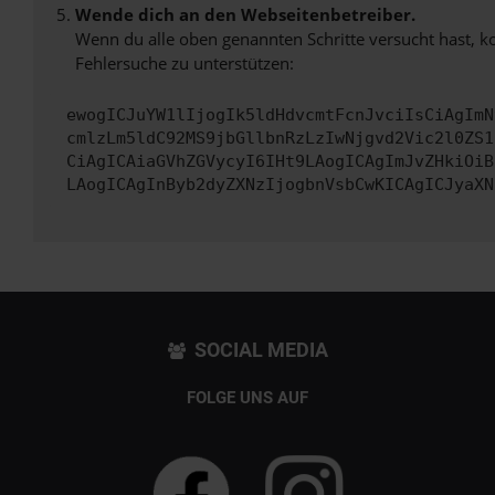
Wende dich an den Webseitenbetreiber.
Wenn du alle oben genannten Schritte versucht hast, k
Fehlersuche zu unterstützen:
ewogICJuYW1lIjogIk5ldHdvcmtFcnJvciIsCiAgImN
cmlzLm5ldC92MS9jbGllbnRzLzIwNjgvd2Vic2l0ZS1
CiAgICAiaGVhZGVycyI6IHt9LAogICAgImJvZHkiOiB
LAogICAgInByb2dyZXNzIjogbnVsbCwKICAgICJyaXN
SOCIAL MEDIA
FOLGE UNS AUF