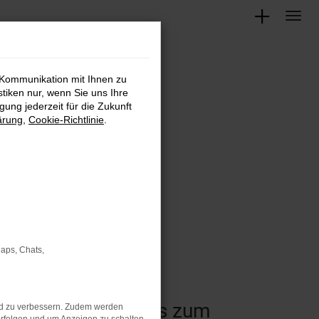
 Kommunikation mit Ihnen zu
stiken nur, wenn Sie uns Ihre
ung jederzeit für die Zukunft
ärung
,
Cookie-Richtlinie
.
Maps, Chats,
 vom Kleinwagen bis zum
nd zu verbessern. Zudem werden