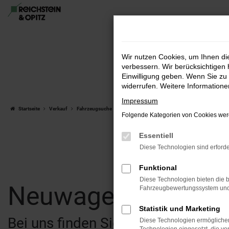
Zum
Hauptinhalt
springen
Wir nutzen Cookies, um Ihnen d
verbessern. Wir berücksichtigen 
Einwilligung geben. Wenn Sie zu 
widerrufen. Weitere Information
Impressum
Startseite
Verkauf
Fahrzeugsuche
Folgende Kategorien von Cookies werd
Essentiell
Diese Technologien sind erforde
Funktional
Diese Technologien bieten die b
Neuwagen & Gebra
Fahrzeugbewertungssystem und w
Statistik und Marketing
Bei uns finden Sie eine breite Au
Diese Technologien ermöglichen