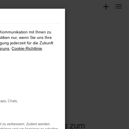
 Kommunikation mit Ihnen zu
stiken nur, wenn Sie uns Ihre
ung jederzeit für die Zukunft
ärung
,
Cookie-Richtlinie
.
Maps, Chats,
 vom Kleinwagen bis zum
nd zu verbessern. Zudem werden