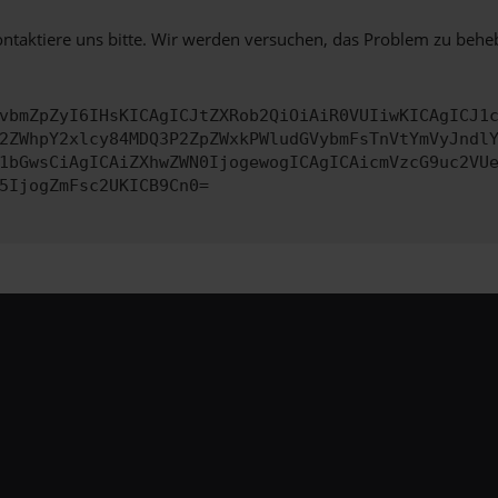
ontaktiere uns bitte. Wir werden versuchen, das Problem zu behe
vbmZpZyI6IHsKICAgICJtZXRob2QiOiAiR0VUIiwKICAgICJ1
2ZWhpY2xlcy84MDQ3P2ZpZWxkPWludGVybmFsTnVtYmVyJndl
1bGwsCiAgICAiZXhwZWN0IjogewogICAgICAicmVzcG9uc2VU
5IjogZmFsc2UKICB9Cn0=