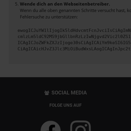
Wende dich an den Webseitenbetreiber.
Wenn du alle oben genannten Schritte versucht hast, k
Fehlersuche zu unterstützen:
ewogICJuYW1lIjogIk5ldHdvcmtFcnJvciIsCiAgImN
cmlzLm5ldC92MS9jbGllbnRzLzIwNjgvd2Vic2l0ZS1
ICAgICJoZWFkZXJzIjoge30sCiAgICAiYm9keSI6IG5
CiAgICAicHJvZ3Jlc3MiOiBudWxsLAogICAgInJpc2t
SOCIAL MEDIA
FOLGE UNS AUF