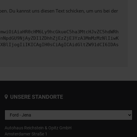
ben. Du kannst uns diesen Text schicken, um uns bei der
cmwiOiAiaHR0cHM6Ly9hcGkueC5ha3MtcHJvZC5hdWRh
YnNpdGU9NjAyZDI1ZDhhZjEzZjE3YzA3MmMzMzNlIiwK
eXBlIjogIiIKICAgIH0sCiAgICAidGltZW91dCI6IDAs
UNSERE STANDORTE
Autohaus Reichstein & Opitz GmbH
Amsterdamer Straße 1