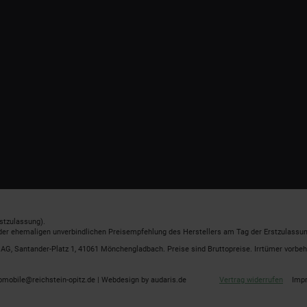
stzulassung).
 der ehemaligen unverbindlichen Preisempfehlung des Herstellers am Tag der Erstzulassun
G, Santander-Platz 1, 41061 Mönchengladbach. Preise sind Bruttopreise. Irrtümer vorbeh
omobile@reichstein-opitz.de |
Webdesign by audaris.de
Vertrag widerrufen
Imp