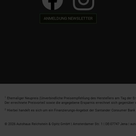
ANMELDUNG NEWSLETTER
1
Ehemaliger Neupreis (Unverbindliche Preisempfehlung des Herstellers am Tag der Er
Der errechnete Preisvorteil sowie die angegebene Ersparnis errechnet sich gegenüber
2
Hierbei handelt es sich um ein Finanzierungs-Angebot der Santander Consumer Bank A
© 2026 Autohaus Reichstein & Opitz GmbH | Amsterdamer Str. 1 | DE-07747 Jena | aut