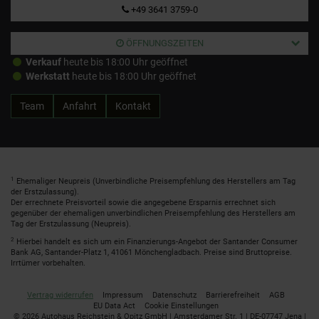
+49 3641 3759-0
ÖFFNUNGSZEITEN
Verkauf
heute bis 18:00 Uhr geöffnet
Werkstatt
heute bis 18:00 Uhr geöffnet
Team
Anfahrt
Kontakt
1
Ehemaliger Neupreis (Unverbindliche Preisempfehlung des Herstellers am Tag
der Erstzulassung).
Der errechnete Preisvorteil sowie die angegebene Ersparnis errechnet sich
gegenüber der ehemaligen unverbindlichen Preisempfehlung des Herstellers am
Tag der Erstzulassung (Neupreis).
2
Hierbei handelt es sich um ein Finanzierungs-Angebot der Santander Consumer
Bank AG, Santander-Platz 1, 41061 Mönchengladbach. Preise sind Bruttopreise.
Irrtümer vorbehalten.
Vertrag widerrufen
Impressum
Datenschutz
Barrierefreiheit
AGB
EU Data Act
Cookie Einstellungen
© 2026 Autohaus Reichstein & Opitz GmbH | Amsterdamer Str. 1 | DE-07747 Jena |