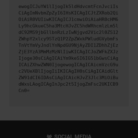
ewogICJuYW1lIjogIk5ldHdvcmtFcnJvciIs
CiAgImNvbmZpZyI6IHsKICAgICJtZXRob2Qi
OiAiR0VUIiwKICAgICJ1cmwiOiAiaHR0cHM6
Ly9hcGkueC5ha3MtcHJvZC5hdWRhcmlzLm5l
dC92MS9jbGllbnRzLzIwNjgvd2Vic2l0ZS12
ZWhpY2xlcy9STzQ1P2ZpZWxkPWludGVybmFs
TnVtYmVyJndlYnNpdGU9NjAyZDI1ZDhhZjEz
ZjE3YzA3MmMzMzNlIiwKICAgICJoZWFkZXJz
Ijoge30sCiAgICAiYm9keSI6IG51bGwsCiAg
ICAiZXhwZWN0IjogewogICAgICAicmVzcG9u
c2VUeXBlIjogIiIKICAgIH0sCiAgICAidGlt
ZW91dCI6IDAsCiAgICAicHJvZ3Jlc3MiOiBu
dWxsLAogICAgInJpc2t5IjogZmFsc2UKICB9
Cn0=
SOCIAL MEDIA