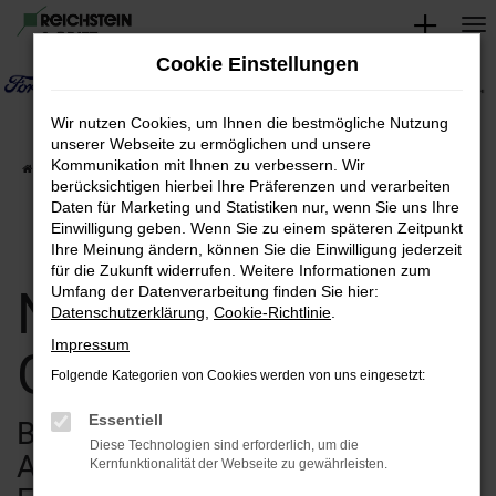
Zum
Hauptinhalt
Cookie Einstellungen
springen
Wir nutzen Cookies, um Ihnen die bestmögliche Nutzung
unserer Webseite zu ermöglichen und unsere
Kommunikation mit Ihnen zu verbessern. Wir
Startseite
Verkauf
Fahrzeugsuche
berücksichtigen hierbei Ihre Präferenzen und verarbeiten
Daten für Marketing und Statistiken nur, wenn Sie uns Ihre
Einwilligung geben. Wenn Sie zu einem späteren Zeitpunkt
Ihre Meinung ändern, können Sie die Einwilligung jederzeit
für die Zukunft widerrufen. Weitere Informationen zum
Neuwagen &
Umfang der Datenverarbeitung finden Sie hier:
Datenschutzerklärung
,
Cookie-Richtlinie
.
Impressum
Gebrauchtwagen
Folgende Kategorien von Cookies werden von uns eingesetzt:
Essentiell
Bei uns finden Sie eine breite
Diese Technologien sind erforderlich, um die
Auswahl an verschiedenen
Kernfunktionalität der Webseite zu gewährleisten.