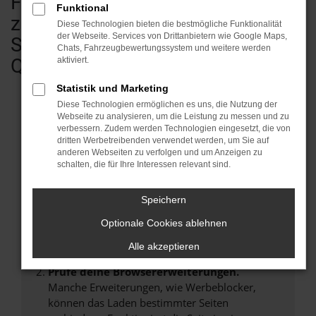
Fahrzeugen - vom Kleinwagen bis
Funktional
zum Transporter & Wohnmobil.
Diese Technologien bieten die bestmögliche Funktionalität
der Webseite. Services von Drittanbietern wie Google Maps,
Sofort verfügbar in geprüfter
Chats, Fahrzeugbewertungssystem und weitere werden
Qualität.
aktiviert.
Statistik und Marketing
Diese Technologien ermöglichen es uns, die Nutzung der
Webseite zu analysieren, um die Leistung zu messen und zu
verbessern. Zudem werden Technologien eingesetzt, die von
Fehler: Network Error
dritten Werbetreibenden verwendet werden, um Sie auf
anderen Webseiten zu verfolgen und um Anzeigen zu
Beim Laden ist ein Fehler aufgetreten.
schalten, die für Ihre Interessen relevant sind.
Hier sind ein paar Tipps, die dir helfen können:
Speichern
Überprüfe deine Firewall und deine
Internetverbindung.
Optionale Cookies ablehnen
Laden andere Webseiten, zum Beispiel deine
Alle akzeptieren
Suchmaschine?
Prüfe deine Browsererweiterungen.
Manche Erweiterungen, wie Werbeblocker,
können das Laden bestimmter Seiten