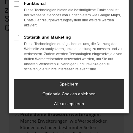
Fahrzeugen - vom Kleinwagen bis
Funktional
zum Transporter & Wohnmobil.
Diese Technologien bieten die bestmögliche Funktionalität
der Webseite. Services von Drittanbietern wie Google Maps,
Sofort verfügbar in geprüfter
Chats, Fahrzeugbewertungssystem und weitere werden
Qualität.
aktiviert.
Statistik und Marketing
Diese Technologien ermöglichen es uns, die Nutzung der
Webseite zu analysieren, um die Leistung zu messen und zu
verbessern. Zudem werden Technologien eingesetzt, die von
Fehler: Network Error
dritten Werbetreibenden verwendet werden, um Sie auf
anderen Webseiten zu verfolgen und um Anzeigen zu
Beim Laden ist ein Fehler aufgetreten.
schalten, die für Ihre Interessen relevant sind.
Hier sind ein paar Tipps, die dir helfen können:
Speichern
Überprüfe deine Firewall und deine
Internetverbindung.
Optionale Cookies ablehnen
Laden andere Webseiten, zum Beispiel deine
Alle akzeptieren
Suchmaschine?
Prüfe deine Browsererweiterungen.
Manche Erweiterungen, wie Werbeblocker,
können das Laden bestimmter Seiten