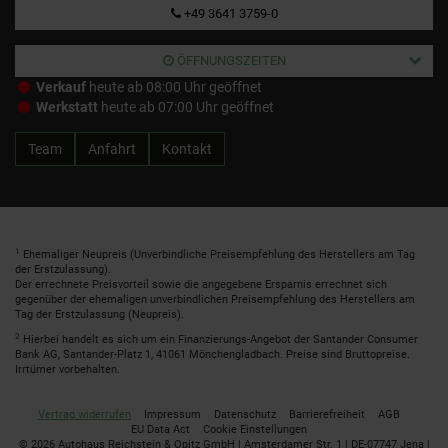
+49 3641 3759-0
ÖFFNUNGSZEITEN
Verkauf
heute ab 08:00 Uhr geöffnet
Werkstatt
heute ab 07:00 Uhr geöffnet
Team
Anfahrt
Kontakt
1
Ehemaliger Neupreis (Unverbindliche Preisempfehlung des Herstellers am Tag
der Erstzulassung).
Der errechnete Preisvorteil sowie die angegebene Ersparnis errechnet sich
gegenüber der ehemaligen unverbindlichen Preisempfehlung des Herstellers am
Tag der Erstzulassung (Neupreis).
2
Hierbei handelt es sich um ein Finanzierungs-Angebot der Santander Consumer
Bank AG, Santander-Platz 1, 41061 Mönchengladbach. Preise sind Bruttopreise.
Irrtümer vorbehalten.
Vertrag widerrufen
Impressum
Datenschutz
Barrierefreiheit
AGB
EU Data Act
Cookie Einstellungen
© 2026 Autohaus Reichstein & Opitz GmbH | Amsterdamer Str. 1 | DE-07747 Jena |