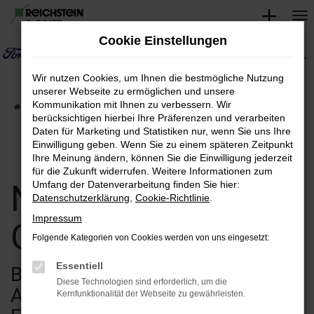
Zum
Hauptinhalt
Cookie Einstellungen
springen
Wir nutzen Cookies, um Ihnen die bestmögliche Nutzung
unserer Webseite zu ermöglichen und unsere
Kommunikation mit Ihnen zu verbessern. Wir
Startseite
Verkauf
Fahrzeugsuche
berücksichtigen hierbei Ihre Präferenzen und verarbeiten
Daten für Marketing und Statistiken nur, wenn Sie uns Ihre
Einwilligung geben. Wenn Sie zu einem späteren Zeitpunkt
Ihre Meinung ändern, können Sie die Einwilligung jederzeit
für die Zukunft widerrufen. Weitere Informationen zum
Neuwagen &
Umfang der Datenverarbeitung finden Sie hier:
Datenschutzerklärung
,
Cookie-Richtlinie
.
Impressum
Gebrauchtwagen
Folgende Kategorien von Cookies werden von uns eingesetzt:
Essentiell
Bei uns finden Sie eine breite
Diese Technologien sind erforderlich, um die
Auswahl an verschiedenen
Kernfunktionalität der Webseite zu gewährleisten.