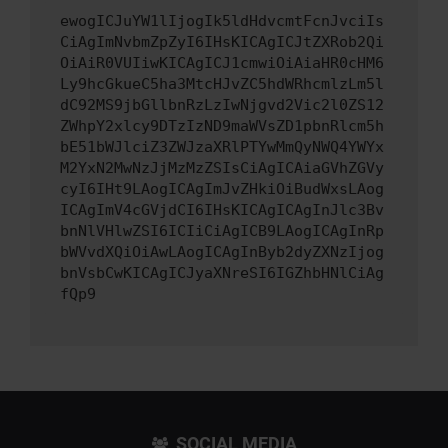
ewogICJuYW1lIjogIk5ldHdvcmtFcnJvciIs
CiAgImNvbmZpZyI6IHsKICAgICJtZXRob2Qi
OiAiR0VUIiwKICAgICJ1cmwiOiAiaHR0cHM6
Ly9hcGkueC5ha3MtcHJvZC5hdWRhcmlzLm5l
dC92MS9jbGllbnRzLzIwNjgvd2Vic2l0ZS12
ZWhpY2xlcy9DTzIzND9maWVsZD1pbnRlcm5h
bE51bWJlciZ3ZWJzaXRlPTYwMmQyNWQ4YWYx
M2YxN2MwNzJjMzMzZSIsCiAgICAiaGVhZGVy
cyI6IHt9LAogICAgImJvZHkiOiBudWxsLAog
ICAgImV4cGVjdCI6IHsKICAgICAgInJlc3Bv
bnNlVHlwZSI6ICIiCiAgICB9LAogICAgInRp
bWVvdXQiOiAwLAogICAgInByb2dyZXNzIjog
bnVsbCwKICAgICJyaXNreSI6IGZhbHNlCiAg
fQp9
SOCIAL MEDIA